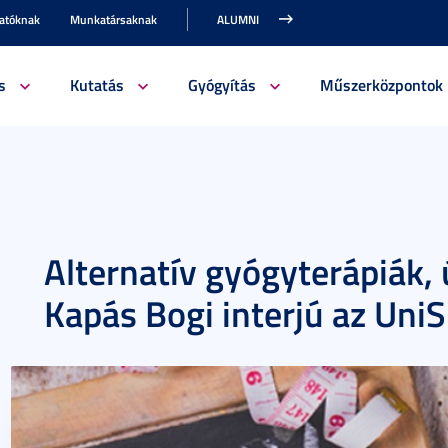
gatóknak
Munkatársaknak
ALUMNI
s
Kutatás
Gyógyítás
Műszerközpontok
Alternatív gyógyterápiák,
Kapás Bogi interjú az Uni