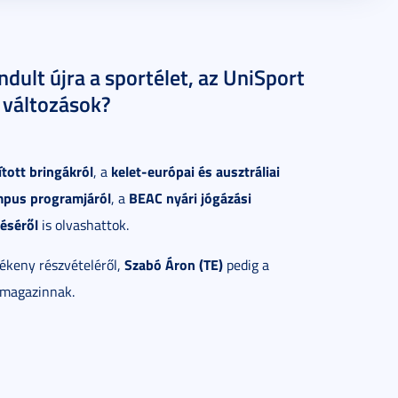
dult újra a sportélet, az UniSport
 változások?
tott bringákról
kelet-európai és ausztráliai
, a
mpus programjáról
BEAC nyári jógázási
, a
éséről
is olvashattok.
Szabó Áron (TE)
vékeny részvételéről,
pedig a
 magazinnak.