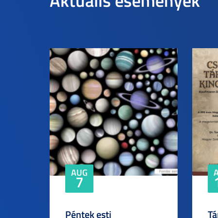
Aktuális események
AUG
7
Péntek esti
Tá