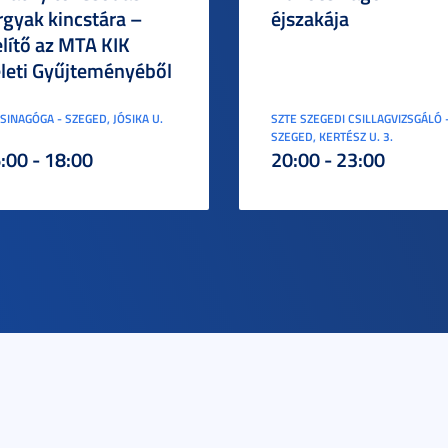
rgyak kincstára –
éjszakája
elítő az MTA KIK
leti Gyűjteményéből
ZSINAGÓGA - SZEGED, JÓSIKA U.
SZTE SZEGEDI CSILLAGVIZSGÁLÓ 
SZEGED, KERTÉSZ U. 3.
:00 - 18:00
20:00 - 23:00