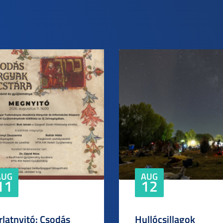
AUG
AUG
11
12
rlatnyitó: Csodás
Hullócsillagok