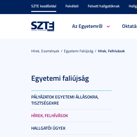
SZTE kezdőoldal
Felvételi
Felvett hallgatóknak
Hall
Az Egyetemről
Oktatá
Hírek, Események
Egyetemi Faliújság
Hírek, Felhívások
Egyetemi faliújság
PÁLYÁZATOK EGYETEMI ÁLLÁSOKRA,
TISZTSÉGEKRE
HÍREK, FELHÍVÁSOK
HALLGATÓI ÜGYEK