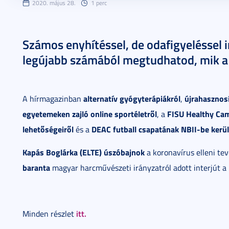
2020. május 28.
1 perc
Számos enyhítéssel, de odafigyeléssel in
legújabb számából megtudhatod, mik a
alternatív gyógyterápiákról
újrahasznosí
A hírmagazinban
,
egyetemeken zajló online sportéletről
FISU Healthy Ca
, a
lehetőségeiről
DEAC futball csapatának NBII-be kerül
és a
Kapás Boglárka (ELTE)
úszóbajnok
a koronavírus elleni te
baranta
magyar harcművészeti irányzatról adott interjút a
itt.
Minden részlet