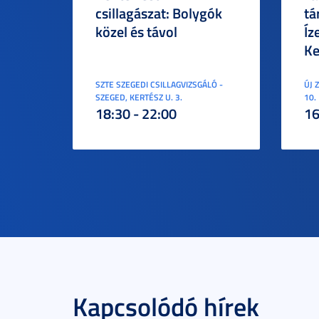
csillagászat: Bolygók
tá
közel és távol
Íz
Ke
SZTE SZEGEDI CSILLAGVIZSGÁLÓ -
ÚJ 
SZEGED, KERTÉSZ U. 3.
10.
18:30 - 22:00
16
Kapcsolódó hírek