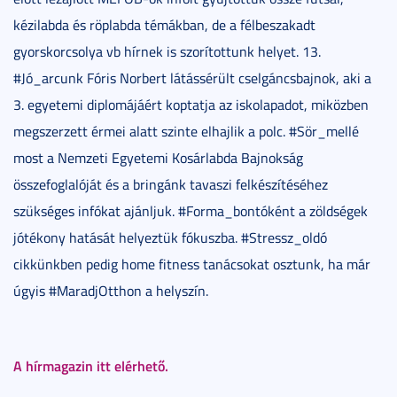
kézilabda és röplabda témákban, de a félbeszakadt
gyorskorcsolya vb hírnek is szorítottunk helyet. 13.
#Jó_arcunk Fóris Norbert látássérült cselgáncsbajnok, aki a
3. egyetemi diplomájáért koptatja az iskolapadot, miközben
megszerzett érmei alatt szinte elhajlik a polc. #Sör_mellé
most a Nemzeti Egyetemi Kosárlabda Bajnokság
összefoglalóját és a bringánk tavaszi felkészítéséhez
szükséges infókat ajánljuk. #Forma_bontóként a zöldségek
jótékony hatását helyeztük fókuszba. #Stressz_oldó
cikkünkben pedig home fitness tanácsokat osztunk, ha már
úgyis #MaradjOtthon a helyszín.
A hírmagazin itt elérhető.