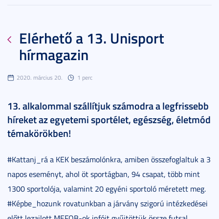
Elérhető a 13. Unisport
hírmagazin
2020. március 20.
1 perc
13. alkalommal szállítjuk számodra a legfrissebb
híreket az egyetemi sportélet, egészség, életmód
témakörökben!
#Kattanj_rá a KEK beszámolónkra, amiben összefoglaltuk a 3
napos eseményt, ahol öt sportágban, 94 csapat, több mint
1300 sportolója, valamint 20 egyéni sportoló méretett meg.
#Képbe_hozunk rovatunkban a járvány szigorú intézkedései
előtt lezajlott MEFOB-ok infóit gyűjtöttük össze futsal,