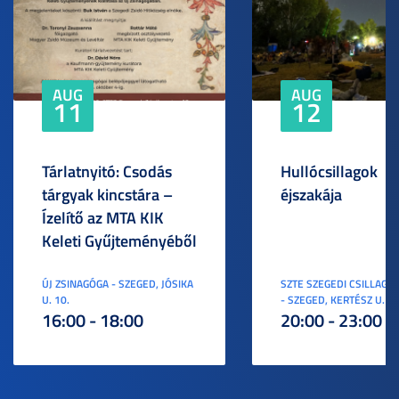
AUG
AUG
11
12
Tárlatnyitó: Csodás
Hullócsillagok
tárgyak kincstára –
éjszakája
Ízelítő az MTA KIK
Keleti Gyűjteményéből
ÚJ ZSINAGÓGA - SZEGED, JÓSIKA
SZTE SZEGEDI CSILLAGV
U. 10.
- SZEGED, KERTÉSZ U. 3.
16:00 - 18:00
20:00 - 23:00