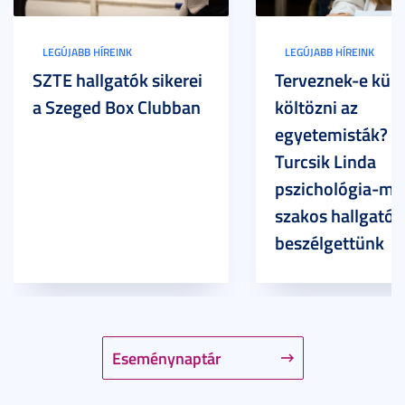
LEGÚJABB HÍREINK
LEGÚJABB HÍREINK
SZTE hallgatók sikerei
Terveznek-e külf
a Szeged Box Clubban
költözni az
egyetemisták? –
Turcsik Linda
pszichológia-ma
szakos hallgatóv
beszélgettünk
Eseménynaptár