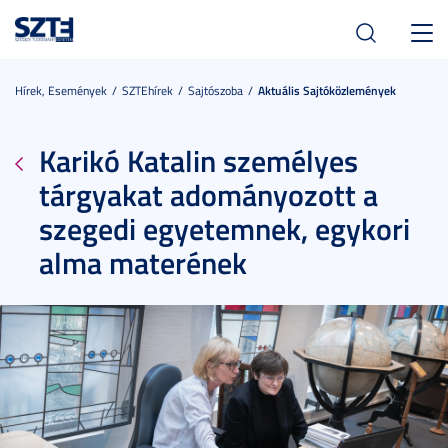
Toggl
navig
Hírek, Események
SZTEhírek
Sajtószoba
Aktuális Sajtóközlemények
Karikó Katalin személyes
tárgyakat adományozott a
szegedi egyetemnek, egykori
alma materének