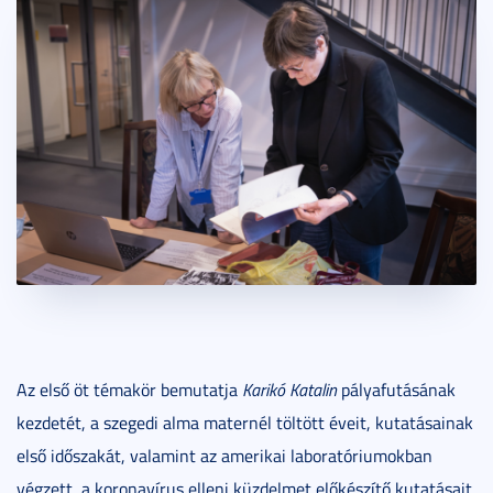
Az első öt témakör bemutatja
Karikó Katalin
pályafutásának
kezdetét, a szegedi alma maternél töltött éveit, kutatásainak
első időszakát, valamint az amerikai laboratóriumokban
végzett, a koronavírus elleni küzdelmet előkészítő kutatásait.