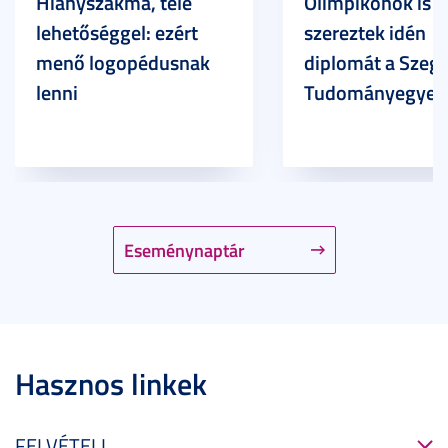
Hiányszakma, tele
Olimpikonok is
lehetőséggel: ezért
szereztek idén
menő logopédusnak
diplomát a Szege
lenni
Tudományegyet
Eseménynaptár
Hasznos linkek
FELVÉTELI