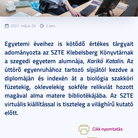
2021. május 20.
2 perc
Egyetemi éveihez is kötődő értékes tárgyait
adományozta az SZTE Klebelsberg Könyvtárnak
a szegedi egyetem alumnája,
Karikó Katalin
. Az
úttörő egyenruhához tartozó sípjától kezdve a
diplomáján és indexén át a biológia szakköri
füzetekig, oklevelekig sokféle relikviát hozott
magával alma matere bibliotékájába. Az SZTE
virtuális kiállítással is tiszteleg a világhírű kutató
előtt.
Cikk nyomtatás