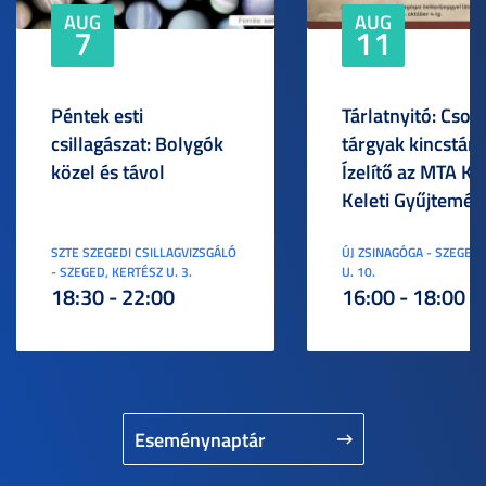
AUG
AUG
7
11
Péntek esti
Tárlatnyitó: Csod
csillagászat: Bolygók
tárgyak kincstára
közel és távol
Ízelítő az MTA KI
Keleti Gyűjtemén
SZTE SZEGEDI CSILLAGVIZSGÁLÓ
ÚJ ZSINAGÓGA - SZEGED,
- SZEGED, KERTÉSZ U. 3.
U. 10.
18:30 - 22:00
16:00 - 18:00
Eseménynaptár