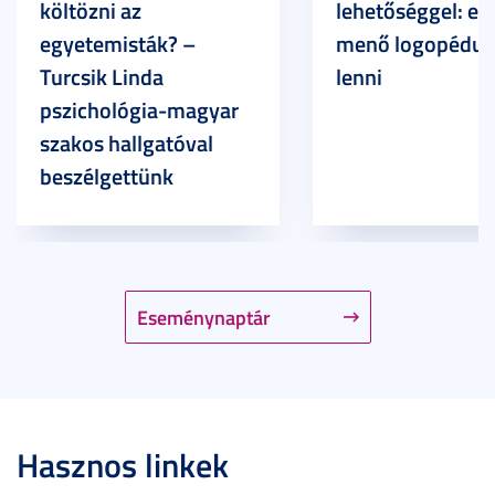
költözni az
lehetőséggel: ez
egyetemisták? –
menő logopédus
Turcsik Linda
lenni
pszichológia-magyar
szakos hallgatóval
beszélgettünk
Eseménynaptár
Hasznos linkek