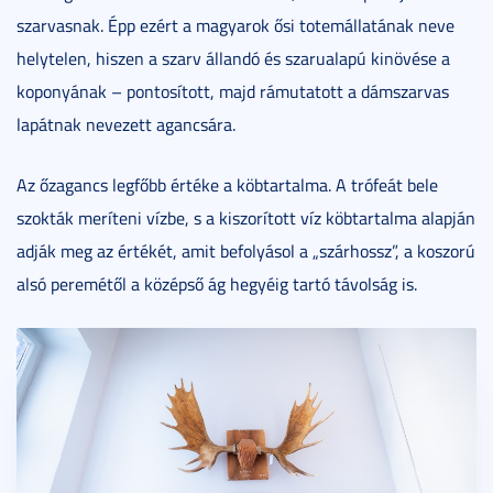
szarvasnak. Épp ezért a magyarok ősi totemállatának neve
helytelen, hiszen a szarv állandó és szarualapú kinövése a
koponyának – pontosított, majd rámutatott a dámszarvas
lapátnak nevezett agancsára.
Az őzagancs legfőbb értéke a köbtartalma. A trófeát bele
szokták meríteni vízbe, s a kiszorított víz köbtartalma alapján
adják meg az értékét, amit befolyásol a „szárhossz”, a koszorú
alsó peremétől a középső ág hegyéig tartó távolság is.