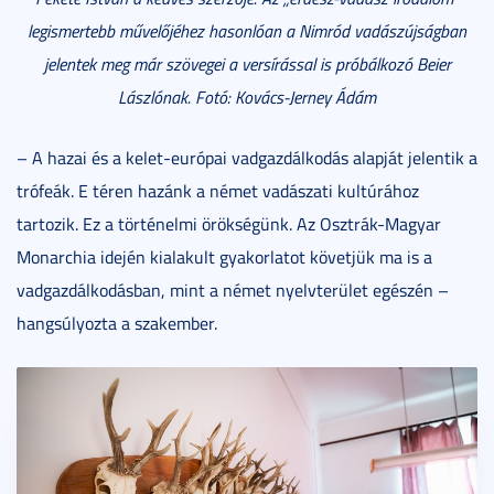
legismertebb művelőjéhez hasonlóan a Nimród vadászújságban
jelentek meg már szövegei a versírással is próbálkozó Beier
Lászlónak. Fotó: Kovács-Jerney Ádám
– A hazai és a kelet-európai vadgazdálkodás alapját jelentik a
trófeák. E téren hazánk a német vadászati kultúrához
tartozik. Ez a történelmi örökségünk. Az Osztrák-Magyar
Monarchia idején kialakult gyakorlatot követjük ma is a
vadgazdálkodásban, mint a német nyelvterület egészén –
hangsúlyozta a szakember.