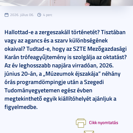
2026. július 06.
4 perc
Hallottad-e a zergeszakáll történetét? Tisztában
vagy az agancs és a szarv különbségének
okaival? Tudtad-e, hogy az SZTE Mezőgazdasági
Karán trófeagyűjtemény is szolgálja az oktatást?
Az év leghosszabb napjára virradóan, 2026.
június 20-án, a „Múzeumok éjszakája” néhány
órás programdömpingje után a Szegedi
Tudományegyetemen egész évben
megtekinthető egyik kiállítóhelyét ajánljuk a
figyelmedbe.
Cikk nyomtatás