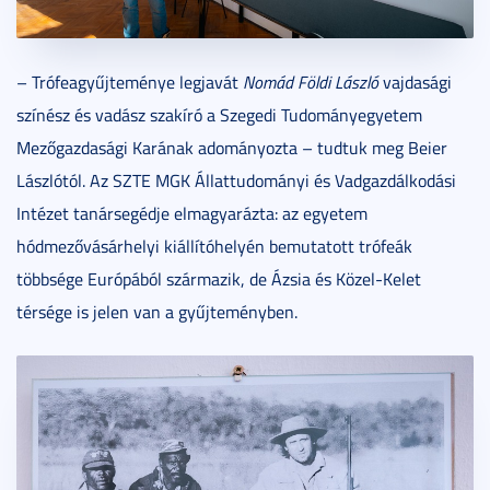
– Trófeagyűjteménye legjavát
Nomád Földi László
vajdasági
színész és vadász szakíró a Szegedi Tudományegyetem
Mezőgazdasági Karának adományozta – tudtuk meg Beier
Lászlótól. Az SZTE MGK Állattudományi és Vadgazdálkodási
Intézet tanársegédje elmagyarázta: az egyetem
hódmezővásárhelyi kiállítóhelyén bemutatott trófeák
többsége Európából származik, de Ázsia és Közel-Kelet
térsége is jelen van a gyűjteményben.