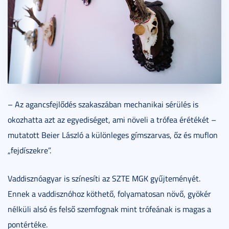
– Az agancsfejlődés szakaszában mechanikai sérülés is
okozhatta azt az egyediséget, ami növeli a trófea érétékét –
mutatott Beier László a különleges gímszarvas, őz és muflon
„fejdíszekre”.
Vaddisznóagyar is színesíti az SZTE MGK gyűjteményét.
Ennek a vaddisznóhoz köthető, folyamatosan növő, gyökér
nélküli alsó és felső szemfognak mint trófeának is magas a
pontértéke.