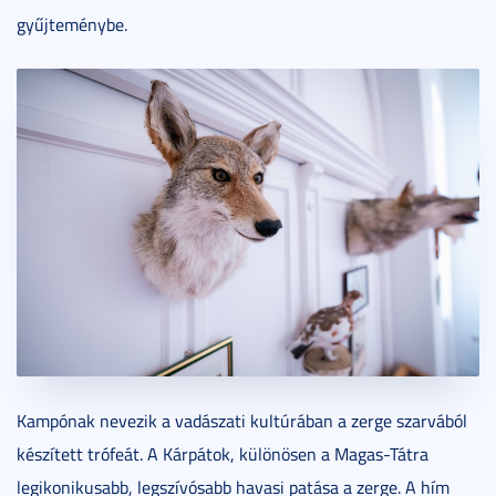
gyűjteménybe.
Kampónak nevezik a vadászati kultúrában a zerge szarvából
készített trófeát. A Kárpátok, különösen a Magas-Tátra
legikonikusabb, legszívósabb havasi patása a zerge. A hím