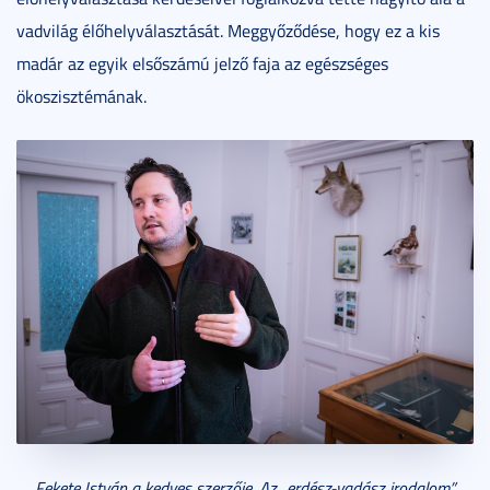
vadvilág élőhelyválasztását. Meggyőződése, hogy ez a kis
madár az egyik elsőszámú jelző faja az egészséges
ökoszisztémának.
Fekete István a kedves szerzője. Az „erdész-vadász irodalom”