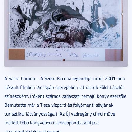
A Sacra Corona – A Szent Korona legendája című, 2001-ben
készült filmben Vid ispán szerepében láthattuk Földi Lászlót
színészként. Íróként számos vadászati témájú könyv szerzője.
Bemutatta már a Tisza vízparti és folyómenti sávjának
turisztikai látványosságait. Az Új vadregény című műve
mellett több könyvében is középpontba állítja a
környezetvédelem kérdéseit.