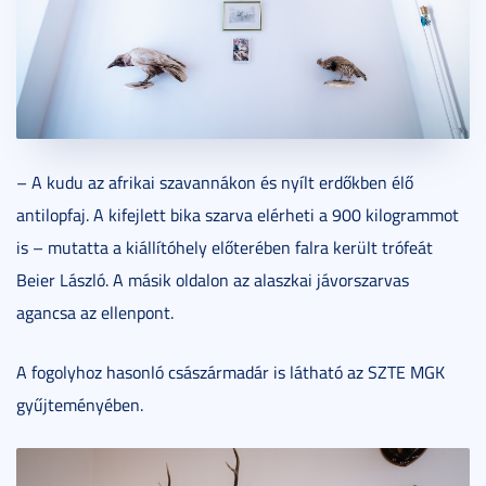
– A kudu az afrikai szavannákon és nyílt erdőkben élő
antilopfaj. A kifejlett bika szarva elérheti a 900 kilogrammot
is – mutatta a kiállítóhely előterében falra került trófeát
Beier László. A másik oldalon az alaszkai jávorszarvas
agancsa az ellenpont.
A fogolyhoz hasonló császármadár is látható az SZTE MGK
gyűjteményében.