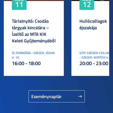
11
12
Tárlatnyitó: Csodás
Hullócsillagok
tárgyak kincstára –
éjszakája
Ízelítő az MTA KIK
Keleti Gyűjteményéből
ÚJ ZSINAGÓGA - SZEGED, JÓSIKA
SZTE SZEGEDI CSILLAGV
U. 10.
- SZEGED, KERTÉSZ U. 3.
16:00 - 18:00
20:00 - 23:00
Eseménynaptár