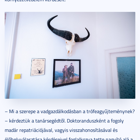
– Mi a szerepe a vadgazdálkodásban a trófeagyűjteménynek?
– kérdeztük a tanársegédtől. Doktoranduszként a fogoly
madár repatriációjával, vagyis visszahonosításával és
élőhelyválasztása kérdéseivel foglalkozva tette nagyító alá a