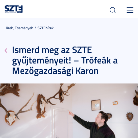
Toggl
navig
Hírek, Események
SZTEhírek
Ismerd meg az SZTE
gyűjteményeit! – Trófeák a
Mezőgazdasági Karon