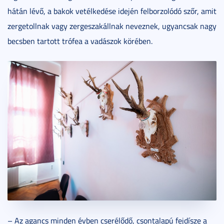
hátán lévő, a bakok vetélkedése idején felborzolódó szőr, amit
zergetollnak vagy zergeszakállnak neveznek, ugyancsak nagy
becsben tartott trófea a vadászok körében.
– Az agancs minden évben cserélődő, csontalapú fejdísze a