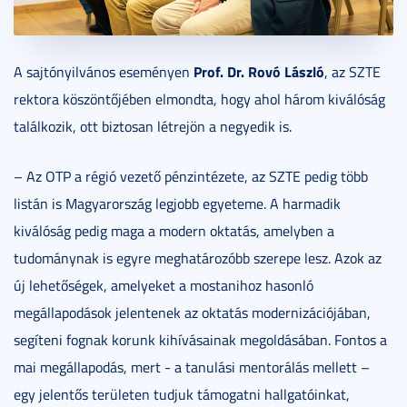
Prof. Dr. Rovó László
A sajtónyilvános eseményen
, az SZTE
rektora köszöntőjében elmondta, hogy ahol három kiválóság
találkozik, ott biztosan létrejön a negyedik is.
– Az OTP a régió vezető pénzintézete, az SZTE pedig több
listán is Magyarország legjobb egyeteme. A harmadik
kiválóság pedig maga a modern oktatás, amelyben a
tudománynak is egyre meghatározóbb szerepe lesz. Azok az
új lehetőségek, amelyeket a mostanihoz hasonló
megállapodások jelentenek az oktatás modernizációjában,
segíteni fognak korunk kihívásainak megoldásában. Fontos a
mai megállapodás, mert - a tanulási mentorálás mellett –
egy jelentős területen tudjuk támogatni hallgatóinkat,