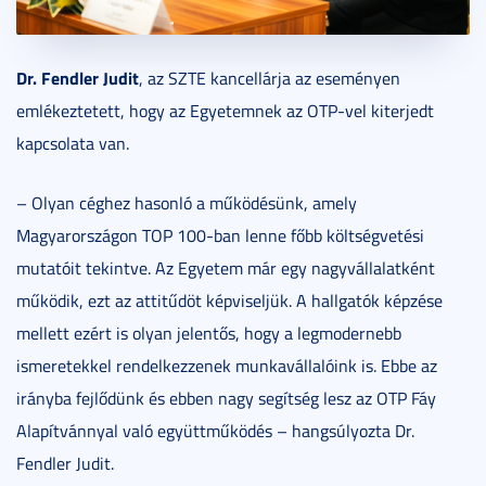
Dr. Fendler Judit
, az SZTE kancellárja az eseményen
emlékeztetett, hogy az Egyetemnek az OTP-vel kiterjedt
kapcsolata van.
– Olyan céghez hasonló a működésünk, amely
Magyarországon TOP 100-ban lenne főbb költségvetési
mutatóit tekintve. Az Egyetem már egy nagyvállalatként
működik, ezt az attitűdöt képviseljük. A hallgatók képzése
mellett ezért is olyan jelentős, hogy a legmodernebb
ismeretekkel rendelkezzenek munkavállalóink is. Ebbe az
irányba fejlődünk és ebben nagy segítség lesz az OTP Fáy
Alapítvánnyal való együttműködés – hangsúlyozta Dr.
Fendler Judit.