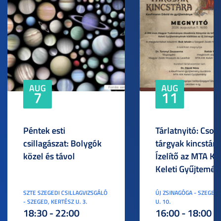
AUG
AUG
7
11
Péntek esti
Tárlatnyitó: Csod
csillagászat: Bolygók
tárgyak kincstára
közel és távol
Ízelítő az MTA KI
Keleti Gyűjtemén
SZTE SZEGEDI CSILLAGVIZSGÁLÓ
ÚJ ZSINAGÓGA - SZEGED,
- SZEGED, KERTÉSZ U. 3.
U. 10.
18:30 - 22:00
16:00 - 18:00