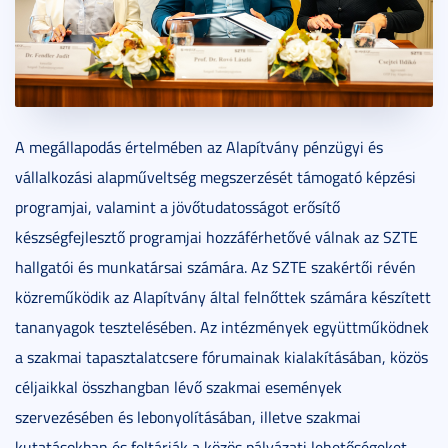
A megállapodás értelmében az Alapítvány pénzügyi és
vállalkozási alapműveltség megszerzését támogató képzési
programjai, valamint a jövőtudatosságot erősítő
készségfejlesztő programjai hozzáférhetővé válnak az SZTE
hallgatói és munkatársai számára. Az SZTE szakértői révén
közreműködik az Alapítvány által felnőttek számára készített
tananyagok tesztelésében. Az intézmények együttműködnek
a szakmai tapasztalatcsere fórumainak kialakításában, közös
céljaikkal összhangban lévő szakmai események
szervezésében és lebonyolításában, illetve szakmai
kutatásokban és feltárják a közös pályázati lehetőségeket.