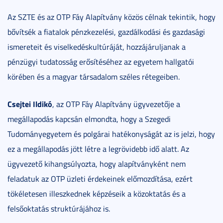
Az SZTE és az OTP Fáy Alapítvány közös célnak tekintik, hogy
bővítsék a fiatalok pénzkezelési, gazdálkodási és gazdasági
ismereteit és viselkedéskultúráját, hozzájáruljanak a
pénzügyi tudatosság erősítéséhez az egyetem hallgatói
körében és a magyar társadalom széles rétegeiben.
Csejtei Ildikó
, az OTP Fáy Alapítvány ügyvezetője a
megállapodás kapcsán elmondta, hogy a Szegedi
Tudományegyetem és polgárai hatékonyságát az is jelzi, hogy
ez a megállapodás jött létre a legrövidebb idő alatt. Az
ügyvezető kihangsúlyozta, hogy alapítványként nem
feladatuk az OTP üzleti érdekeinek előmozdítása, ezért
tökéletesen illeszkednek képzéseik a közoktatás és a
felsőoktatás struktúrájához is.