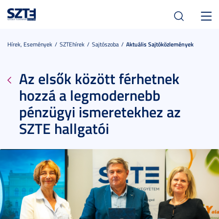
Toggl
navig
Hírek, Események
SZTEhírek
Sajtószoba
Aktuális Sajtóközlemények
Az elsők között férhetnek
hozzá a legmodernebb
pénzügyi ismeretekhez az
SZTE hallgatói