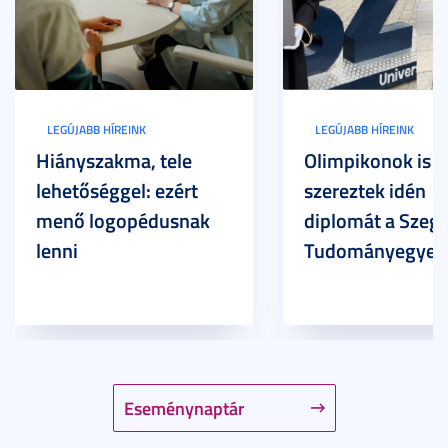
LEGÚJABB HÍREINK
LEGÚJABB HÍREINK
Hiányszakma, tele
Olimpikonok is
lehetőséggel: ezért
szereztek idén
menő logopédusnak
diplomát a Szege
lenni
Tudományegyet
Eseménynaptár