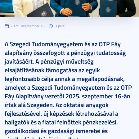
2025. szeptember 16.
3 perc
A Szegedi Tudományegyetem és az OTP Fáy
alapítvány összefogott a pénzügyi tudatosság
javításáért. A pénzügyi műveltség
elsajátításának támogatása az egyik
legfontosabb célja annak a megállapodásnak,
amelyet a Szegedi Tudományegyetem és az OTP
Fáy Alapítvány vezetői 2025. szeptember 16-án
írtak alá Szegeden. Az oktatási anyagok
fejlesztésével, új képzések létrehozásával a
hallgatók és a fiatal felnőttek pénzkezelési,
gazdálkodási és gazdasági ismeretei és