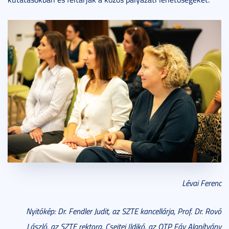
Lévai Ferenc
Nyitókép:
Dr. Fendler Judit, az SZTE kancellárja,
Prof. Dr. Rovó
László, az SZTE rektora, Csejtei Ildikó, az OTP Fáy Alapítvány