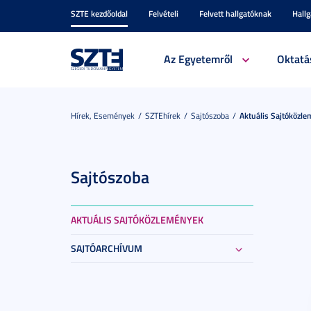
SZTE kezdőoldal
Felvételi
Felvett hallgatóknak
Hall
Az Egyetemről
Oktatá
Hírek, Események
SZTEhírek
Sajtószoba
Aktuális Sajtóközl
Sajtószoba
AKTUÁLIS SAJTÓKÖZLEMÉNYEK
SAJTÓARCHÍVUM