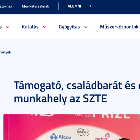
gatóknak
Munkatársaknak
ALUMNI
s
Kutatás
Gyógyítás
Műszerközpontok
emények
Támogató, családbarát é
munkahely az SZTE