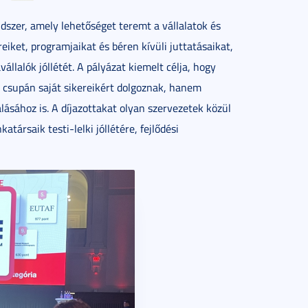
dszer, amely lehetőséget teremt a vállalatok és
et, programjaikat és béren kívüli juttatásaikat,
lalók jóllétét. A pályázat kiemelt célja, hogy
csupán saját sikereikért dolgoznak, hanem
ásához is. A díjazottakat olyan szervezetek közül
társaik testi-lelki jóllétére, fejlődési