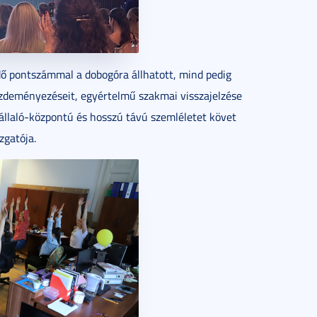
ő pontszámmal a dobogóra állhatott, mind pedig
kezdeményezéseit, egyértelmű szakmai visszajelzése
llaló-központú és hosszú távú szemléletet követ
zgatója.