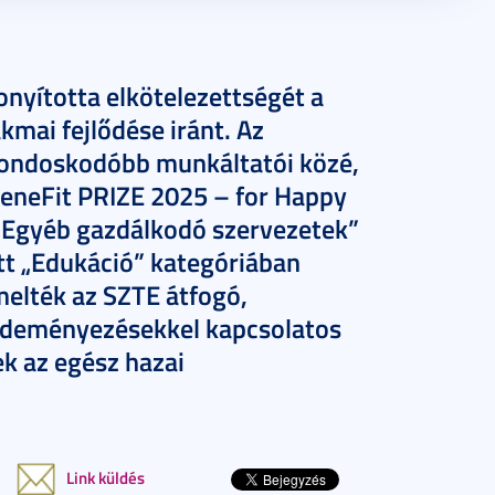
yította elkötelezettségét a
kmai fejlődése iránt. Az
ondoskodóbb munkáltatói közé,
BeneFit PRIZE 2025 – for Happy
„Egyéb gazdálkodó szervezetek”
ett „Edukáció” kategóriában
melték az SZTE átfogó,
kezdeményezésekkel kapcsolatos
k az egész hazai
Link küldés