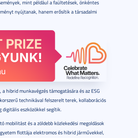
események, mint például a faültetések, önkéntes
lményt nyújtanak, hanem erősítik a társadalmi
, a hibrid munkavégzés támogatására és az ESG
orszerű technikával felszerelt terek, kollaborációs
digitális eszközökkel segítik.
ó mobilitást és a zöldebb közlekedési megoldások
gyetem flottája elektromos és hibrid járművekkel,