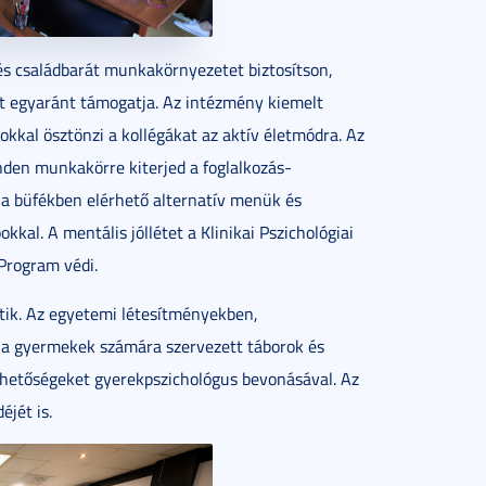
 és családbarát munkakörnyezetet biztosítson,
t egyaránt támogatja. Az intézmény kiemelt
okkal ösztönzi a kollégákat az aktív életmódra. Az
den munkakörre kiterjed a foglalkozás-
 a büfékben elérhető alternatív menük és
kkal. A mentális jóllétet a Klinikai Pszichológiai
Program védi.
tik. Az egyetemi létesítményekben,
a gyermekek számára szervezett táborok és
 lehetőségeket gyerekpszichológus bevonásával. Az
éjét is.