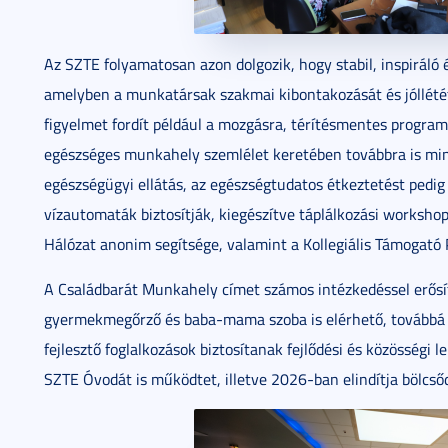
Az SZTE folyamatosan azon dolgozik, hogy stabil, inspiráló
amelyben a munkatársak szakmai kibontakozását és jóllété
figyelmet fordít például a mozgásra, térítésmentes program
egészséges munkahely szemlélet keretében továbbra is min
egészségügyi ellátás, az egészségtudatos étkeztetést pedig
vízautomaták biztosítják, kiegészítve táplálkozási workshopo
Hálózat anonim segítsége, valamint a Kollegiális Támogató 
A Családbarát Munkahely címet számos intézkedéssel erősí
gyermekmegőrző és baba-mama szoba is elérhető, továbbá 
fejlesztő foglalkozások biztosítanak fejlődési és közösségi
SZTE Óvodát is működtet, illetve 2026-ban elindítja bölcsőd