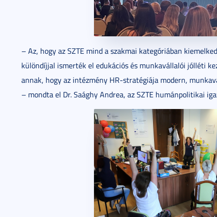
– Az, hogy az SZTE mind a szakmai kategóriában kiemelked
különdíjjal ismerték el edukációs és munkavállalói jólléti 
annak, hogy az intézmény HR-stratégiája modern, munkavá
– mondta el Dr. Saághy Andrea, az SZTE humánpolitikai iga