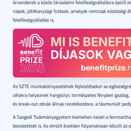
örvendenek a közös társadalmi felelősségvállalásra épülő 
napok, jótékonysági futások, amelyek nemcsak közösségi é
felelősségvállalást is.
Az SZTE munkakörnyezetének fejlesztésekor az egészségre
célokra helyeznek hangsúlyt: természetes fényben gazdag, k
és break-out zónák állnak rendelkezésre, a távmunkát pedig 
A Szegedi Tudományegyetem kiemelten kezeli a fenntarthat
bevezetését is. Az elmúlt években folyamatosan bővült az e