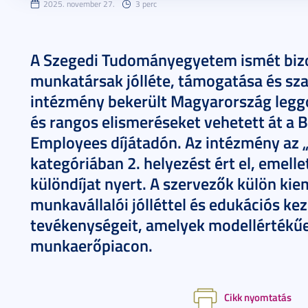
2025. november 27.
3 perc
A Szegedi Tudományegyetem ismét bizon
munkatársak jólléte, támogatása és sza
intézmény bekerült Magyarország legg
és rangos elismeréseket vehetett át a 
Employees díjátadón. Az intézmény az 
kategóriában 2. helyezést ért el, emell
különdíjat nyert. A szervezők külön kie
munkavállalói jólléttel és edukációs 
tevékenységeit, amelyek modellértékűe
munkaerőpiacon.
Cikk nyomtatás