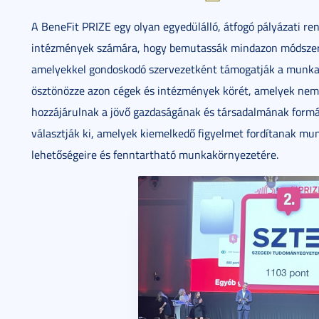
A BeneFit PRIZE egy olyan egyedülálló, átfogó pályázati ren
intézmények számára, hogy bemutassák mindazon módszereik
amelyekkel gondoskodó szervezetként támogatják a munkavál
ösztönözze azon cégek és intézmények körét, amelyek nem 
hozzájárulnak a jövő gazdaságának és társadalmának formál
választják ki, amelyek kiemelkedő figyelmet fordítanak munka
lehetőségeire és fenntartható munkakörnyezetére.