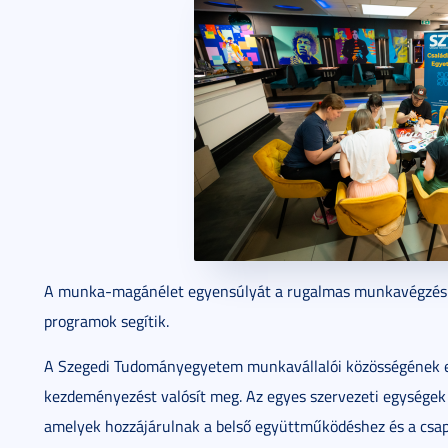
A munka-magánélet egyensúlyát a rugalmas munkavégzési l
programok segítik.
A Szegedi Tudományegyetem munkavállalói közösségének e
kezdeményezést valósít meg. Az egyes szervezeti egységek
amelyek hozzájárulnak a belső együttműködéshez és a csa