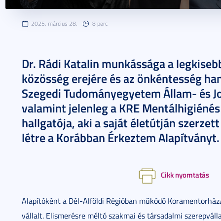
2025. március 28.
8 perc
Dr. Rádi Katalin munkássága a legkiseb
közösség erejére és az önkéntesség ha
Szegedi Tudományegyetem Állam- és Jo
valamint jelenleg a KRE Mentálhigiéné
hallgatója, aki a saját életútján szerzet
létre a Korábban Érkeztem Alapítványt.
Cikk nyomtatás
Alapítóként a Dél-Alföldi Régióban működő Koramentorháza
vállalt. Elismerésre méltó szakmai és társadalmi szerepválla