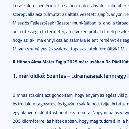
koraszületésben érintett családoknak és kiváló szakemberekb
szerepvállalása túlmutat az általa vezetett alapítványon:
Missziós Fejlesztések Klaszter munkájában is, ahol a társada
önkéntesség a fő területei, amelyeken próbál előrelépéseke
hogy az, aki ma ennyi család számára jelent reményt és segí
Milyen személyes és szakmai tapasztalatok formálták? Mit 
A Hónap Alma Mater Tagja 2025 márciusában Dr. Rádi Kata
1. mérföldkő: Szentes – „drámaisnak lenni egy 
Gimnazistaként azt gondoltam, hogy enyém az egész világ
és irodalom tagozatos, és igazán csak felnőtt fejjel értett
egy alapvető identitást adott számomra. Nagyon hálás vag
200 kilométerre, és hittek abban, hogy meg tudom állni a 