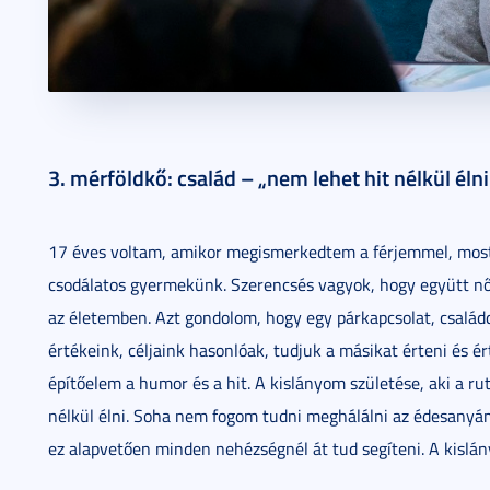
3. mérföldkő: család – „nem lehet hit nélkül élni
17 éves voltam, amikor megismerkedtem a férjemmel, most á
csodálatos gyermekünk. Szerencsés vagyok, hogy együtt nőt
az életemben. Azt gondolom, hogy egy párkapcsolat, család
értékeink, céljaink hasonlóak, tudjuk a másikat érteni és é
építőelem a humor és a hit. A kislányom születése, aki a rut
nélkül élni. Soha nem fogom tudni meghálálni az édesanyám
ez alapvetően minden nehézségnél át tud segíteni. A kislán