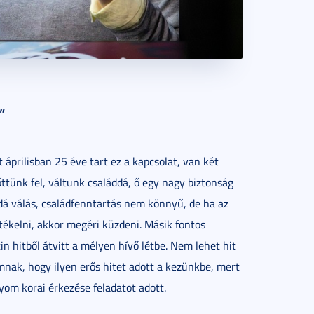
”
prilisban 25 éve tart ez a kapcsolat, van két
tünk fel, váltunk családdá, ő egy nagy biztonság
dá válás, családfenntartás nem könnyű, de ha az
rtékelni, akkor megéri küzdeni. Másik fontos
in hitből átvitt a mélyen hívő létbe. Nem lehet hit
nak, hogy ilyen erős hitet adott a kezünkbe, mert
yom korai érkezése feladatot adott.