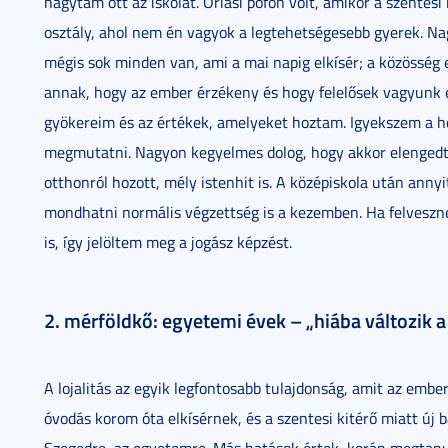
hagytam ott az iskolát. Óriási pofon volt, amikor a szentes
osztály, ahol nem én vagyok a legtehetségesebb gyerek. Na
mégis sok minden van, ami a mai napig elkísér; a közösség e
annak, hogy az ember érzékeny és hogy felelősek vagyunk
gyökereim és az értékek, amelyeket hoztam. Igyekszem a h
megmutatni. Nagyon kegyelmes dolog, hogy akkor elengedte
otthonról hozott, mély istenhit is. A középiskola után anny
mondhatni normális végzettség is a kezemben. Ha felveszne
is, így jelöltem meg a jogász képzést.
2. mérföldkő: egyetemi évek – „hiába változik a
A lojalitás az egyik legfontosabb tulajdonság, amit az emb
óvodás korom óta elkísérnek, és a szentesi kitérő miatt új 