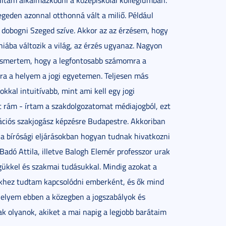
ltam alkalmazkodni a középiskolai kollégiumban.
egeden azonnal otthonná vált a miliő. Például
dobogni Szeged szíve. Akkor az az érzésem, hogy
iába változik a világ, az érzés ugyanaz. Nagyon
lismertem, hogy a legfontosabb számomra a
ra a helyem a jogi egyetemen. Teljesen más
kkal intuitívabb, mint ami kell egy jogi
lt rám - írtam a szakdolgozatomat médiajogból, ezt
ációs szakjogász képzésre Budapestre. Akkoriban
 a bírósági eljárásokban hogyan tudnak hivatkozni
Badó Attila, illetve Balogh Elemér professzor urak
gükkel és szakmai tudásukkal. Mindig azokat a
ikhez tudtam kapcsolódni emberként, és ők mind
 helyem ebben a közegben a jogszabályok és
k olyanok, akiket a mai napig a legjobb barátaim