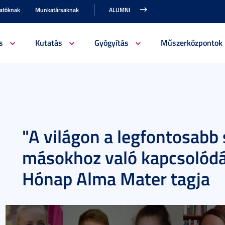
gatóknak
Munkatársaknak
ALUMNI
s
Kutatás
Gyógyítás
Műszerközpontok
"A világon a legfontosab
másokhoz való kapcsolódás
Hónap Alma Mater tagja