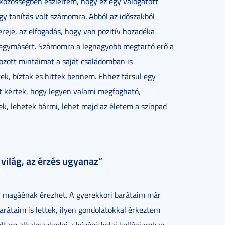
i közösségben észleltem, hogy ez egy válogatott
gy tanítás volt számomra. Abból az időszakból
reje, az elfogadás, hogy van pozitív hozadéka
 egymásért. Számomra a legnagyobb megtartó erő a
ozott mintáimat a saját családomban is
k, bíztak és hittek bennem. Ehhez társul egy
it kértek, hogy legyen valami megfogható,
k, lehetek bármi, lehet majd az életem a színpad
 világ, az érzés ugyanaz”
er magáénak érezhet. A gyerekkori barátaim már
barátaim is lettek, ilyen gondolatokkal érkeztem