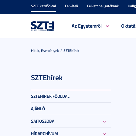
SZTE kezdőoldal
Felvételi
Felvett hallgatóknak
Hall
Az Egyetemről
Oktatá
Hírek, Események
SZTEhírek
SZTEhírek
SZTEHÍREK FŐOLDAL
AJÁNLÓ
SAJTÓSZOBA
HÍRARCHÍVUM