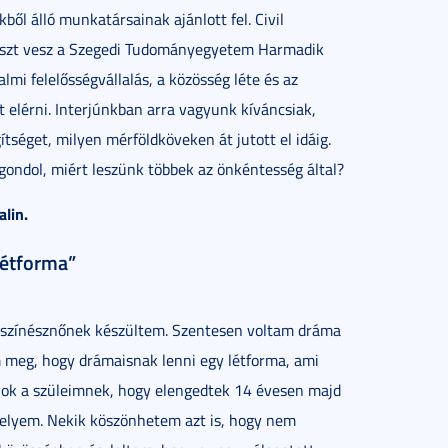
ől álló munkatársainak ajánlott fel. Civil
 részt vesz a Szegedi Tudományegyetem Harmadik
lmi felelősségvállalás, a közösség léte és az
t elérni. Interjúnkban arra vagyunk kíváncsiak,
tséget, milyen mérföldköveken át jutott el idáig.
gondol, miért leszünk többek az önkéntesség által?
lin.
létforma”
, színésznőnek készültem. Szentesen voltam dráma
em meg, hogy drámaisnak lenni egy létforma, ami
yok a szüleimnek, hogy elengedtek 14 évesen majd
helyem. Nekik köszönhetem azt is, hogy nem