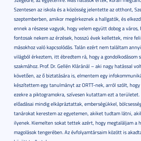
Szegedre, az egyetemre. Más hatások értek, korán megtanu
Szentesen az iskola és a közösség jelentette az otthont, Sz
szeptemberben, amikor megérkeznek a hallgatók, és elkezd 
ennek a részese vagyok, hogy velem együtt dobog a város, h
fontosak nekem az érzések, hosszú évek kellettek, mire fe
másokhoz való kapcsolódás. Talán ezért nem találtam annyi
világból érkeztem, itt ébredtem rá, hogy a gondolkodásom so
szakmához. Prof. Dr. Gellén Kláránál – aki nagy hatással vo
követően, az ő biztatására is, elmentem egy infokommunik
készítettem egy tanulmányt az ORTT-nek, arról szólt, hogy
ezekre a piktogramokra, szívesen kutattam ezt a területet. 
előadásai mindig elkápráztattak, emberségükkel, bölcsessé
tanárokat kerestem az egyetemen, akiket tudtam látni, ak
ilyenek. Kiemelten sokat tettek azért, hogy megtaláljam a
magolások tengerében. Az évfolyamtársaim között is akadta