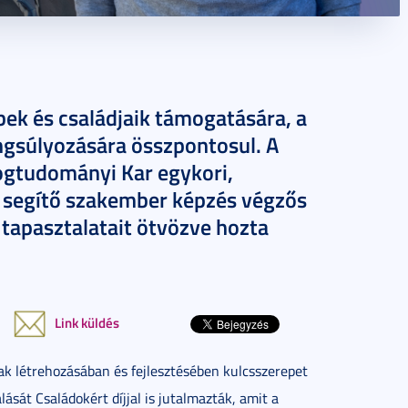
bek és családjaik támogatására, a
ngsúlyozására összpontosul. A
gtudományi Kar egykori,
s segítő szakember képzés végzős
t tapasztalatait ötvözve hozta
Link küldés
k létrehozásában és fejlesztésében kulcsszerepet
lását Családokért díjjal is jutalmazták, amit a