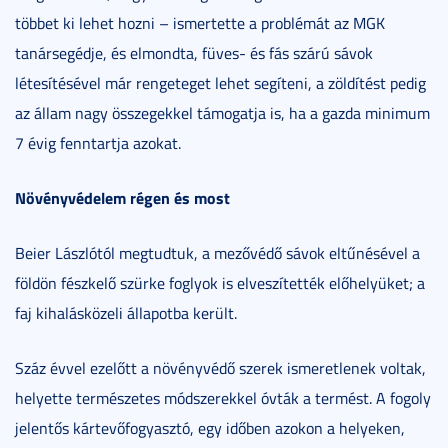
többet ki lehet hozni – ismertette a problémát az MGK
tanársegédje, és elmondta, füves- és fás szárú sávok
létesítésével már rengeteget lehet segíteni, a zöldítést pedig
az állam nagy összegekkel támogatja is, ha a gazda minimum
7 évig fenntartja azokat.
Növényvédelem régen és most
Beier Lászlótól megtudtuk, a mezővédő sávok eltűnésével a
földön fészkelő szürke foglyok is elveszítették előhelyüket; a
faj kihalásközeli állapotba került.
Száz évvel ezelőtt a növényvédő szerek ismeretlenek voltak,
helyette természetes módszerekkel óvták a termést. A fogoly
jelentős kártevőfogyasztó, egy időben azokon a helyeken,