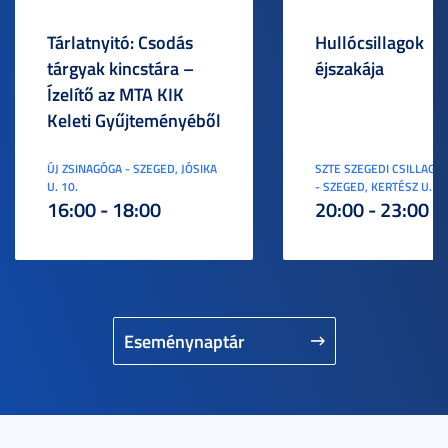
Tárlatnyitó: Csodás
Hullócsillagok
tárgyak kincstára –
éjszakája
Ízelítő az MTA KIK
Keleti Gyűjteményéből
ÚJ ZSINAGÓGA - SZEGED, JÓSIKA
SZTE SZEGEDI CSILLAGV
U. 10.
- SZEGED, KERTÉSZ U. 3.
16:00 - 18:00
20:00 - 23:00
Eseménynaptár