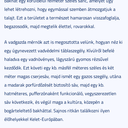
bakhát egy körülbelül félméter széles sánc, amelyet úgy
lehet létrehozni, hogy egymással szemben átmozgatjuk a
talajt. Ezt a területet a természet hamarosan visszafoglalja,
begazosodik, majd megtelik élettel, rovarokkal.
A vadgazda mérnök azt is megosztotta velünk, hogyan néz ki
egy úgynevezett vadvédelmi táblaszegély. Kívülről befelé
haladva egy vadnövényes, lágyszárú gyomos rézsűvel
kezdődik. Ezt követi egy kb. másfél méteres széles és két
méter magas cserjesáv, majd ismét egy gazos szegély, utána
a madarak porfürdőzését biztosító sáv, majd egy kb.
hatméteres, pufferzónaként funkcionáló, vegyszerezetlen
sáv következik, és végül maga a kultúra, közepén a
bogárteleltető bakháttal. Sajnos ritkán találkozni ilyen
élőhelyekkel Kelet-Európában.