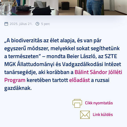
2025. július 21.
5 perc
„A biodiverzitás az élet alapja, és van pár
egyszerű módszer, melyekkel sokat segíthetünk
a természeten” – mondta Beier László, az SZTE
MGK Állattudományi és Vadgazdálkodási Intézet
tanársegédje, aki korábban a
Bálint Sándor Jólléti
Program
keretében tartott
előadást
a ruzsai
gazdáknak.
Cikk nyomtatás
Link küldés