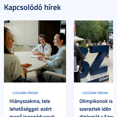
Kapcsolódó hírek
LEGÚJABB HÍREINK
LEGÚJABB HÍREINK
Hiányszakma, tele
Olimpikonok is
lehetőséggel: ezért
szereztek idén
menő logopédusnak
diplomát a Szege