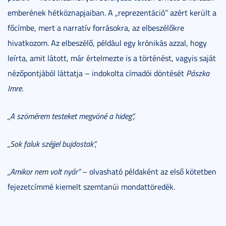
emberének hétköznapjaiban. A „reprezentáció” azért került a
főcímbe, mert a narratív forrásokra, az elbeszélőkre
hivatkozom. Az elbeszélő, például egy krónikás azzal, hogy
leírta, amit látott, már értelmezte is a történést, vagyis saját
nézőpontjából láttatja – indokolta címadói döntését
Pászka
Imre
.
„A szömérem testeket megvöné a hideg”,
„Sok faluk széjjel bujdostak”,
„Amikor nem volt nyár”
– olvasható példaként az első kötetben
fejezetcímmé kiemelt szemtanúi mondattöredék.