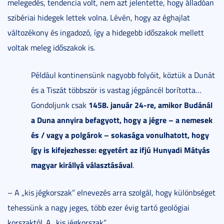
melegedés, tendencia volt, nem azt jelentette, hogy álladóan
szibériai hidegek lettek volna. Lévén, hogy az éghajlat
változékony és ingadozó, így a hidegebb időszakok mellett
voltak meleg időszakok is.
Például kontinensünk nagyobb folyóit, köztük a Dunát
és a Tiszát többször is vastag jégpáncél borította…
1458. január 24-re, amikor Budánál
Gondoljunk csak
a Duna annyira befagyott, hogy a jégre
– a nemesek
és / vagy a polgárok – sokasága vonulhatott, hogy
így is kifejezhesse: egyetért
az ifjú Hunyadi Mátyás
magyar királlyá választásával
.
– A „kis jégkorszak” elnevezés arra szolgál, hogy különbséget
tehessünk a nagy jeges, több ezer évig tartó geológiai
korszaktól. A „kis jégkorszak”