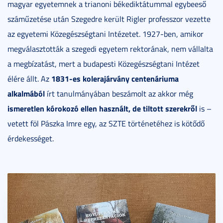
magyar egyetemnek a trianoni békediktátummal egybeeső
száműzetése után Szegedre került Rigler professzor vezette
az egyetemi Közegészségtani Intézetet. 1927-ben, amikor
megválasztották a szegedi egyetem rektorának, nem vállalta
a megbízatást, mert a budapesti Közegészségtani Intézet
1831-es kolerajárvány centenáriuma
élére állt. Az
alkalmából
írt tanulmányában beszámolt az akkor még
ismeretlen kórokozó ellen használt, de tiltott szerekről
is –
vetett föl Pászka Imre egy, az SZTE történetéhez is kötődő
érdekességet.