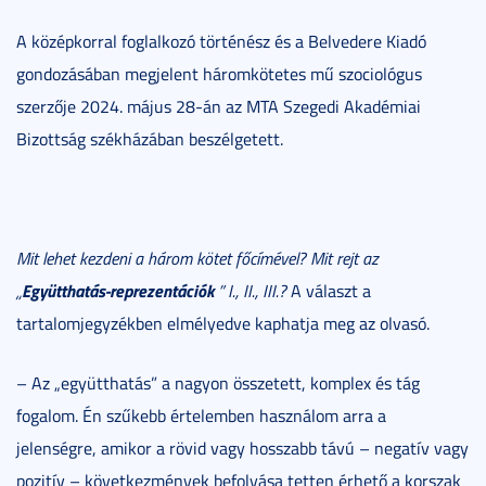
A középkorral foglalkozó történész és a Belvedere Kiadó
gondozásában megjelent háromkötetes mű szociológus
szerzője 2024. május 28-án az MTA Szegedi Akadémiai
Bizottság székházában beszélgetett.
Mit lehet kezdeni a három kötet főcímével? Mit rejt az
Együtthatás-reprezentációk
„
” I., II., III.?
A választ a
tartalomjegyzékben elmélyedve kaphatja meg az olvasó.
– Az „együtthatás” a nagyon összetett, komplex és tág
fogalom. Én szűkebb értelemben használom arra a
jelenségre, amikor a rövid vagy hosszabb távú – negatív vagy
pozitív – következmények befolyása tetten érhető a korszak