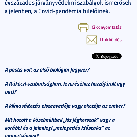
évszázados járványvédelmi szabályok ismerősek
a jelenben, a Covid-pandémia túlélőinek.
Cikk nyomtatás
Link küldés
A pestis volt az első biológiai fegyver?
A Rákóczi-szabadságharc leveréséhez hozzájárult egy
baci?
A klímaváltozás elszenvedője vagy okozója az ember?
Mit hozott a közelmúltbeli „kis jégkorszak” vagy a
korábbi és a jelenlegi „melegedés időszaka” az
emberiségnek?