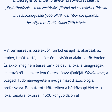
emberiség és az ember történetének sok-sok szelete. Az
„
Együtthatások
–
reprezentációk
”
főcímű mű szerzőjével, Pászka
Imre szociológussal (jobbról) Almási Tibor középkorász
beszélgetett. Fotók: Sahin-Tóth István
– A természet is „cselekvő”, rombol és épít is, akárcsak az
ember, tehát kettőjük kölcsönhatásában alakul a történelem.
És akkor még nem beszéltünk például a lokális tájegységek
jellemzőiről – kezdte lendületes könyvajánlóját
Pászka Imre
, a
Szegedi Tudományegyetem nyugalmazott szociológia
professzora. Bemutatott köteteiben a hétköznapi életre, a
lokalitásokra fókuszál, 1500 könyvoldalon át.