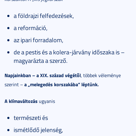
a földrajzi felfedezések,
a reformáció,
az ipari forradalom,
de a pestis és a kolera-járvány időszaka is –
magyarázta a szerző.
Napjainkban – a XIX. század végétől
, többek véleménye
a „melegedés korszakába” léptünk.
szerint –
A klímaváltozás
ugyanis
természeti és
ismétlődő jelenség,