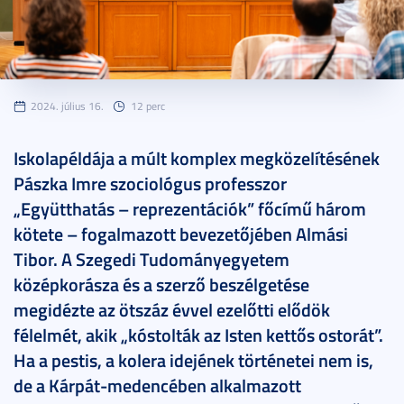
2024. július 16.
12 perc
Iskolapéldája a múlt komplex megközelítésének
Pászka Imre szociológus professzor
„Együtthatás – reprezentációk” főcímű három
kötete – fogalmazott bevezetőjében Almási
Tibor. A Szegedi Tudományegyetem
középkorásza és a szerző beszélgetése
megidézte az ötszáz évvel ezelőtti elődök
félelmét, akik „kóstolták az Isten kettős ostorát”.
Ha a pestis, a kolera idejének történetei nem is,
de a Kárpát-medencében alkalmazott