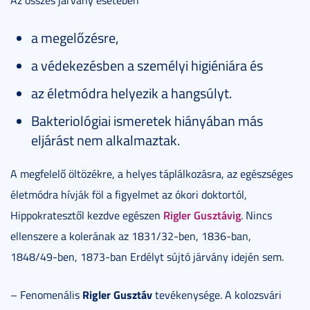
a megelőzésre,
a védekezésben a személyi higiéniára és
az életmódra helyezik a hangsúlyt.
Bakteriológiai ismeretek hiányában más
eljárást nem alkalmaztak.
A megfelelő öltözékre, a helyes táplálkozásra, az egészséges
életmódra hívják föl a figyelmet az ókori doktortól,
Rigler Gusztávig
Hippokratesztől kezdve egészen
. Nincs
ellenszere a kolerának az 1831/32-ben, 1836-ban,
1848/49-ben, 1873-ban Erdélyt sújtó járvány idején sem.
Rigler Gusztáv
– Fenomenális
tevékenysége. A kolozsvári