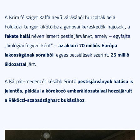
A Krím félsziget Kaffa nevű várásából hurcolták be a
Földközi-tenger kikötőibe a genovai kereskedők-hajósok , a
fekete halál
néven ismert pestis járványt, amely – egyfajta
az akkori 70 milliós Európa
„biológiai fegyverként” –
lakosságának soraiból
25 millió
, egyes becsélések szerint,
áldozattal
járt.
pestisjárványok hatása is
A Kárpát-medencét később érintő
jelentős, például
a kórokozó emberáldozataival hozzájárult
a Rákóczi-szabadságharc bukásához
.