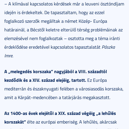
– A klímával kapcsolatos kérdések már a leuveni ösztöndíjam
idején is érdekeltek. De tapasztaltam, hogy az ezzel
foglalkozó szerzők megálltak a német Közép- Európa
határainál, a Bécstől keletre elterülő térség problémáinak az
elemzésével nem foglalkoztak – osztotta meg a téma iránti
érdeklődése eredetével kapcsolatos tapasztalatát
Pászka
Imre
.
A „melegedés korszaka” nagyjából a VIII. századtól
kezdődik és a XIV. század elejéig, tartott.
Ez Európa
mediterrán és északnyugati felében a városiasodás korszaka,
amit a Kárpát-medencében a tatárjárás megakasztott.
Az 1400-as évek elejétől a XIX. század végéig „a lehűlés
korszakát”
élte az európai emberiség. A lehűlés, akárcsak