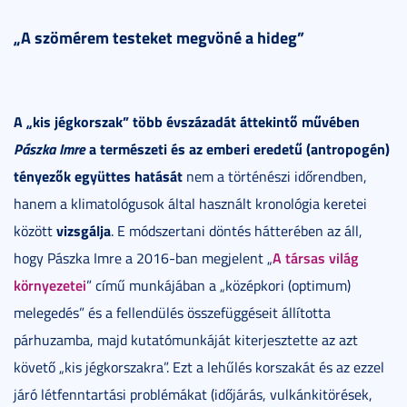
„A szömérem testeket megvöné a hideg”
A „kis jégkorszak” több évszázadát áttekintő művében
Pászka Imre
a természeti és az emberi eredetű (antropogén)
tényezők együttes hatását
nem a történészi időrendben,
hanem a klimatológusok által használt kronológia keretei
vizsgálja
között
. E módszertani döntés hátterében az áll,
A társas világ
hogy Pászka Imre a 2016-ban megjelent „
környezetei
” című munkájában a „középkori (optimum)
melegedés” és a fellendülés összefüggéseit állította
párhuzamba, majd kutatómunkáját kiterjesztette az azt
követő „kis jégkorszakra”. Ezt a lehűlés korszakát és az ezzel
járó létfenntartási problémákat (időjárás, vulkánkitörések,