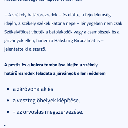
– A székely határőrezredek – és előtte, a fejedelemség
idején, a székely székek katona népe – lényegében nem csak
Székelyföldet védték a betolakodók vagy a csempészek és a
járványok ellen, hanem a Habsburg Birodalmat is –
jelentette ki a szerző.
A pestis és a kolera tombolása idején a székely
határőrezredek feladata a járványok elleni védelem
:
a záróvonalak és
a veszteglőhelyek kiépítése,
-
az orvoslás megszervezése.