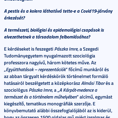
A pestis és a kolera láthatóvá tette-e a Covid19-járvány
érkezését?
A természeti, biológiai és epidemológiai csapások is
elvezethetnek a társadalom felbomlásához?
E kérdéseket is feszegeti
Pászka Imre
, a Szegedi
Tudományegyetem nyugalmazott szociológia
professzora nagyívű, három kötetes műve. Az
„
Együtthatások – reprezentációk
” főcímű munkáról és
az abban tárgyalt kérdéskörök történelmet formáló
hatásairól beszélgetett a középkorász
Almási Tibor
és a
szociológus
Pászka Imre
, a „
A Kárpát-medence a
természet és a történelem műhelyében
” alcímű, egymást
kiegészítő, tematikus monográfiák szerzője. E
könyvbemutató alábbi összefoglalójából az is kiderül,
hogy az összesen 1500 oldalas mű miért izgalmas és