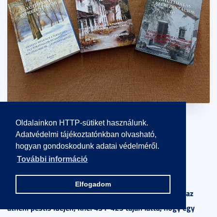
Oldalainkon HTTP-sütiket használunk.
Adatvédelmi tájékoztatónkban olvasható,
hogyan gondoskodunk adatai védelméről.
Thuküdidész és Fukuyama ugyanazt mondja?
További információ
Elfogadom
Thuküdidész
az
Egy túlélő feljegyzéseiként a történetíró
athéni pestis idején, Kr.e. 431-425 táján látta, hogy egy