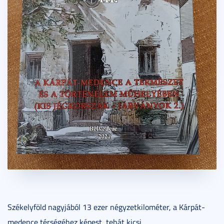
Székelyföld nagyjából 13 ezer négyzetkilométer, a Kárpát-
medence térségéhez képest, tehát kicsi.