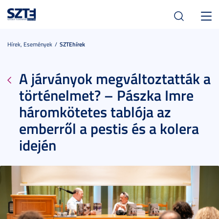
Toggl
navig
Hírek, Események
SZTEhírek
A járványok megváltoztatták a
történelmet? – Pászka Imre
háromkötetes tablója az
emberről a pestis és a kolera
idején