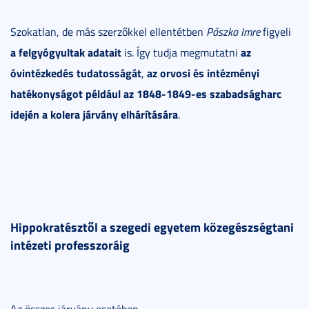
Szokatlan, de más szerzőkkel ellentétben
Pászka Imre
figyeli
a felgyógyultak adatait
az
is. Így tudja megmutatni
óvintézkedés tudatosságát
az orvosi és intézményi
,
hatékonyságot például az 1848-1849-es szabadságharc
idején a kolera járvány elhárítására
.
Hippokratésztől a szegedi egyetem közegészségtani
intézeti professzoráig
Az összes járvány esetében