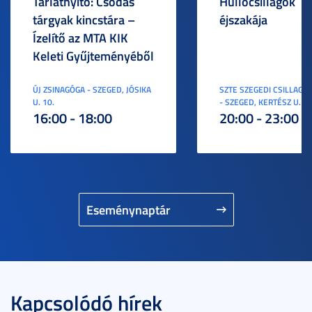
Tárlatnyitó: Csodás
Hullócsillagok
tárgyak kincstára –
éjszakája
Ízelítő az MTA KIK
Keleti Gyűjteményéből
ÚJ ZSINAGÓGA - SZEGED, JÓSIKA
SZTE SZEGEDI CSILLAGV
U. 10.
- SZEGED, KERTÉSZ U. 3.
16:00 - 18:00
20:00 - 23:00
Eseménynaptár
Kapcsolódó hírek