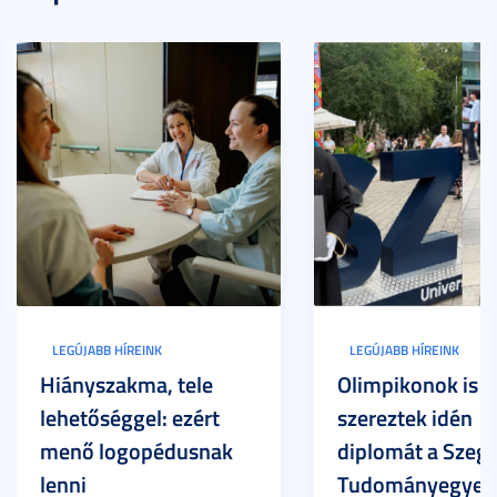
LEGÚJABB HÍREINK
LEGÚJABB HÍREINK
Hiányszakma, tele
Olimpikonok is
lehetőséggel: ezért
szereztek idén
menő logopédusnak
diplomát a Szege
lenni
Tudományegyet