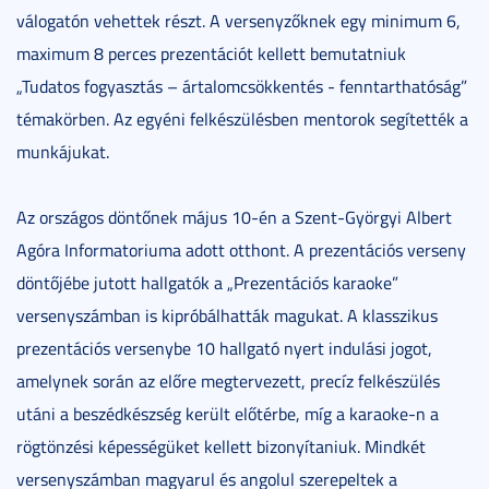
válogatón vehettek részt. A versenyzőknek egy minimum 6,
maximum 8 perces prezentációt kellett bemutatniuk
„Tudatos fogyasztás – ártalomcsökkentés - fenntarthatóság”
témakörben. Az egyéni felkészülésben mentorok segítették a
munkájukat.
Az országos döntőnek május 10-én a Szent-Györgyi Albert
Agóra Informatoriuma adott otthont. A prezentációs verseny
döntőjébe jutott hallgatók a „Prezentációs karaoke”
versenyszámban is kipróbálhatták magukat. A klasszikus
prezentációs versenybe 10 hallgató nyert indulási jogot,
amelynek során az előre megtervezett, precíz felkészülés
utáni a beszédkészség került előtérbe, míg a karaoke-n a
rögtönzési képességüket kellett bizonyítaniuk. Mindkét
versenyszámban magyarul és angolul szerepeltek a