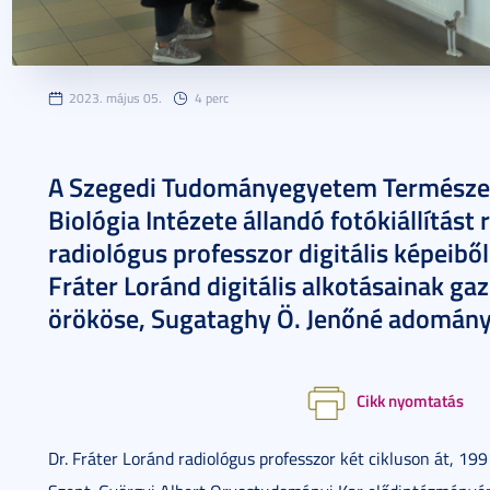
2023. május 05.
4 perc
A Szegedi Tudományegyetem Természet
Biológia Intézete állandó fotókiállítást
radiológus professzor digitális képeibő
Fráter Loránd digitális alkotásainak g
örököse, Sugataghy Ö. Jenőné adományo
Cikk nyomtatás
Dr. Fráter Loránd radiológus professzor két cikluson át, 