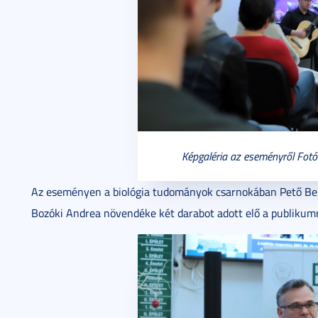
Képgaléria az eseményről Fot
Az eseményen a biológia tudományok csarnokában Pető Benc
Bozóki Andrea növendéke két darabot adott elő a publikum