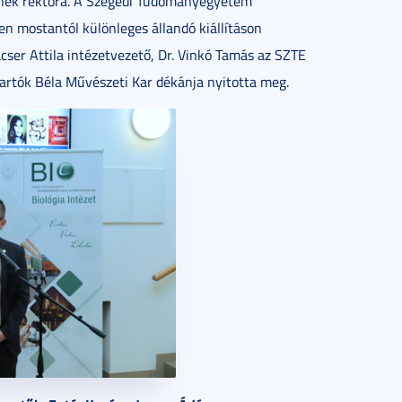
nek rektora. A Szegedi Tudományegyetem
n mostantól különleges állandó kiállításon
ácser Attila intézetvezető, Dr. Vinkó Tamás az SZTE
Bartók Béla Művészeti Kar dékánja nyitotta meg.