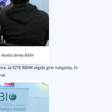
ó: Kovács-Jerney Ádám
e, az SZTE BBMK végzős gitár hallgatója, Dr.
nak.