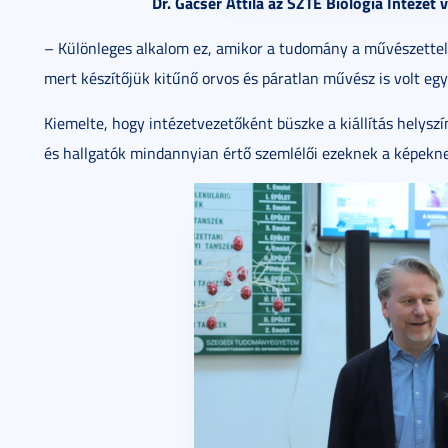
Dr. Gácser Attila az SZTE Biológia Intézet
– Különleges alkalom ez, amikor a tudomány a művészettel tal
mert készítőjük kitűnő orvos és páratlan művész is volt eg
Kiemelte, hogy intézetvezetőként büszke a kiállítás helyszí
és hallgatók mindannyian értő szemlélői ezeknek a képekne