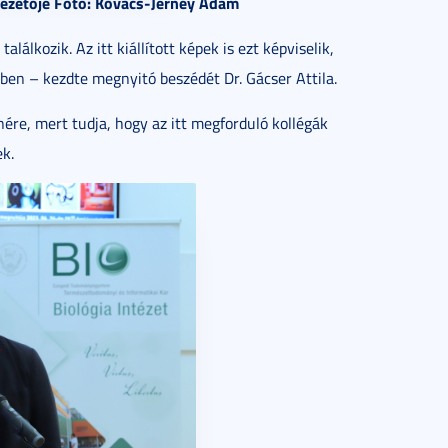
 vezetője Fotó: Kovács-Jerney Ádám
álkozik. Az itt kiállított képek is ezt képviselik,
yben – kezdte megnyitó beszédét Dr. Gácser Attila.
nére, mert tudja, hogy az itt megforduló kollégák
k.