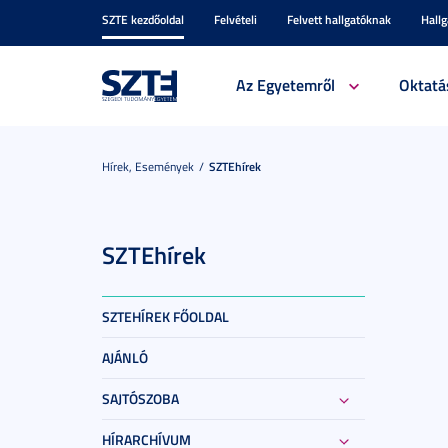
SZTE kezdőoldal
Felvételi
Felvett hallgatóknak
Hall
Az Egyetemről
Oktatá
Hírek, Események
SZTEhírek
SZTEhírek
SZTEHÍREK FŐOLDAL
AJÁNLÓ
SAJTÓSZOBA
HÍRARCHÍVUM