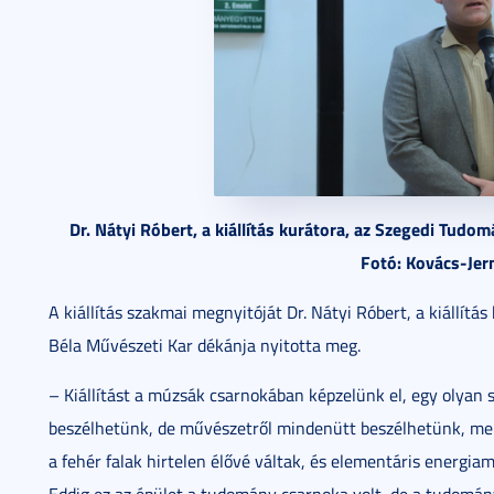
Dr. Nátyi Róbert, a kiállítás kurátora, az Szegedi Tud
Fotó: Kovács-Je
A kiállítás szakmai megnyitóját Dr. Nátyi Róbert, a kiállí
Béla Művészeti Kar dékánja nyitotta meg.
– Kiállítást a múzsák csarnokában képzelünk el, egy olyan 
beszélhetünk, de művészetről mindenütt beszélhetünk, mer
a fehér falak hirtelen élővé váltak, és elementáris energiam