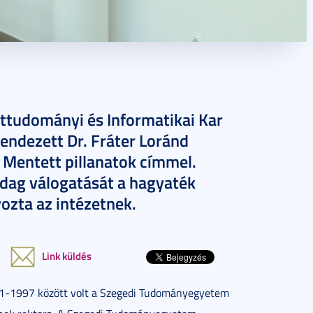
tudományi és Informatikai Kar
 rendezett Dr. Fráter Loránd
l Mentett pillanatok címmel.
azdag válogatását a hagyaték
zta az intézetnek.
Link küldés
1991-1997 között volt a Szegedi Tudományegyetem