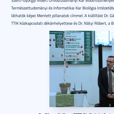
Szent-Györgyi Albert Orvostudományi Kar elődintézményé
Természettudományi és Informatikai Kar Biológia Intézetébe
láthatók képei Mentett pillanatok címmel. A kiállítást Dr. G
TTIK közkapcsolati dékánhelyettese és Dr. Nátyi Róbert, a 