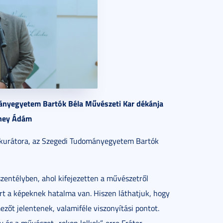
ományegyetem Bartók Béla Művészeti Kar dékánja
rney Ádám
tás kurátora, az Szegedi Tudományegyetem Bartók
szentélyben, ahol kifejezetten a művészetről
t a képeknek hatalma van. Hiszen láthatjuk, hogy
ezőt jelentenek, valamiféle viszonyítási pontot.