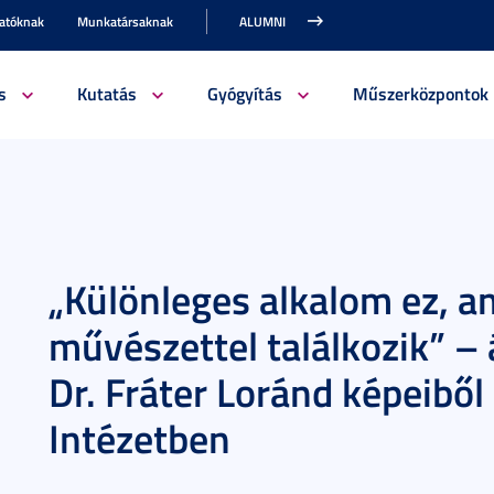
gatóknak
Munkatársaknak
ALUMNI
s
Kutatás
Gyógyítás
Műszerközpontok
„Különleges alkalom ez, 
művészettel találkozik” – á
Dr. Fráter Loránd képeiből
Intézetben