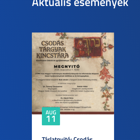
Aktuális események
AUG
11
Tárlatnyitó: Csodás