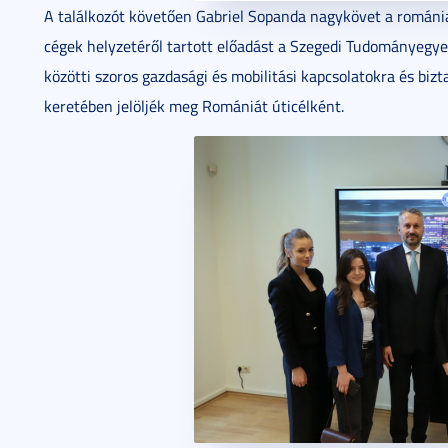
A találkozót követően Gabriel Sopanda nagykövet a romániai
cégek helyzetéről tartott előadást a Szegedi Tudományegyet
közötti szoros gazdasági és mobilitási kapcsolatokra és bizt
keretében jelöljék meg Romániát úticélként.