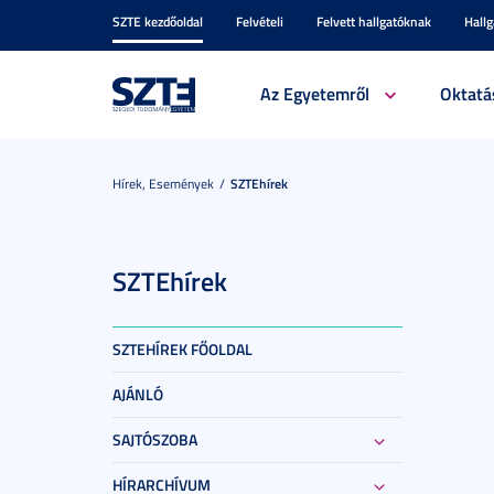
SZTE kezdőoldal
Felvételi
Felvett hallgatóknak
Hall
Az Egyetemről
Oktatá
Hírek, Események
SZTEhírek
SZTEhírek
SZTEHÍREK FŐOLDAL
AJÁNLÓ
SAJTÓSZOBA
HÍRARCHÍVUM