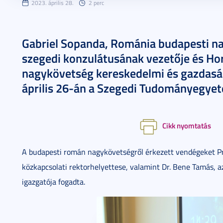
2023. április 28.
2 perc
Gabriel Sopanda, Románia budapesti n
szegedi konzulátusának vezetője és Ho
nagykövetség kereskedelmi és gazdaság
április 26-án a Szegedi Tudományegye
Cikk nyomtatás
A budapesti román nagykövetségről érkezett vendégeket Pro
közkapcsolati rektorhelyettese, valamint Dr. Bene Tamás, 
igazgatója fogadta.