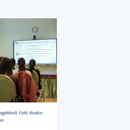
togatásról. Fotó: Kovács-
ám