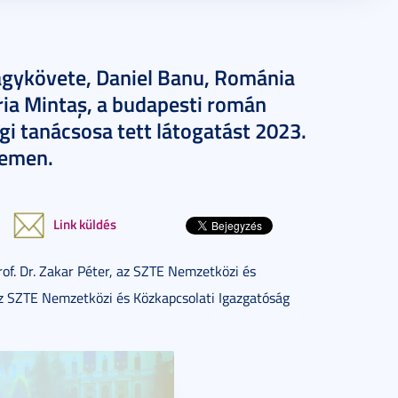
agykövete, Daniel Banu, Románia
ria Mintaș, a budapesti román
i tanácsosa tett látogatást 2023.
temen.
Link küldés
f. Dr. Zakar Péter, az SZTE Nemzetközi és
az SZTE Nemzetközi és Közkapcsolati Igazgatóság