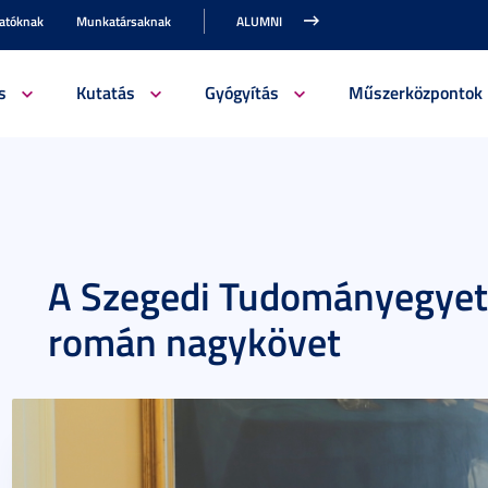
gatóknak
Munkatársaknak
ALUMNI
s
Kutatás
Gyógyítás
Műszerközpontok
A Szegedi Tudományegyete
román nagykövet