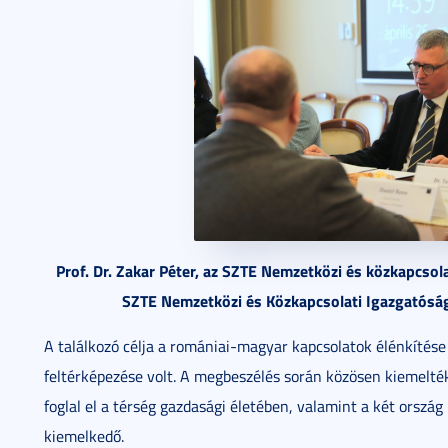
Prof. Dr. Zakar Péter, az SZTE Nemzetközi és közkapcsola
SZTE Nemzetközi és Közkapcsolati Igazgatósá
A találkozó célja a romániai-magyar kapcsolatok élénkítés
feltérképezése volt. A megbeszélés során közösen kiemelt
foglal el a térség gazdasági életében, valamint a két orszá
kiemelkedő.