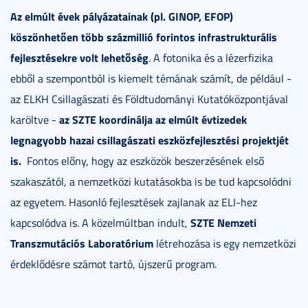
Az elmúlt évek pályázatainak (pl. GINOP, EFOP)
köszönhetően több százmillió forintos infrastrukturális
fejlesztésekre volt lehetőség
. A fotonika és a lézerfizika
ebből a szempontból is kiemelt témának számít, de például -
az ELKH Csillagászati és Földtudományi Kutatóközpontjával
az SZTE koordinálja az elmúlt évtizedek
karöltve -
legnagyobb hazai csillagászati eszközfejlesztési projektjét
is.
Fontos előny, hogy az eszközök beszerzésének első
szakaszától, a nemzetközi kutatásokba is be tud kapcsolódni
az egyetem. Hasonló fejlesztések zajlanak az ELI-hez
SZTE Nemzeti
kapcsolódva is. A közelmúltban indult,
Transzmutációs Laboratórium
létrehozása is egy nemzetközi
érdeklődésre számot tartó, újszerű program.