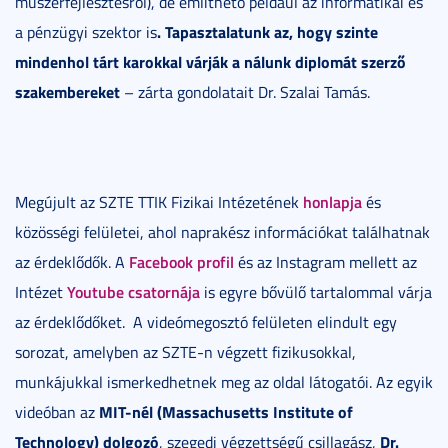
műszerfejlesztésről), de említhető például az informatikai és
. Tapasztalatunk az, hogy szinte
a pénzügyi szektor is
mindenhol tárt karokkal várják a nálunk diplomát szerző
szakembereket
– zárta gondolatait Dr. Szalai Tamás.
honlapja
Megújult az SZTE TTIK Fizikai Intézetének
és
közösségi felületei, ahol naprakész információkat találhatnak
Facebook profil
az érdeklődők. A
és az Instagram mellett az
Youtube csatornája
Intézet
is egyre bővülő tartalommal várja
az érdeklődőket.
A videómegosztó felületen elindult egy
sorozat, amelyben az SZTE-n végzett fizikusokkal,
munkájukkal ismerkedhetnek meg az oldal látogatói. Az egyik
MIT-nél (Massachusetts Institute of
videóban az
Technology) dolgozó
Dr.
, szegedi végzettségű csillagász,