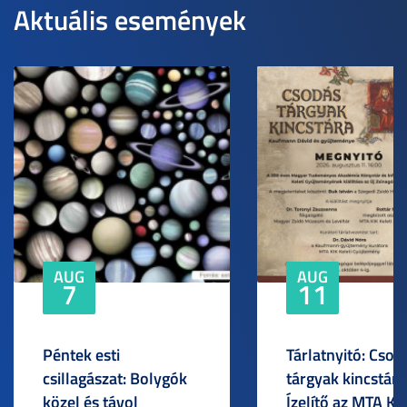
Aktuális események
AUG
AUG
7
11
Péntek esti
Tárlatnyitó: Csod
csillagászat: Bolygók
tárgyak kincstára
közel és távol
Ízelítő az MTA KI