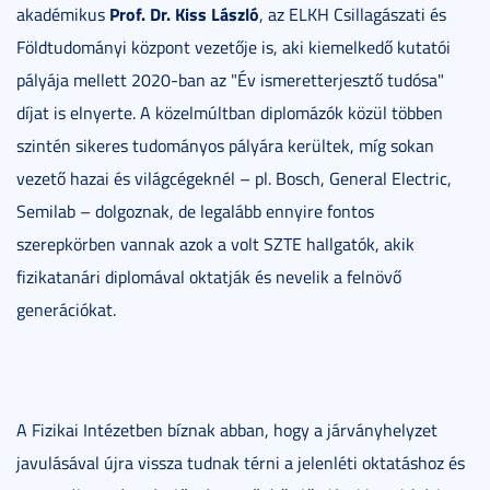
Prof. Dr. Kiss László
akadémikus
, az ELKH Csillagászati és
Földtudományi központ vezetője is, aki kiemelkedő kutatói
pályája mellett 2020-ban az "Év ismeretterjesztő tudósa"
díjat is elnyerte. A közelmúltban diplomázók közül többen
szintén sikeres tudományos pályára kerültek, míg sokan
vezető hazai és világcégeknél – pl. Bosch, General Electric,
Semilab – dolgoznak, de legalább ennyire fontos
szerepkörben vannak azok a volt SZTE hallgatók, akik
fizikatanári diplomával oktatják és nevelik a felnövő
generációkat.
A Fizikai Intézetben bíznak abban, hogy a járványhelyzet
javulásával újra vissza tudnak térni a jelenléti oktatáshoz és