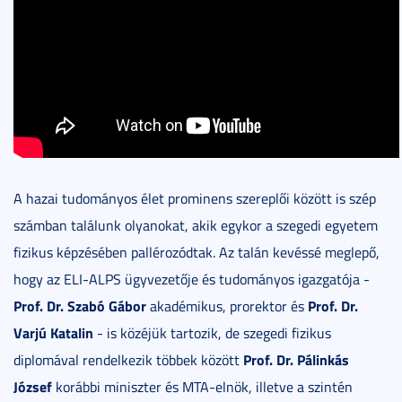
A hazai tudományos élet prominens szereplői között is szép
számban találunk olyanokat, akik egykor a szegedi egyetem
fizikus képzésében pallérozódtak. Az talán kevéssé meglepő,
hogy az ELI-ALPS ügyvezetője és tudományos igazgatója -
Prof. Dr. Szabó Gábor
Prof. Dr.
akadémikus, prorektor és
Varjú Katalin
- is közéjük tartozik, de szegedi fizikus
Prof. Dr. Pálinkás
diplomával rendelkezik többek között
József
korábbi miniszter és MTA-elnök, illetve a szintén