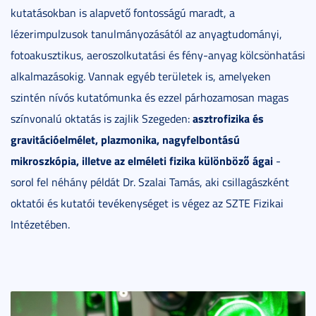
kutatásokban is alapvető fontosságú maradt, a
lézerimpulzusok tanulmányozásától az anyagtudományi,
fotoakusztikus, aeroszolkutatási és fény-anyag kölcsönhatási
alkalmazásokig. Vannak egyéb területek is, amelyeken
szintén nívós kutatómunka és ezzel párhozamosan magas
asztrofizika és
színvonalú oktatás is zajlik Szegeden:
gravitációelmélet, plazmonika, nagyfelbontású
mikroszkópia, illetve az elméleti fizika különböző ágai
-
sorol fel néhány példát Dr. Szalai Tamás, aki csillagászként
oktatói és kutatói tevékenységet is végez az SZTE Fizikai
Intézetében.