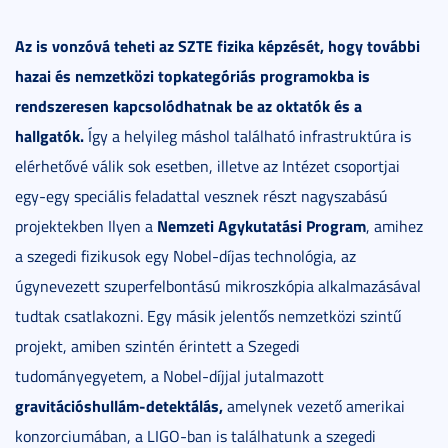
Az is vonzóvá teheti az SZTE fizika képzését, hogy további
hazai és nemzetközi topkategóriás programokba is
rendszeresen kapcsolódhatnak be az oktatók és a
hallgatók.
Így a helyileg máshol található infrastruktúra is
elérhetővé válik sok esetben, illetve az Intézet csoportjai
egy-egy speciális feladattal vesznek részt nagyszabású
Nemzeti Agykutatási Program
projektekben Ilyen a
, amihez
a szegedi fizikusok egy Nobel-díjas technológia, az
úgynevezett szuperfelbontású mikroszkópia alkalmazásával
tudtak csatlakozni. Egy másik jelentős nemzetközi szintű
projekt, amiben szintén érintett a Szegedi
tudományegyetem, a Nobel-díjjal jutalmazott
gravitációshullám-detektálás,
amelynek vezető amerikai
konzorciumában, a LIGO-ban is találhatunk a szegedi