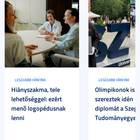
LEGÚJABB HÍREINK
LEGÚJABB HÍREINK
Hiányszakma, tele
Olimpikonok is
lehetőséggel: ezért
szereztek idén
menő logopédusnak
diplomát a Szege
lenni
Tudományegyet