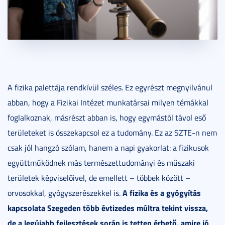
A fizika palettája rendkívül széles. Ez egyrészt megnyilvánul
abban, hogy a Fizikai Intézet munkatársai milyen témákkal
foglalkoznak, másrészt abban is, hogy egymástól távol eső
területeket is összekapcsol ez a tudomány. Ez az SZTE-n nem
csak jól hangzó szólam, hanem a napi gyakorlat: a fizikusok
együttműködnek más természettudományi és műszaki
területek képviselőivel, de emellett – többek között –
A fizika és a gyógyítás
orvosokkal, gyógyszerészekkel is.
kapcsolata Szegeden több évtizedes múltra tekint vissza,
de a legújabb fejlesztések során is tetten érhető, amire jó