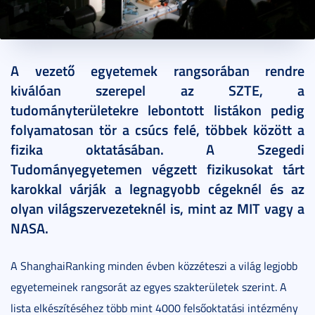
2021. június 09.
7 perc
A vezető egyetemek rangsorában rendre
kiválóan szerepel az SZTE, a
tudományterületekre lebontott listákon pedig
folyamatosan tör a csúcs felé, többek között a
fizika oktatásában. A Szegedi
Tudományegyetemen végzett fizikusokat tárt
karokkal várják a legnagyobb cégeknél és az
olyan világszervezeteknél is, mint az MIT vagy a
NASA.
A ShanghaiRanking minden évben közzéteszi a világ legjobb
egyetemeinek rangsorát az egyes szakterületek szerint. A
lista elkészítéséhez több mint 4000 felsőoktatási intézmény