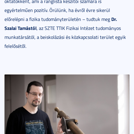
oktatókként, ami a ranglista készítői számára is
egyértelműen pozitív. Örülünk, ha évről évre sikerül
Dr.
előrelépni a fizika tudományterületén – tudtuk meg
Szalai Tamástól
, az SZTE TTIK Fizikai Intézet tudományos
munkatársától, a beiskolázási és közkapcsolati terület egyik
felelősétől.