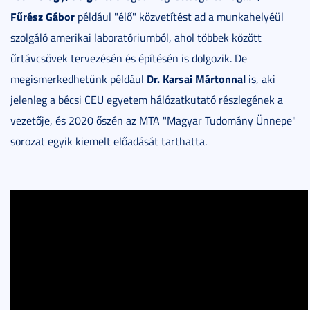
Fűrész Gábor
például "élő" közvetítést ad a munkahelyéül
szolgáló amerikai laboratóriumból, ahol többek között
űrtávcsövek tervezésén és építésén is dolgozik. De
Dr. Karsai Mártonnal
megismerkedhetünk például
is, aki
jelenleg a bécsi CEU egyetem hálózatkutató részlegének a
vezetője, és 2020 őszén az MTA "Magyar Tudomány Ünnepe"
sorozat egyik kiemelt előadását tarthatta.