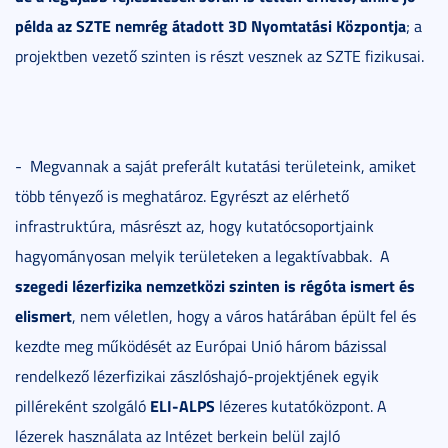
példa az SZTE nemrég átadott 3D Nyomtatási Központja
; a
projektben vezető szinten is részt vesznek az SZTE fizikusai.
-
Megvannak a saját preferált kutatási területeink, amiket
több tényező is meghatároz. Egyrészt az elérhető
infrastruktúra, másrészt az, hogy kutatócsoportjaink
hagyományosan melyik területeken a legaktívabbak.
A
szegedi lézerfizika nemzetközi szinten is régóta ismert és
elismert
, nem véletlen, hogy a város határában épült fel és
kezdte meg működését az Európai Unió három bázissal
rendelkező lézerfizikai zászlóshajó-projektjének egyik
ELI-ALPS
pilléreként szolgáló
lézeres kutatóközpont. A
lézerek használata az Intézet berkein belül zajló