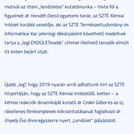
motivál az itteni „lendületes” kutatómunka – hívta föl a
figyelmet
dr. Horváth Dezső
egyetemi tanár, az SZTE Kémiai
Intézet korábbi vezetője, aki az SZTE Természettudományi és
Informatikai Kar jelenlegi dékánjaként követhető modellnek
tartja a „legLENDÜLETesebb” címmel illethető tanszék elmúlt
tíz évben bejárt útját.
Újabb „leg”, hogy 2019 nyarán arról adhattunk hírt az SZTE
hírportálján, hogy az SZTE Kémiai Intézetből, ketten – a
kémiai reakciók dinamikáját kutató
dr. Czakó Gábor
és az új,
rákellenes fémkomplexek kölcsönhatásaival foglalkozó
dr.
Enyedy Éva Anna
egyszerre nyert „Lendület” pályázatot.