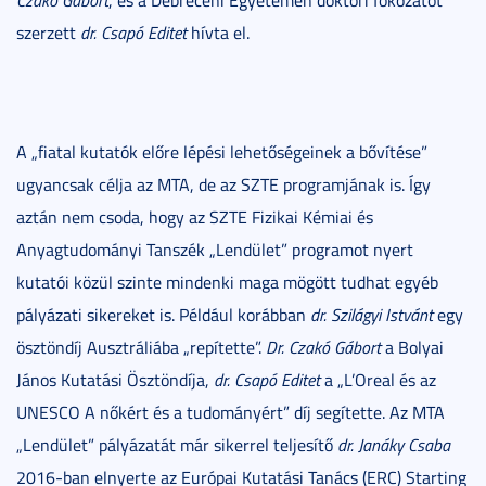
Czakó Gábort
, és a Debreceni Egyetemen doktori fokozatot
szerzett
dr. Csapó Editet
hívta el.
A „fiatal kutatók előre lépési lehetőségeinek a bővítése”
ugyancsak célja az MTA, de az SZTE programjának is. Így
aztán nem csoda, hogy az SZTE Fizikai Kémiai és
Anyagtudományi Tanszék „Lendület” programot nyert
kutatói közül szinte mindenki maga mögött tudhat egyéb
pályázati sikereket is. Például korábban
dr. Szilágyi Istvánt
egy
ösztöndíj Ausztráliába „repítette”.
Dr. Czakó Gábort
a Bolyai
János Kutatási Ösztöndíja,
dr. Csapó Editet
a „L’Oreal és az
UNESCO A nőkért és a tudományért” díj segítette. Az MTA
„Lendület” pályázatát már sikerrel teljesítő
dr. Janáky Csaba
2016-ban elnyerte az Európai Kutatási Tanács (ERC) Starting