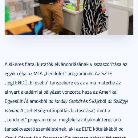
A sikeres fiatal kutatók elvándorlásának visszaszorítása az
egyik célja az MTA „Lendület” programnak. Az SZTE
„legLENDÜLETesebb” tanszékére és az alma materbe az
elnyert akadémiai pályázat vonzotta haza az Amerikai
Egyesült Államokból
dr. Janáky Csabát
és Svájcból
dr. Szilágyi
Istvánt
. A „tehetség-utánpótlás biztosítása”, mint a
„Lendület” program célja, megfelel az ifjaknak teret adó
tanszékvezető szemléletének, aki az ELTE kötelékéből
dr.