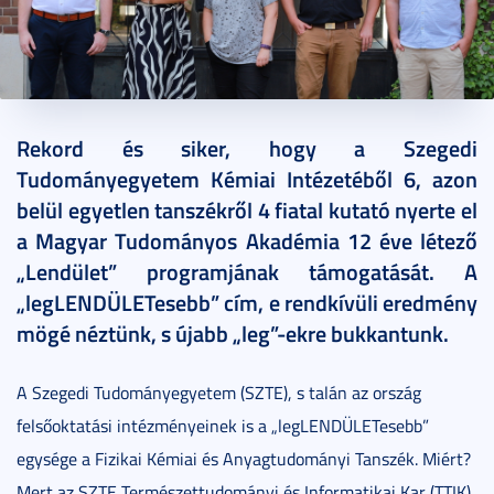
2021. július 27.
5 perc
Rekord és siker, hogy a Szegedi
Tudományegyetem Kémiai Intézetéből 6, azon
belül egyetlen tanszékről 4 fiatal kutató nyerte el
a Magyar Tudományos Akadémia 12 éve létező
„Lendület” programjának támogatását. A
„legLENDÜLETesebb” cím, e rendkívüli eredmény
mögé néztünk, s újabb „leg”-ekre bukkantunk.
A Szegedi Tudományegyetem (SZTE), s talán az ország
felsőoktatási intézményeinek is a „legLENDÜLETesebb”
egysége a Fizikai Kémiai és Anyagtudományi Tanszék. Miért?
Mert az SZTE Természettudományi és Informatikai Kar (TTIK)