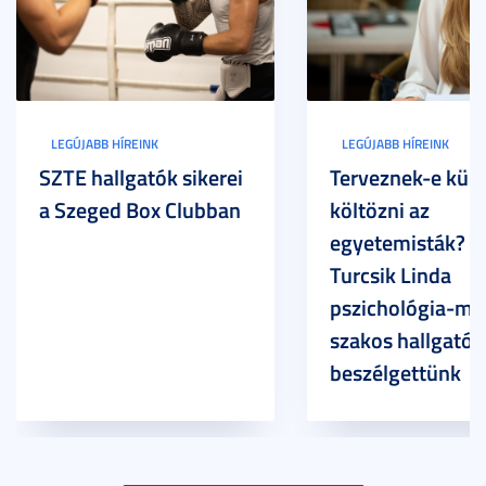
LEGÚJABB HÍREINK
LEGÚJABB HÍREINK
SZTE hallgatók sikerei
Terveznek-e külf
a Szeged Box Clubban
költözni az
egyetemisták? –
Turcsik Linda
pszichológia-ma
szakos hallgatóv
beszélgettünk