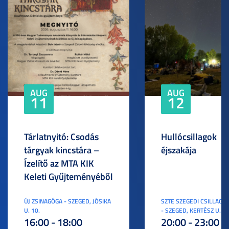
AUG
AUG
11
12
Tárlatnyitó: Csodás
Hullócsillagok
tárgyak kincstára –
éjszakája
Ízelítő az MTA KIK
Keleti Gyűjteményéből
ÚJ ZSINAGÓGA - SZEGED, JÓSIKA
SZTE SZEGEDI CSILLAGV
U. 10.
- SZEGED, KERTÉSZ U. 3.
16:00 - 18:00
20:00 - 23:00