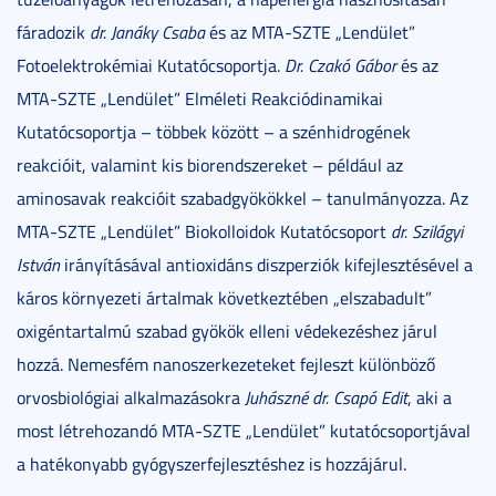
fáradozik
dr. Janáky Csaba
és az MTA-SZTE „Lendület”
Fotoelektrokémiai Kutatócsoportja.
Dr. Czakó Gábor
és az
MTA-SZTE „Lendület” Elméleti Reakciódinamikai
Kutatócsoportja – többek között – a szénhidrogének
reakcióit, valamint kis biorendszereket – például az
aminosavak reakcióit szabadgyökökkel – tanulmányozza. Az
MTA-SZTE „Lendület” Biokolloidok Kutatócsoport
dr. Szilágyi
István
irányításával antioxidáns diszperziók kifejlesztésével a
káros környezeti ártalmak következtében „elszabadult”
oxigéntartalmú szabad gyökök elleni védekezéshez járul
hozzá. Nemesfém nanoszerkezeteket fejleszt különböző
orvosbiológiai alkalmazásokra
Juhászné dr. Csapó Edit
, aki a
most létrehozandó MTA-SZTE „Lendület” kutatócsoportjával
a hatékonyabb gyógyszerfejlesztéshez is hozzájárul.