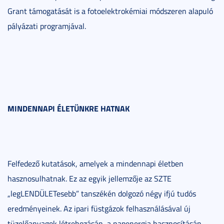
Grant támogatását is a fotoelektrokémiai módszeren alapuló
pályázati programjával.
MINDENNAPI ÉLETÜNKRE HATNAK
Felfedező kutatások, amelyek a mindennapi életben
hasznosulhatnak. Ez az egyik jellemzője az SZTE
„legLENDÜLETesebb” tanszékén dolgozó négy ifjú tudós
eredményeinek. Az ipari füstgázok felhasználásával új
tüzelőanyagok létrehozásán, a napenergia hasznosításán