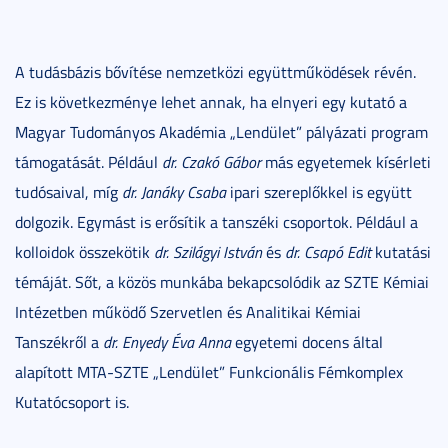
A tudásbázis bővítése nemzetközi együttműködések révén.
Ez is következménye lehet annak, ha elnyeri egy kutató a
Magyar Tudományos Akadémia „Lendület” pályázati program
támogatását. Például
dr. Czakó Gábor
más egyetemek kísérleti
tudósaival, míg
dr. Janáky Csaba
ipari szereplőkkel is együtt
dolgozik. Egymást is erősítik a tanszéki csoportok. Például a
kolloidok összekötik
dr. Szilágyi István
és
dr. Csapó Edit
kutatási
témáját. Sőt, a közös munkába bekapcsolódik az SZTE Kémiai
Intézetben működő Szervetlen és Analitikai Kémiai
Tanszékről a
dr. Enyedy Éva Anna
egyetemi docens által
alapított MTA-SZTE „Lendület” Funkcionális Fémkomplex
Kutatócsoport is.