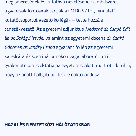
megismerésének és kutatóvá nevelésének a módszerét
ugyancsak fontosnak tartják az MTA-SZTE „Lendület”
kutatócsoportot vezető kollégák – tette hozzá a
tanszékvezető. Az egyetemi adjunktus
Juhászné dr. Csapó Edit
és
dr. Szilágyi István
, valamint az egyetemi docens
dr. Czakó
Gábor
és
dr. Janáky Csaba
egyaránt föllép az egyetemi
katedrára és szemináriumokon vagy laboratóriumi
gyakorlatokon is oktatja az egyetemistákat, mert ott derül ki,
hogy az adott hallgatóból lesz-e doktorandusz.
HAZAI ÉS NEMZETKÖZI HÁLÓZATOKBAN