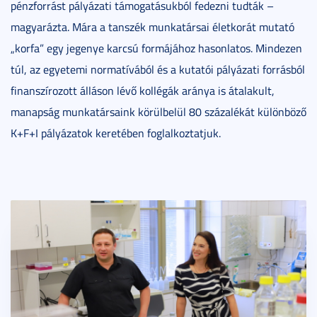
pénzforrást pályázati támogatásukból fedezni tudták –
magyarázta. Mára a tanszék munkatársai életkorát mutató
„korfa” egy jegenye karcsú formájához hasonlatos. Mindezen
túl, az egyetemi normatívából és a kutatói pályázati forrásból
finanszírozott álláson lévő kollégák aránya is átalakult,
manapság munkatársaink körülbelül 80 százalékát különböző
K+F+I pályázatok keretében foglalkoztatjuk.