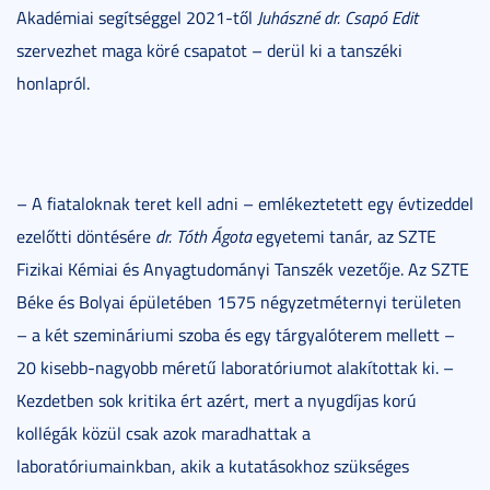
Akadémiai segítséggel 2021-től
Juhászné dr. Csapó Edit
szervezhet maga köré csapatot – derül ki a tanszéki
honlapról.
– A fiataloknak teret kell adni – emlékeztetett egy évtizeddel
ezelőtti döntésére
dr. Tóth Ágota
egyetemi tanár, az SZTE
Fizikai Kémiai és Anyagtudományi Tanszék vezetője. Az SZTE
Béke és Bolyai épületében 1575 négyzetméternyi területen
– a két szemináriumi szoba és egy tárgyalóterem mellett –
20 kisebb-nagyobb méretű laboratóriumot alakítottak ki. –
Kezdetben sok kritika ért azért, mert a nyugdíjas korú
kollégák közül csak azok maradhattak a
laboratóriumainkban, akik a kutatásokhoz szükséges