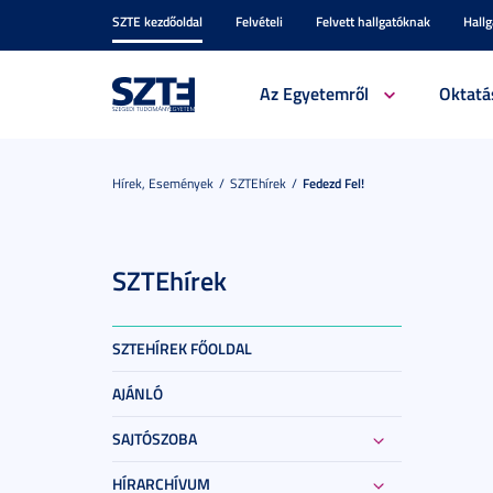
SZTE kezdőoldal
Felvételi
Felvett hallgatóknak
Hall
Az Egyetemről
Oktatá
Hírek, Események
SZTEhírek
Fedezd Fel!
SZTEhírek
SZTEHÍREK FŐOLDAL
AJÁNLÓ
SAJTÓSZOBA
HÍRARCHÍVUM