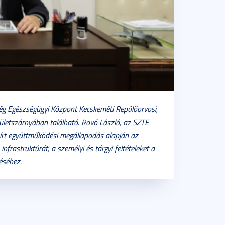
ég Egészségügyi Központ Kecskeméti Repülőorvosi,
ületszárnyában található. Rovó László, az SZTE
áírt együttműködési megállapodás alapján az
nfrastruktúrát, a személyi és tárgyi feltételeket a
séhez.