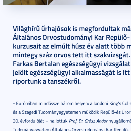
2020. november 19.
11 perc
Világhírű űrhajósok is megfordultak 
Általános Orvostudományi Kar Repülő-
kurzusait az elmúlt húsz év alatt több 
mintegy száz orvos tett itt szakvizsgát
Farkas Bertalan egészségügyi vizsgálat
jelölt egészségügyi alkalmasságát is itt
riportunk a tanszékről.
- Európában mindössze három helyen: a londoni King’s Col
és a Szegedi Tudományegyetemen működik Repülő-és Űrorv
20. évfordulóját – hallottuk
Prof. Dr. Grósz Andor
nyugállomán
Tudományegyetem Általános Orvostudományi Kar Repülő- és