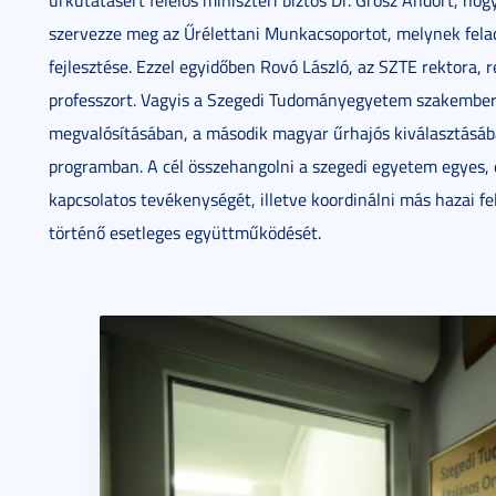
űrkutatásért felelős miniszteri biztos Dr. Grósz Andort, ho
szervezze meg az Űrélettani Munkacsoportot, melynek fela
fejlesztése. Ezzel egyidőben Rovó László, az SZTE rektora, r
professzort. Vagyis a Szegedi Tudományegyetem szakemberei
megvalósításában, a második magyar űrhajós kiválasztásá
programban. A cél összehangolni a szegedi egyetem egyes, 
kapcsolatos tevékenységét, illetve koordinálni más hazai f
történő esetleges együttműködését.