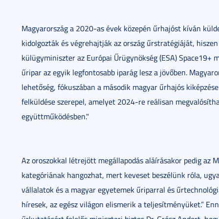
Magyarország a 2020-as évek közepén űrhajóst kíván küld
kidolgozták és végrehajtják az ország űrstratégiáját, hisze
külügyminiszter az Európai Űrügynökség (ESA) Space19+ min
űripar az egyik legfontosabb iparág lesz a jövőben. Magyaror
lehetőség, fókuszában a második magyar űrhajós kiképzése 
felküldése szerepel, amelyet 2024-re reálisan megvalósít
együttműködésben."
Az oroszokkal létrejött megállapodás aláírásakor pedig az M
kategóriának hangozhat, mert keveset beszélünk róla, ugya
vállalatok és a magyar egyetemek űriparral és űrtechnológi
híresek, az egész világon elismerik a teljesítményüket.” En