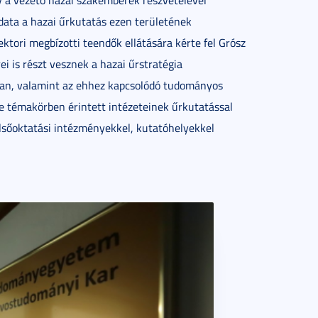
gy a vezető hazai szakemberek részvételével
data a hazai űrkutatás ezen területének
ektori megbízotti teendők ellátására kérte fel Grósz
 is részt vesznek a hazai űrstratégia
ban, valamint az ehhez kapcsolódó tudományos
e témakörben érintett intézeteinek űrkutatással
elsőoktatási intézményekkel, kutatóhelyekkel