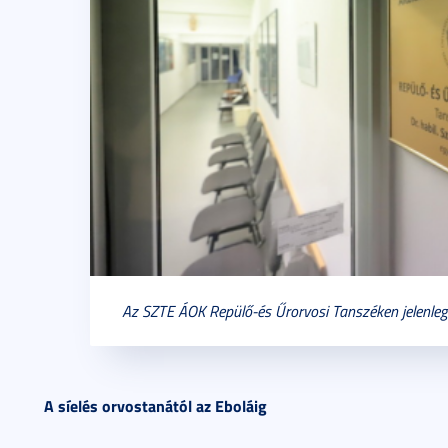
Az SZTE ÁOK Repülő-és Űrorvosi Tanszéken jelenleg
A síelés orvostanától az Eboláig