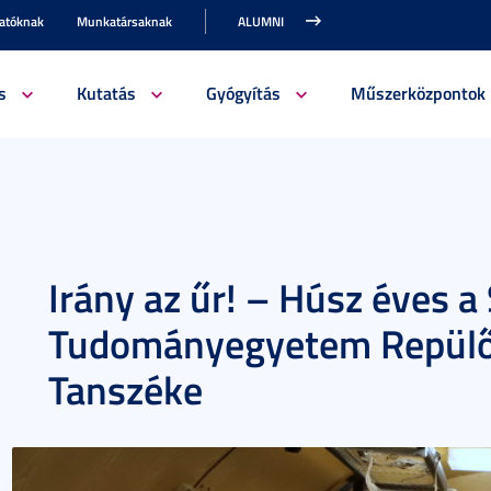
gatóknak
Munkatársaknak
ALUMNI
s
Kutatás
Gyógyítás
Műszerközpontok
Irány az űr! – Húsz éves a
Tudományegyetem Repülő-
Tanszéke