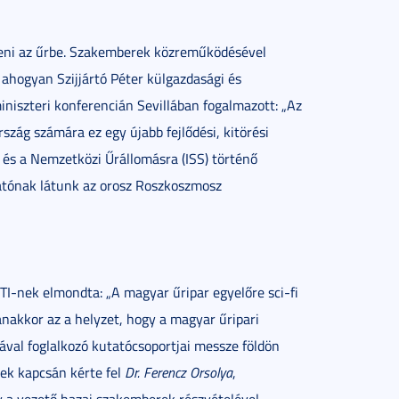
eni az űrbe. Szakemberek közreműködésével
n ahogyan Szijjártó Péter külgazdasági és
iszteri konferencián Sevillában fogalmazott: „Az
szág számára ez egy újabb fejlődési, kitörési
és a Nemzetközi Űrállomásra (ISS) történő
hatónak látunk az orosz Roszkoszmosz
TI-nek elmondta: „A magyar űripar egyelőre sci-fi
nakkor az a helyzet, hogy a magyar űripari
ával foglalkozó kutatócsoportjai messze földön
nek kapcsán kérte fel
Dr. Ferencz Orsolya
,