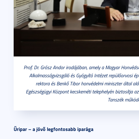
Prof. Dr. Grósz Andor irodájában, amely a Magyar Honvéds
Alkalmasságvizsgáló és Gyógyító Intézet repülőorvosi ép
rektora és Benkő Tibor honvédelmi miniszter által al
Egészségügyi Központ kecskeméti telephelyén biztosítja az i
Tanszék működé
Űripar – a jövő legfontosabb iparága