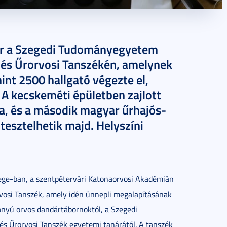
már a Szegedi Tudományegyetem
 és Űrorvosi Tanszékén, amelynek
mint 2500 hallgató végezte el,
. A kecskeméti épületben zajlott
a, és a második magyar űrhajós-
 tesztelhetik majd. Helyszíni
lege-ban, a szentpétervári Katonaorvosi Akadémián
osi Tanszék, amely idén ünnepli megalapításának
yú orvos dandártábornoktól, a Szegedi
 Űrorvosi Tanszék egyetemi tanárától. A tanszék