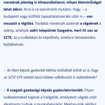
maradnak jelenleg is kihasználatlanul, milyen életminőséget
lehet elérni.
Arra is rá szeretnénk mutatni, hogy – a
van
budapesti vagy külföldi tapasztalatszerzés után is –
visszaút a régióba
a cégeknek
. Továbbá: növekszik azoknak
a
azért települnek Szegedre, mert itt van az
száma, amelyek
SZTE
, az a tudásbázis és képzőhely, amelyre támaszkodva
fejlődhetnek.
– Az itteni képzés gyakorlati élethez kötődését erősíti az is, hogy
az SZTE GTK oktatói közül többen vállalkozást is működtetnek?
A szegedi gazdasági képzés gyakorlatorientált.
–
Olyan
tudáselemeket kapnak a hallgatók, amelyeket végzés után
alkalmazni tudnak a munkahelyükön. Megtanulják például,