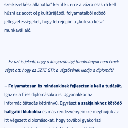
szerkezetkész állapotba” kerül ki, erre a vázra csak rá kell
húzni az adott cég kultúrájából, folyamataiból adódó
jellegzetességeket, hogy létrejöjjön a „kulcsra kész”
munkavállaló.
– Ez azt is jelenti, hogy a közgazdasági tanulmányok nem érnek
véget ott, hogy az SZTE GTK a végzősének kiadja a diplomát?
Folyamatosan és mindenkinek fejlesztenie kell a tudását.
–
Igaz ez a friss diplomásokra is. Ugyanakkor az
a szakjainkhoz kötődő
információátadás kétirányú. Egyrészt
hallgatói klubokba
és más rendezvényeinkre meghívjuk az
itt végezett diplomásokat, hogy további gyakorlati