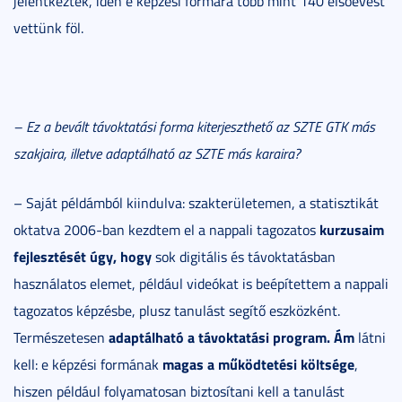
jelentkeztek, idén e képzési formára több mint 140 elsőévest
vettünk föl.
– Ez a bevált távoktatási forma kiterjeszthető az SZTE GTK más
szakjaira, illetve adaptálható az SZTE más karaira?
– Saját példámból kiindulva: szakterületemen, a statisztikát
kurzusaim
oktatva 2006-ban kezdtem el a nappali tagozatos
fejlesztését úgy, hogy
sok digitális és távoktatásban
használatos elemet, például videókat is beépítettem a nappali
tagozatos képzésbe, plusz tanulást segítő eszközként.
adaptálható a távoktatási program. Ám
Természetesen
látni
magas a működtetési költsége
kell: e képzési formának
,
hiszen például folyamatosan biztosítani kell a tanulást