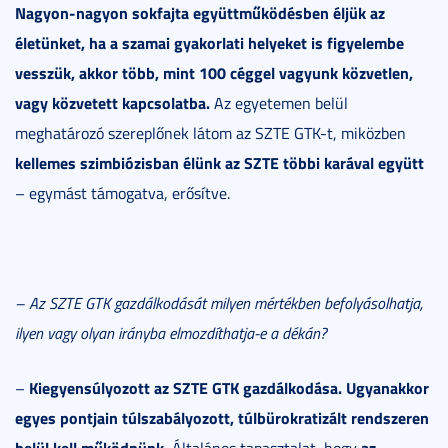
Nagyon-nagyon sokfajta együttműködésben éljük az
életünket, ha a szamai gyakorlati helyeket is figyelembe
vesszük, akkor több, mint 100 céggel vagyunk közvetlen,
vagy közvetett kapcsolatba.
Az egyetemen belül
meghatározó szereplőnek látom az SZTE GTK-t, miközben
kellemes szimbiózisban élünk az SZTE többi karával együtt
– egymást támogatva, erősítve.
– Az SZTE GTK gazdálkodását milyen mértékben befolyásolhatja,
ilyen vagy olyan irányba elmozdíthatja-e a dékán?
Kiegyensúlyozott az SZTE GTK gazdálkodása. Ugyanakkor
–
egyes pontjain túlszabályozott, túlbürokratizált rendszeren
belül kell működnünk.
az