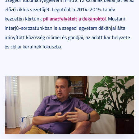
előző ciklus vezetőjét. Legutóbb a 2014-2015. tanév
pillanatfelvételt a dékánoktól
kezdetén kértünk
. Mostani
interjú-sorozatunkban is a szegedi egyetem dékánjai által
irányított közösség örömei és gondjai, az adott kar helyzete
és céljai kerülnek fókuszba.