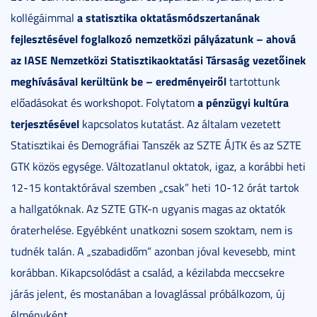
a statisztika oktatásmódszertanának
kollégáimmal
fejlesztésével foglalkozó nemzetközi pályázatunk – ahová
az IASE Nemzetközi Statisztikaoktatási Társaság vezetőinek
meghívásával kerültünk be – eredményeiről
tartottunk
a pénzügyi kultúra
előadásokat és workshopot. Folytatom
terjesztésével
kapcsolatos kutatást. Az általam vezetett
Statisztikai és Demográfiai Tanszék az SZTE ÁJTK és az SZTE
GTK közös egysége. Változatlanul oktatok, igaz, a korábbi heti
12-15 kontaktórával szemben „csak” heti 10-12 órát tartok
a hallgatóknak. Az SZTE GTK-n ugyanis magas az oktatók
óraterhelése. Egyébként unatkozni sosem szoktam, nem is
tudnék talán. A „szabadidőm” azonban jóval kevesebb, mint
korábban. Kikapcsolódást a család, a kézilabda meccsekre
járás jelent, és mostanában a lovaglással próbálkozom, új
élményként…