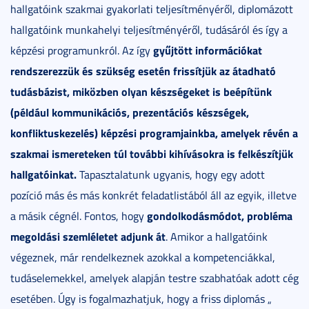
hallgatóink szakmai gyakorlati teljesítményéről, diplomázott
hallgatóink munkahelyi teljesítményéről, tudásáról és így a
gyűjtött információkat
képzési programunkról. Az így
rendszerezzük és szükség esetén frissítjük az átadható
tudásbázist, miközben olyan készségeket is beépítünk
(például kommunikációs, prezentációs készségek,
konfliktuskezelés) képzési programjainkba, amelyek révén a
szakmai ismereteken túl további kihívásokra is felkészítjük
hallgatóinkat.
Tapasztalatunk ugyanis, hogy egy adott
pozíció más és más konkrét feladatlistából áll az egyik, illetve
gondolkodásmódot, probléma
a másik cégnél. Fontos, hogy
megoldási szemléletet adjunk át
. Amikor a hallgatóink
végeznek, már rendelkeznek azokkal a kompetenciákkal,
tudáselemekkel, amelyek alapján testre szabhatóak adott cég
esetében. Úgy is fogalmazhatjuk, hogy a friss diplomás „