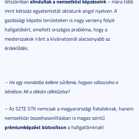
elindultak a nemzetközi képzéseink
létszámban
– mára több
mint kétszáz egyetemistát oktatunk angol nyelven. A
gazdasági képzési területeken is nagy verseny folyik
hallgatókért, emellett országos probléma, hogy a
mesterszakok iránt a kívánatosnál alacsonyabb az
érdeklődés.
– Ha egy mondatba kellene sűrítenie, hogyan válaszolna a
kérdésre: Mi a dékáni célkitűzése?
– Az SZTE GTK nemcsak a magyarországi fiataloknak, hanem
nemzetközi összehasonlításban is magas szintű
prémiumképzést biztosítson
a hallgatóinknak!