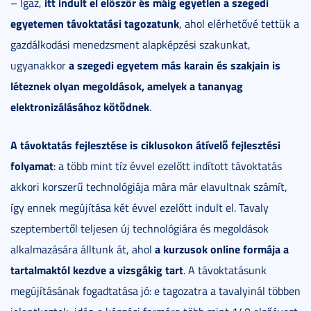
itt indult el először és máig egyetlen a szegedi
– Igaz,
egyetemen távoktatási tagozatunk
, ahol elérhetővé tettük a
gazdálkodási menedzsment alapképzési szakunkat,
a szegedi egyetem más karain és szakjain is
ugyanakkor
léteznek olyan megoldások, amelyek a tananyag
elektronizálásához kötődnek
.
A távoktatás fejlesztése is ciklusokon átívelő fejlesztési
folyamat
: a több mint tíz évvel ezelőtt indított távoktatás
akkori korszerű technológiája mára már elavultnak számít,
így ennek megújítása két évvel ezelőtt indult el. Tavaly
szeptembertől teljesen új technológiára és megoldások
a kurzusok online formája a
alkalmazására álltunk át, ahol
tartalmaktól kezdve a vizsgákig tart
. A távoktatásunk
megújításának fogadtatása jó: e tagozatra a tavalyinál többen