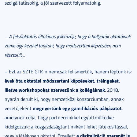
szolgáltatásokig, a jól szervezett folyamatokig.
– A felsőoktatás általános jellemzője, hogy a hallgatók oktatóinak
zöme úgy kezd el tanítani, hogy módszertani képzésben nem
részesült…
– Ezt az SZTE GTK-n nemcsak felismertük, hanem léptünk is:
évek óta oktatási módszertani képzéseket, tréingeket,
illetve workshopokat szervezünk a kollégáknak
. 2018.
nyarán derült ki, hogy nemzetközi konzorciumban, annak
megnyertünk egy gamifikációs pályázatot
vezetőjeként
,
amelynek célja, hogy partnereinkkel együttműködve
kidolgozzuk: a közgazdaságtant miként lehet játékosítással,
a digitalizáció szerepét is
vagyis játékosan oktatni. Emellett