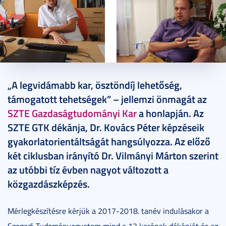
2018. október 09.
25 perc
„A legvidámabb kar, ösztöndíj lehetőség,
támogatott tehetségek” – jellemzi önmagát az
SZTE Gazdaságtudományi Kar
a honlapján. Az
SZTE GTK dékánja, Dr. Kovács Péter képzéseik
gyakorlatorientáltságát hangsúlyozza. Az előző
két ciklusban irányító Dr. Vilmányi Márton szerint
az utóbbi tíz évben nagyot változott a
közgazdászképzés.
Mérlegkészítésre kérjük a 2017-2018. tanév indulásakor a
Szegedi Tudományegyetem mind a 12 karának dékánját és az