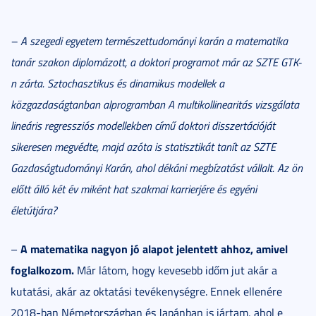
– A szegedi egyetem természettudományi karán a matematika
tanár szakon diplomázott, a doktori programot már az SZTE GTK-
n zárta. Sztochasztikus és dinamikus modellek a
közgazdaságtanban alprogramban A multikollinearitás vizsgálata
lineáris regressziós modellekben című doktori disszertációját
sikeresen megvédte, majd azóta is statisztikát tanít az SZTE
Gazdaságtudományi Karán, ahol dékáni megbízatást vállalt. Az ön
előtt álló két év miként hat szakmai karrierjére és egyéni
életútjára?
A matematika nagyon jó alapot jelentett ahhoz, amivel
–
foglalkozom.
Már látom, hogy kevesebb időm jut akár a
kutatási, akár az oktatási tevékenységre. Ennek ellenére
2018-ban Németországban és Japánban is jártam, ahol e