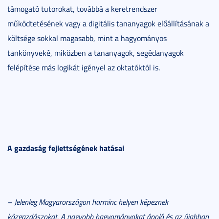
támogató tutorokat, továbbá a keretrendszer
működtetésének vagy a digitális tananyagok előállításának a
költsége sokkal magasabb, mint a hagyományos
tankönyveké, miközben a tananyagok, segédanyagok
felépítése más logikát igényel az oktatóktól is.
A gazdaság fejlettségének hatásai
– Jelenleg Magyarországon harminc helyen képeznek
közgazdászokat. A nagyobb hagyományokat ápoló és az újabban