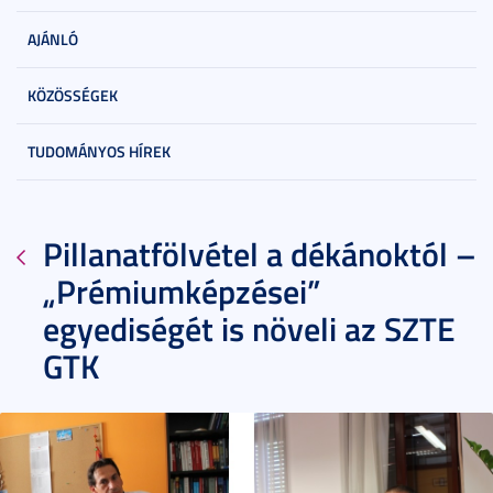
AJÁNLÓ
KÖZÖSSÉGEK
TUDOMÁNYOS HÍREK
Pillanatfölvétel a dékánoktól –
„Prémiumképzései”
egyediségét is növeli az SZTE
GTK