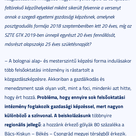
feltörekvő képzőhelyekkel miként sikerült felvennie a versenyt
annak a szegedi egyetemi gazdasági képzésnek, amelynek
posztgraduális formája 2018 szeptemberében lett 20 éves, míg az
SZTE GTK 2019-ben ünnepli egyrészt 20 éves fennállását,
másrészt alapszakja 25 éves születésnapját?
– A bolognai alap- és mesterszintű képzési forma indulásakor
több felsőoktatási intézmény is rástartolt a
közgazdászképzésre. Akkoriban a gazdálkodás és
menedzsment szak olyan volt, mint a foci, mindenki azt hitte,
Probléma, hogy ennyire sok felsőoktatási
hogy ért hozzá.
intézmény foglakozik gazdasági képzéssel, mert nagyon
különböző a színvonal.
A beiskolázásunk
többnyire
regionális jellegű
: a hozzánk érkező gólyák 80 százaléka a
Bács-Kiskun – Békés – Csongrád megyei térségből érkezik.