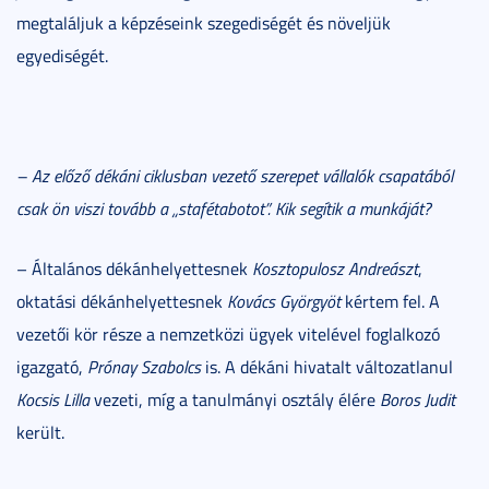
megtaláljuk a képzéseink szegediségét és növeljük
egyediségét.
– Az előző dékáni ciklusban vezető szerepet vállalók csapatából
csak ön viszi tovább a „stafétabotot”. Kik segítik a munkáját?
– Általános dékánhelyettesnek
Kosztopulosz Andreászt
,
oktatási dékánhelyettesnek
Kovács Györgyöt
kértem fel. A
vezetői kör része a nemzetközi ügyek vitelével foglalkozó
igazgató,
Prónay Szabolcs
is. A dékáni hivatalt változatlanul
Kocsis Lilla
vezeti, míg a tanulmányi osztály élére
Boros Judit
került.