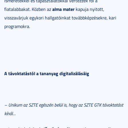
ismeretekkel és tapasztalatokkal vértezzék föl a
alma mater
fiatalabbakat. Közben az
kapuja nyitott,
visszavárjuk egykori hallgatóinkat továbbképzésekre, kari
programokra.
A távoktatástól a tananyag digitalizálásáig
– Unikum az SZTE egészén belül is, hogy az SZTE GTK távoktatást
kínál…