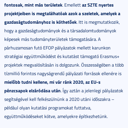
fontosak, mint más területek
az SZTE nyertes
. Emellett
projektjeiben is megtalálhatóak azok a szeletek, amelyek a
gazdaságtudományhoz is köthetőek
. Itt is megmutatkozik,
hogy a gazdaságtudományok és a társadalomtudományok
képesek más tudományterületek támogatására. A
párhuzamosan futó EFOP pályázatok mellett karunkon
stratégiai együttműködést és kutatást támogató Erasmus+
projektek megvalósításán is dolgozunk. Összességében a több
tízmillió forintos nagyságrendű pályázati források ellenére is
mielőbb tudni kellene, mi vár ránk 2020, az EU-s
pénzcsapok elzáródása után
. Így aztán a jelenlegi pályázatok
segítségével kell felkészülnünk a 2020 utáni időszakra –
például olyan kutatási programokat futtatva,
együttműködéseket kötve, amelyekre építkezhetünk.