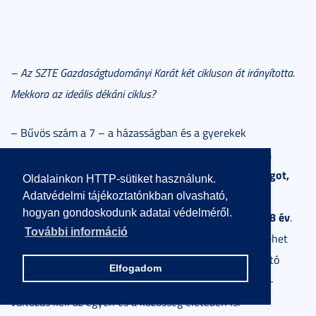
– Az SZTE Gazdaságtudományi Karát két cikluson át irányította.
Mekkora az ideális dékáni ciklus?
– Bűvös szám a 7 – a házasságban és a gyerekek
a
fejlődésében is kiemelt jelentőségű az első 7 év, de –
munkaerőpiacon is megfigyelték már azt a ciklikusságot,
Oldalainkon HTTP-sütiket használunk.
hogy hétévente érdemes váltani
a
. Így van ez
Adatvédelmi tájékoztatónkban olvasható,
hogyan gondoskodunk adatai védelméről.
felsőoktatásban is: az ideális felsővezetői ciklus a 7-8 év
.
További információ
Hét év alatt a végére lehet érni egy munkának, meg lehet
valósítani az indulás elképzeléshalmazának használható
Elfogadom
elemeit. A hetedik év végére a motiváció is megkopik –
változás kell az egyén és a közösség életében is.