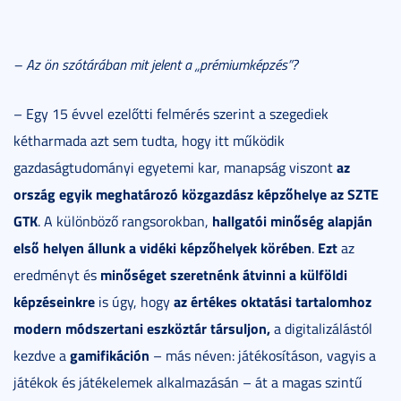
– Az ön szótárában mit jelent a „prémiumképzés”?
– Egy 15 évvel ezelőtti felmérés szerint a szegediek
kétharmada azt sem tudta, hogy itt működik
az
gazdaságtudományi egyetemi kar, manapság viszont
ország egyik meghatározó közgazdász képzőhelye az SZTE
GTK
hallgatói minőség alapján
. A különböző rangsorokban,
első helyen állunk a vidéki képzőhelyek körében
Ezt
.
az
minőséget szeretnénk átvinni a külföldi
eredményt és
képzéseinkre
az értékes oktatási tartalomhoz
is úgy, hogy
modern módszertani eszköztár társuljon,
a digitalizálástól
gamifikáción
kezdve a
– más néven: játékosításon, vagyis a
játékok és játékelemek alkalmazásán – át a magas szintű