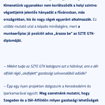
Kimenetünk ugyanakkor nem korlátozódik a helyi szintre:
végzettjeink jelentős hányadát a fővárosban, más
országokban, kis és nagy cégek egyaránt alkalmazzák.
Ez
a
utóbbi mutató utal a képzés minőségére, mert
munkaerőpiac jó pozíciót adva „árazza be” az SZTE GTK-
diplomáját.
– Miként tudja az SZTE GTK ledolgozni azt a hátrányt, ami a dél-
alföldi régió „alulfejlett” gazdasági színvonalából adódik?
– Épp egy ilyen projekten dolgozunk a Kereskedelmi és
Meg szeretnénk mutatni, hogy
Iparkamarával együtt.
Szegeden és a Dél-Alföldön milyen gazdasági lehetőségek