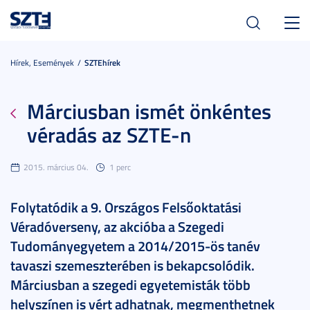
Toggl
navig
Hírek, Események
SZTEhírek
Márciusban ismét önkéntes
véradás az SZTE-n
2015. március 04.
1 perc
Folytatódik a 9. Országos Felsőoktatási
Véradóverseny, az akcióba a Szegedi
Tudományegyetem a 2014/2015-ös tanév
tavaszi szemeszterében is bekapcsolódik.
Márciusban a szegedi egyetemisták több
helyszínen is vért adhatnak, megmenthetnek