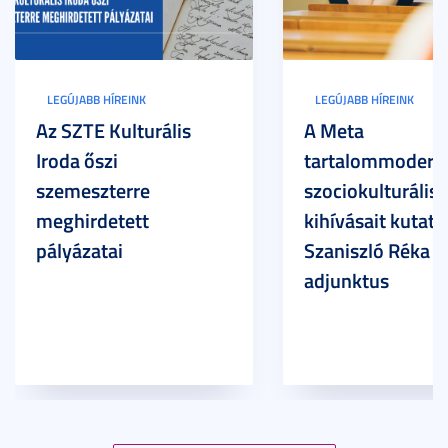
LEGÚJABB HÍREINK
LEGÚJABB HÍREINK
Az SZTE Kulturális
A Meta
Iroda őszi
tartalommoderác
szemeszterre
szociokulturális
meghirdetett
kihívásait kutatja
pályázatai
Szaniszló Réka Br
adjunktus