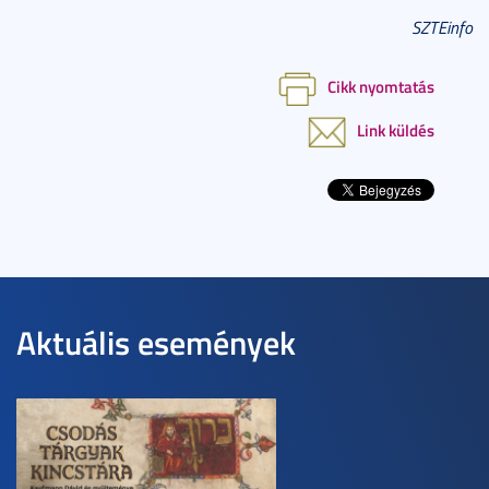
SZTEinfo
Cikk nyomtatás
Link küldés
Aktuális események