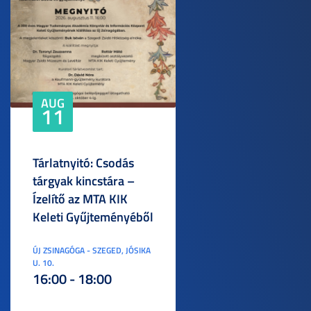
AUG
11
Tárlatnyitó: Csodás
tárgyak kincstára –
Ízelítő az MTA KIK
Keleti Gyűjteményéből
ÚJ ZSINAGÓGA - SZEGED, JÓSIKA
U. 10.
16:00 - 18:00