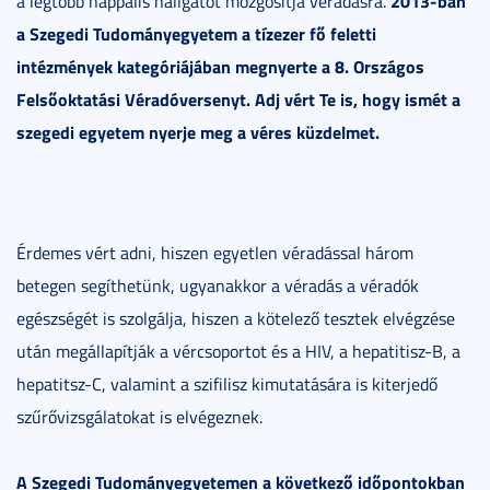
2013-ban
a legtöbb nappalis hallgatót mozgósítja véradásra.
a Szegedi Tudományegyetem a tízezer fő feletti
intézmények kategóriájában megnyerte a 8. Országos
Felsőoktatási Véradóversenyt. Adj vért Te is, hogy ismét a
szegedi egyetem nyerje meg a véres küzdelmet.
Érdemes vért adni, hiszen egyetlen véradással három
betegen segíthetünk, ugyanakkor a véradás a véradók
egészségét is szolgálja, hiszen a kötelező tesztek elvégzése
után megállapítják a vércsoportot és a HIV, a hepatitisz-B, a
hepatitsz-C, valamint a szifilisz kimutatására is kiterjedő
szűrővizsgálatokat is elvégeznek.
A Szegedi Tudományegyetemen a következő időpontokban