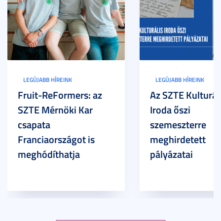
LEGÚJABB HÍREINK
LEGÚJABB HÍREINK
Fruit-ReFormers: az
Az SZTE Kulturál
SZTE Mérnöki Kar
Iroda őszi
csapata
szemeszterre
Franciaországot is
meghirdetett
meghódíthatja
pályázatai