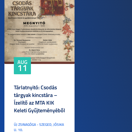
AUG
11
Tárlatnyitó: Csodás
tárgyak kincstára –
Ízelítő az MTA KIK
Keleti Gyűjteményéből
ÚJ ZSINAGÓGA - SZEGED, JÓSIKA
U. 10.