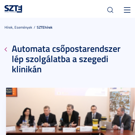
Toggl
navig
Hírek, Események
SZTEhírek
Automata csőpostarendszer
lép szolgálatba a szegedi
klinikán