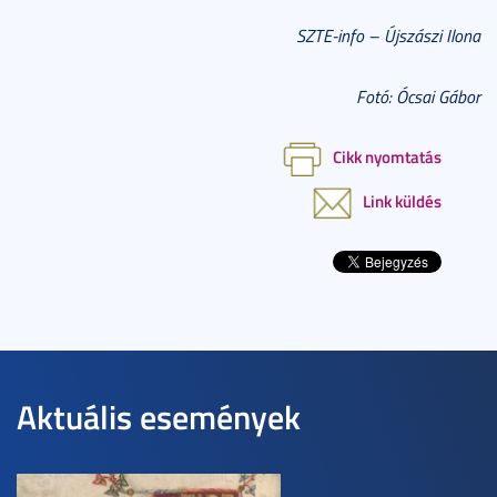
SZTE-info – Újszászi Ilona
Fotó: Ócsai Gábor
Cikk nyomtatás
Link küldés
Aktuális események