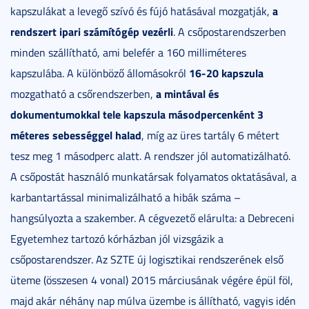
a
kapszulákat a levegő szívó és fújó hatásával mozgatják,
rendszert ipari számítógép vezérli
. A csőpostarendszerben
minden szállítható, ami belefér a 160 milliméteres
16-20 kapszula
kapszulába. A különböző állomásokról
a mintával és
mozgatható a csőrendszerben,
dokumentumokkal tele kapszula másodpercenként 3
méteres sebességgel halad
, míg az üres tartály 6 métert
tesz meg 1 másodperc alatt. A rendszer jól automatizálható.
A csőpostát használó munkatársak folyamatos oktatásával, a
karbantartással minimalizálható a hibák száma –
hangsúlyozta a szakember. A cégvezető elárulta: a Debreceni
Egyetemhez tartozó kórházban jól vizsgázik a
csőpostarendszer. Az SZTE új logisztikai rendszerének első
üteme (összesen 4 vonal) 2015 márciusának végére épül föl,
majd akár néhány nap múlva üzembe is állítható, vagyis idén