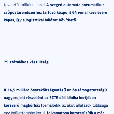
A szeged automata pneumatikus
tavasztól működni kezd.
csőpostarendszerhez tartozó központ 64 vonal kezelésére
képes, így a logisztikai hálózat bővíthető.
75 százalékos készültség
A 14,5 milliárd összeköltségvetésű uniós támogatottságú
nagyprojekt részeként az SZTE déli klinika kertjében
korszerű magkórház formálódik
: az akut ellátások többsége
folyamatosa korszerűsítik a már
egy épülettömbbe kerül,