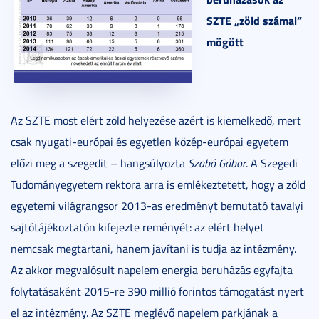
SZTE „zöld számai”
mögött
Az SZTE most elért zöld helyezése azért is kiemelkedő, mert
csak nyugati-európai és egyetlen közép-európai egyetem
előzi meg a szegedit – hangsúlyozta
Szabó Gábor
. A Szegedi
Tudományegyetem rektora arra is emlékeztetett, hogy a zöld
egyetemi világrangsor 2013-as eredményt bemutató tavalyi
sajtótájékoztatón kifejezte reményét: az elért helyet
nemcsak megtartani, hanem javítani is tudja az intézmény.
Az akkor megvalósult napelem energia beruházás egyfajta
folytatásaként 2015-re 390 millió forintos támogatást nyert
el az intézmény. Az SZTE meglévő napelem parkjának a