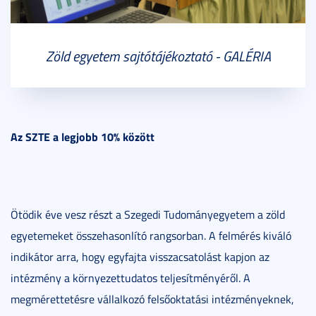
Zöld egyetem sajtótájékoztató - GALÉRIA
Az SZTE a legjobb 10% között
Ötödik éve vesz részt a Szegedi Tudományegyetem a zöld
egyetemeket összehasonlító rangsorban. A felmérés kiváló
indikátor arra, hogy egyfajta visszacsatolást kapjon az
intézmény a környezettudatos teljesítményéről. A
megmérettetésre vállalkozó felsőoktatási intézményeknek,