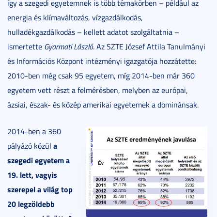
így a szegedi egyetemnek is több témakörben – például az
energia és klímaváltozás, vízgazdálkodás,
hulladékgazdálkodás – kellett adatot szolgáltatnia –
ismertette
Gyarmati László
. Az SZTE József Attila Tanulmányi
és Információs Központ intézményi igazgatója hozzátette:
2010-ben még csak 95 egyetem, míg 2014-ben már 360
egyetem vett részt a felmérésben, melyben az európai,
ázsiai, észak- és közép amerikai egyetemek a dominánsak.
2014-ben a 360
a
pályázó közül
szegedi egyetem a
19. lett, vagyis
szerepel a világ top
20 legzöldebb