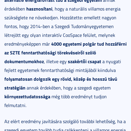
hasznosítani
érdekében
, hogy a naturális villamos energia
szükséglete ne növekedjen. Hozzátette: emellett nagyon
fontos, hogy 2014-ben a Szegedi Tudományegyetemen
létrejött egy olyan interaktív CooSpace felület, melynek
4000 egyetemi polgár tud hozzáférni
eredményeképpen már
az SZTE fenntarthatósági törekvéseiről szóló
dokumentumokhoz
szakértői csapat
, illetve egy
a nyugati
fejlett egyetemek fenntarthatósági mintájából kiindulva
folyamatosan dolgozik egy rövid, közép és hosszú távú
stratégián
annak érdekében, hogy a szegedi egyetem
környezettudatossága
még több eredményt tudjon
felmutatni.
Az elért eredmény javítására szolgáló további lehetőség, ha a
szegedi egyetem tovább tudja csökkenteni a villamos energia