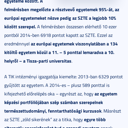
egyeteme között. A
felmérésben megelőzte a résztvevő egyetemek 95%-át, az
európai egyetemeket nézve pedig az SZTE a legjobb 10%
között szerepel.
A felmérésben összesen elérhető 10 ezer
pontból 2014-ben 6918 pontot kapott az SZTE. Ezzel az
az európai egyetemek viszonylatában a 134
eredménnyel
kitöltő egyetem közül a 11. – 5 ponttal lemaradva a 10.
helyről – a Tisza-parti universitas
.
A TIK intézményi igazgatója kiemelte: 2013-ban 6329 pontot
gyűjtött az egyetem. A 2014-es – plusz 589 ponttal is
az egyetem
kifejezhető előrelépés oka – egyrészt az, hogy
képzési portfóliójában szép számban szerepelnek
természettudományi, fenntarthatósági kurzusok
. Másrészt
egyre több
az SZTE „zöld sikerének” az a titka, hogy
alternatív energiaforrást tud a szegedi egyetem
annak