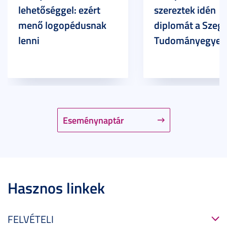
lehetőséggel: ezért
szereztek idén
menő logopédusnak
diplomát a Szege
lenni
Tudományegyet
Eseménynaptár
Hasznos linkek
FELVÉTELI