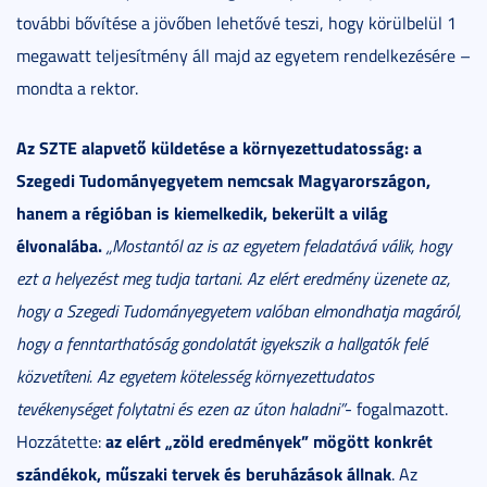
további bővítése a jövőben lehetővé teszi, hogy körülbelül 1
megawatt teljesítmény áll majd az egyetem rendelkezésére –
mondta a rektor.
Az SZTE alapvető küldetése a környezettudatosság:
a
Szegedi Tudományegyetem nemcsak Magyarországon,
hanem a régióban is kiemelkedik, bekerült a világ
élvonalába.
„Mostantól az is az egyetem feladatává válik, hogy
ezt a helyezést meg tudja tartani. Az elért eredmény üzenete az,
hogy a Szegedi Tudományegyetem valóban elmondhatja magáról,
hogy a fenntarthatóság gondolatát igyekszik a hallgatók felé
közvetíteni. Az egyetem kötelesség környezettudatos
tevékenységet folytatni és ezen az úton haladni”
- fogalmazott.
az
elért „zöld eredmények” mögött konkrét
Hozzátette:
szándékok, műszaki tervek és beruházások állnak
. Az