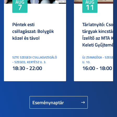
AUG
AUG
7
11
Péntek esti
Tárlatnyitó: Csod
csillagászat: Bolygók
tárgyak kincstára
közel és távol
Ízelítő az MTA KI
Keleti Gyűjtemén
SZTE SZEGEDI CSILLAGVIZSGÁLÓ
ÚJ ZSINAGÓGA - SZEGED,
- SZEGED, KERTÉSZ U. 3.
U. 10.
18:30 - 22:00
16:00 - 18:00
Eseménynaptár