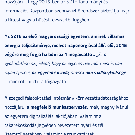
hozzájárul, hogy 2015-ben az SZTE Tanulmányi és
Információs Központban szennyvízhő rendszer biztosítja majd
a fűtést vagy a hűtést, évszaktól függően.
z SZTE az első magyarországi egyetem, aminek villamos
A
energia teljesítménye, melyet napenergiával állít elő, 2015
végére meg fogja haladni az 1 megawattot.
„Ez a
gyakorlatban azt, jelenti, hogy az egyetemnek már most is van
az egyetemi óvoda
nincs villanyköltsége
olyan épülete,
, aminek
.”
– mondott példát a főigazgató.
A szegedi felsőoktatási intézmény környezettudatosságához
a megfelelő munkaszervezés
hozzájárul
, mely megnyilvánul
az egyetem digitalizálási akciójában, valamint a
takarékoskodás jegyében bevezetett nyári és téli
üzemszünetekben, valamint a munkatársak