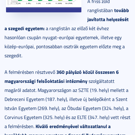
A friss zöld
tovább
ranglistában
javította helyezését
a szegedi egyetem:
a ranglistán az előző két évhez
hasonlóan csupán nyugat-európai egyetemek, illetve egy
közép-európai, pontosabban osztrák egyetem előzte meg a
szegedit.
360 pályázó közül összesen 6
A felmérésben résztvevő
magyarországi felsőoktatási intézmény
szolgáltatott
magáról adatot. Magyarországon az SZTE (19. hely) mellett a
Debreceni Egyetem (187. hely), illetve új belépőként a Szent
István Egyetem (269. hely), az Óbudai Egyetem (324. hely), a
Corvinus Egyetem (325. hely) és az ELTE (347. hely) vett részt
Kiváló eredményével változatlanul a
a felmérésben.