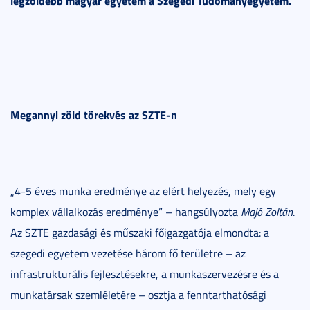
legzöldebb magyar egyetem a Szegedi Tudományegyetem.
Megannyi zöld törekvés az SZTE-n
„4-5 éves munka eredménye az elért helyezés, mely egy
komplex vállalkozás eredménye” – hangsúlyozta
Majó Zoltán
.
Az SZTE gazdasági és műszaki főigazgatója elmondta: a
szegedi egyetem vezetése három fő területre – az
infrastrukturális fejlesztésekre, a munkaszervezésre és a
munkatársak szemléletére – osztja a fenntarthatósági