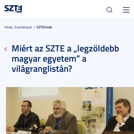
Toggl
navig
Hírek, Események
SZTEhírek
Miért az SZTE a „legzöldebb
magyar egyetem” a
világranglistán?