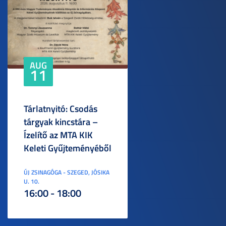
AUG
11
Tárlatnyitó: Csodás
tárgyak kincstára –
Ízelítő az MTA KIK
Keleti Gyűjteményéből
ÚJ ZSINAGÓGA - SZEGED, JÓSIKA
U. 10.
16:00 - 18:00