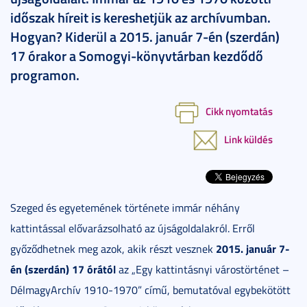
időszak híreit is kereshetjük az archívumban.
Hogyan? Kiderül a 2015. január 7-én (szerdán)
17 órakor a Somogyi-könyvtárban kezdődő
programon.
Cikk nyomtatás
Link küldés
Szeged és egyetemének története immár néhány
kattintással elővarázsolható az újságoldalakról. Erről
2015. január 7-
győződhetnek meg azok, akik részt vesznek
én (szerdán) 17 órától
az „Egy kattintásnyi várostörténet –
DélmagyArchív 1910-1970” című, bemutatóval egybekötött