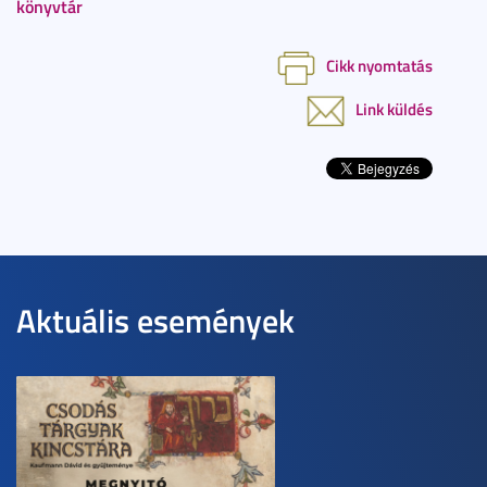
könyvtár
Cikk nyomtatás
Link küldés
Aktuális események