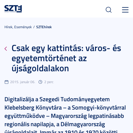
Toggl
navig
Hírek, Események
SZTEhírek
Csak egy kattintás: város- és
egyetemtörténet az
újságoldalakon
2015. január 06.
2 perc
Digitalizálja a Szegedi Tudományegyetem
Klebelsberg Könyvtára – a Somogyi-könyvtárral
együttműködve – Magyarország legpatinásabb
regionális napilapja, a Délmagyarország
újságoldalait. Immár az 1910 és 1970 közötti