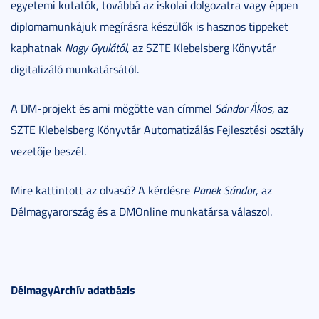
egyetemi kutatók, továbbá az iskolai dolgozatra vagy éppen
diplomamunkájuk megírásra készülők is hasznos tippeket
kaphatnak
Nagy Gyulától
, az SZTE Klebelsberg Könyvtár
digitalizáló munkatársától.
A DM-projekt és ami mögötte van címmel
Sándor Ákos
, az
SZTE Klebelsberg Könyvtár Automatizálás Fejlesztési osztály
vezetője beszél.
Mire kattintott az olvasó? A kérdésre
Panek Sándor
, az
Délmagyarország és a DMOnline munkatársa válaszol.
DélmagyArchív adatbázis