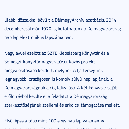
Újabb időszakkal bővült a DélmagyArchív adatbázis: 2014
decemberétől már 1970-ig kutathatunk a Délmagyarország
napilap elektronikus lapszámaiban.
Négy évvel ezelőtt az SZTE Klebelsberg Könyvtár és a
Somogyi-könyvtár nagyszabású, közös projekt
megvalósításába kezdett, melynek célja térségünk
legnagyobb, országosan is komoly súlyú napilapjának, a
Délmagyarországnak a digitalizálása. A két könyvtár saját
erőforrásból kezdte el a feladatot a Délmagyarország
szerkesztőségének szellemi és erkölcsi támogatása mellett.
Első lépés a több mint 100 éves napilap valamennyi