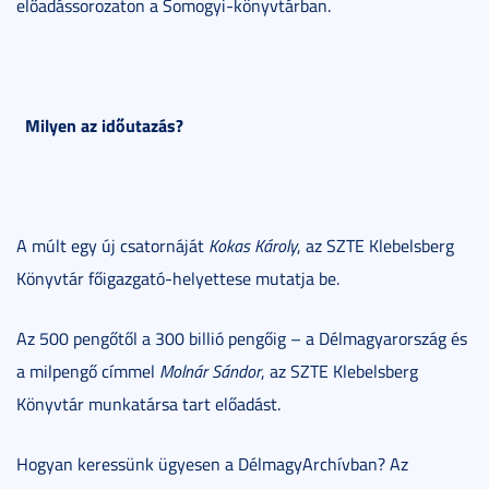
előadássorozaton a Somogyi-könyvtárban.
Milyen az időutazás?
A múlt egy új csatornáját
Kokas Károly
, az SZTE Klebelsberg
Könyvtár főigazgató-helyettese mutatja be.
Az 500 pengőtől a 300 billió pengőig – a Délmagyarország és
a milpengő címmel
Molnár Sándor
, az SZTE Klebelsberg
Könyvtár munkatársa tart előadást.
Hogyan keressünk ügyesen a DélmagyArchívban? Az