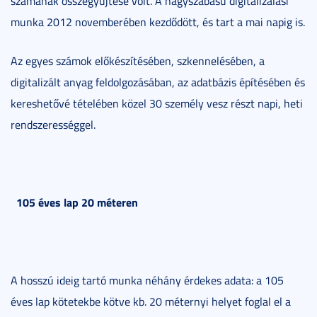
számának összegyűjtése volt. A nagyszabású digitalizálási
munka 2012 novemberében kezdődött, és tart a mai napig is.
Az egyes számok előkészítésében, szkennelésében, a
digitalizált anyag feldolgozásában, az adatbázis építésében és
kereshetővé tételében közel 30 személy vesz részt napi, heti
rendszerességgel.
105 éves lap 20 méteren
A hosszú ideig tartó munka néhány érdekes adata: a 105
éves lap kötetekbe kötve kb. 20 méternyi helyet foglal el a