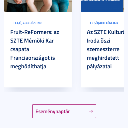
LEGÚJABB HÍREINK
LEGÚJABB HÍREINK
Fruit-ReFormers: az
Az SZTE Kulturál
SZTE Mérnöki Kar
Iroda őszi
csapata
szemeszterre
Franciaországot is
meghirdetett
meghódíthatja
pályázatai
Eseménynaptár