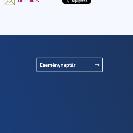
Link küldés
Eseménynaptár