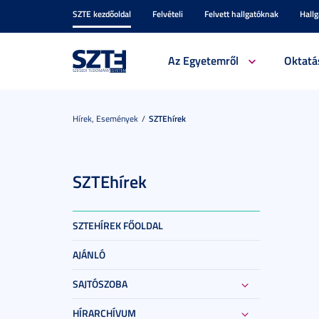
SZTE kezdőoldal
Felvételi
Felvett hallgatóknak
Hall
Az Egyetemről
Oktatá
Hírek, Események
SZTEhírek
SZTEhírek
SZTEHÍREK FŐOLDAL
AJÁNLÓ
SAJTÓSZOBA
HÍRARCHÍVUM