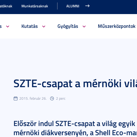
gatóknak
Munkatársaknak
ALUMNI
s
Kutatás
Gyógyítás
Műszerközpontok
SZTE-csapat a mérnöki vi
2015. február 26.
2 perc
Először indul SZTE-csapat a világ egyik
mérnöki diákversenyén, a Shell Eco-ma