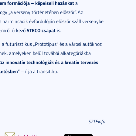
m formációja – képviseli hazánkat
a
gy „a verseny történetében először”. Az
 harmincadik évfordulóján először száll versenybe
STECO csapat
temről érkező
is.
a futurisztikus „Prototípus” és a városi autókhoz
nek, amelyeken belül további alkategóriákba
 Az innovatív technológiák és a kreatív tervezés
tetésben
” – írja a transit.hu.
SZTEinfo