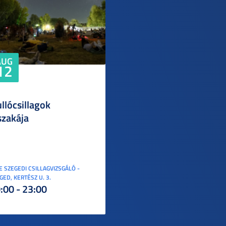
AUG
12
llócsillagok
szakája
E SZEGEDI CSILLAGVIZSGÁLÓ -
GED, KERTÉSZ U. 3.
:00 - 23:00