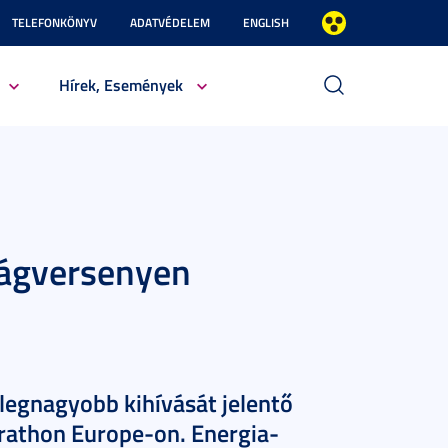
TELEFONKÖNYV
ADATVÉDELEM
ENGLISH
Hírek, Események
lágversenyen
 legnagyobb kihívását jelentő
rathon Europe-on. Energia-