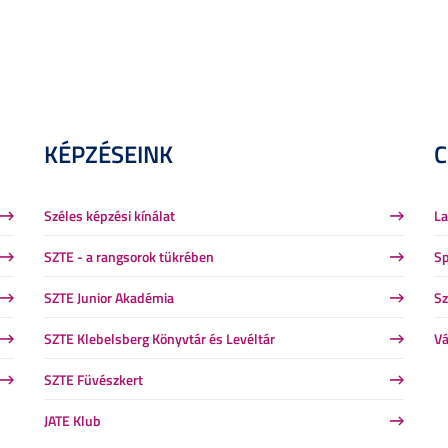
KÉPZÉSEINK
Széles képzési kínálat
La
SZTE - a rangsorok tükrében
Sp
SZTE Junior Akadémia
Sz
SZTE Klebelsberg Könyvtár és Levéltár
Vá
SZTE Füvészkert
JATE Klub