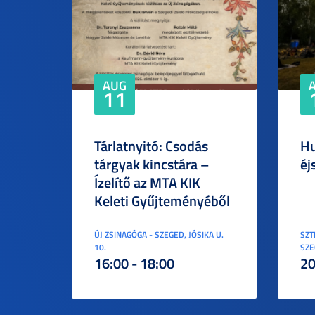
AUG
11
Tárlatnyitó: Csodás
Hu
tárgyak kincstára –
éj
Ízelítő az MTA KIK
Keleti Gyűjteményéből
ÚJ ZSINAGÓGA - SZEGED, JÓSIKA U.
SZT
10.
SZE
16:00 - 18:00
20