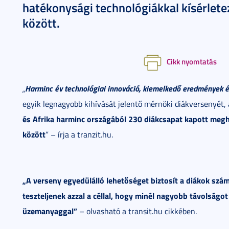
hatékonysági technológiákkal kísérlet
között.
Cikk nyomtatás
Harminc év technológiai innováció, kiemelkedő eredmények 
„
egyik legnagyobb kihívását jelentő mérnöki diákversenyét,
és Afrika harminc országából 230 diákcsapat kapott meg
között
” – írja a tranzit.hu.
„A verseny egyedülálló lehetőséget biztosít a diákok szám
teszteljenek azzal a céllal, hogy minél nagyobb távolságo
üzemanyaggal”
– olvasható a transit.hu cikkében.