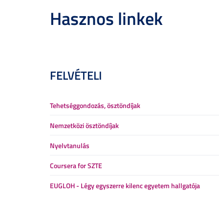
Hasznos linkek
FELVÉTELI
Tehetséggondozás, ösztöndíjak
Nemzetközi ösztöndíjak
Nyelvtanulás
Coursera for SZTE
EUGLOH - Légy egyszerre kilenc egyetem hallgatója