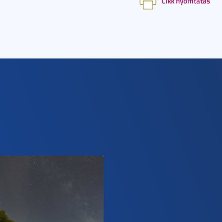
Cikk nyomtatás