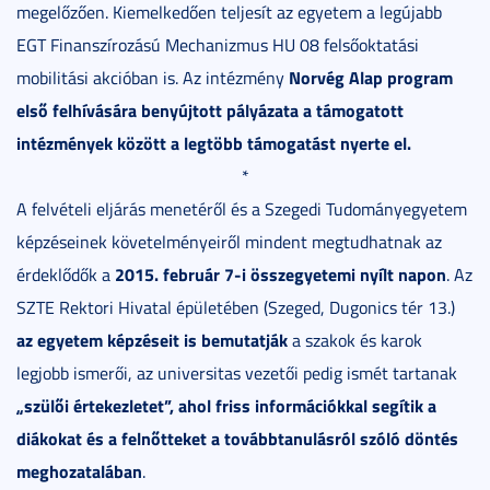
megelőzően. Kiemelkedően teljesít az egyetem a legújabb
EGT Finanszírozású Mechanizmus HU 08 felsőoktatási
Norvég Alap program
mobilitási akcióban is. Az intézmény
első felhívására benyújtott pályázata a támogatott
intézmények között a legtöbb támogatást nyerte el.
*
A felvételi eljárás menetéről és a Szegedi Tudományegyetem
képzéseinek követelményeiről mindent megtudhatnak az
2015. február 7-i
összegyetemi nyílt napon
érdeklődők a
. Az
SZTE Rektori Hivatal épületében (Szeged, Dugonics tér 13.)
az egyetem képzéseit is bemutatják
a szakok és karok
legjobb ismerői, az universitas vezetői pedig ismét tartanak
„szülői értekezletet”, ahol friss információkkal segítik a
diákokat és a felnőtteket a továbbtanulásról szóló döntés
meghozatalában
.