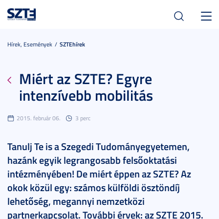
Toggl
navig
Hírek, Események
SZTEhírek
Miért az SZTE? Egyre
intenzívebb mobilitás
2015. február 06.
3 perc
Tanulj Te is a Szegedi Tudományegyetemen,
hazánk egyik legrangosabb felsőoktatási
intézményében! De miért éppen az SZTE? Az
okok közül egy: számos külföldi ösztöndíj
lehetőség, megannyi nemzetközi
partnerkapcsolat. További érvek: az SZTE 2015.