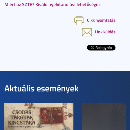
Miért az SZTE? Kiváló nyelvtanulási lehetőségek
Cikk nyomtatás
Link küldés
Aktuális események