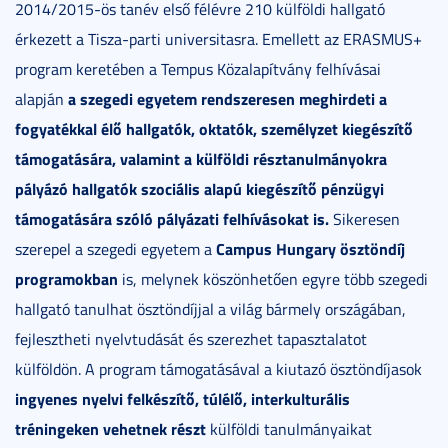
2014/2015-ös tanév első félévre 210 külföldi hallgató
érkezett a Tisza-parti universitasra. Emellett az ERASMUS+
program keretében a Tempus Közalapítvány felhívásai
a szegedi egyetem rendszeresen meghirdeti a
alapján
fogyatékkal élő hallgatók, oktatók, személyzet kiegészítő
támogatására, valamint a külföldi résztanulmányokra
pályázó hallgatók szociális alapú kiegészítő pénzügyi
támogatására szóló pályázati felhívásokat is.
Sikeresen
Campus Hungary ösztöndíj
szerepel a szegedi egyetem a
programokban
is, melynek köszönhetően egyre több szegedi
hallgató tanulhat ösztöndíjjal a világ bármely országában,
fejlesztheti nyelvtudását és szerezhet tapasztalatot
külföldön. A program támogatásával a kiutazó ösztöndíjasok
ingyenes nyelvi felkészítő, túlélő, interkulturális
tréningeken vehetnek részt
külföldi tanulmányaikat