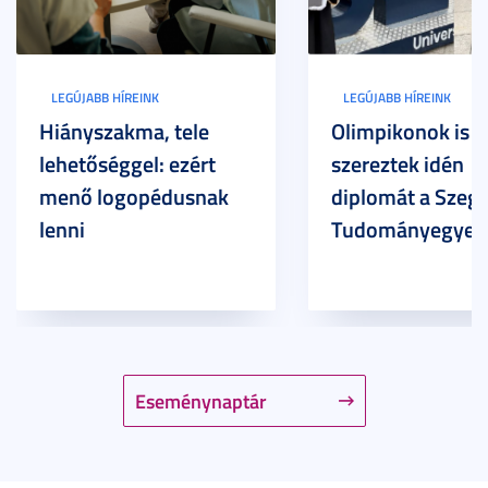
LEGÚJABB HÍREINK
LEGÚJABB HÍREINK
Hiányszakma, tele
Olimpikonok is
lehetőséggel: ezért
szereztek idén
menő logopédusnak
diplomát a Szege
lenni
Tudományegyet
Eseménynaptár