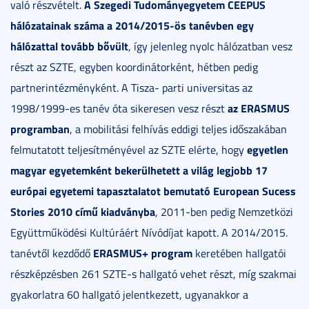
A Szegedi Tudományegyetem CEEPUS
való részvételt.
hálózatainak száma a 2014/2015-ös tanévben egy
hálózattal tovább bővült
, így jelenleg nyolc hálózatban vesz
részt az SZTE, egyben koordinátorként, hétben pedig
partnerintézményként. A Tisza- parti universitas az
az ERASMUS
1998/1999-es tanév óta sikeresen vesz részt
programban
, a mobilitási felhívás eddigi teljes időszakában
egyetlen
felmutatott teljesítményével az SZTE elérte, hogy
magyar egyetemként bekerülhetett a világ legjobb 17
európai egyetemi tapasztalatot bemutató European Sucess
Stories 2010 című kiadványba
, 2011-ben pedig Nemzetközi
Együttműködési Kultúráért Nívódíjat kapott. A 2014/2015.
ERASMUS+ program
tanévtől kezdődő
keretében hallgatói
részképzésben 261 SZTE-s hallgató vehet részt, míg szakmai
gyakorlatra 60 hallgató jelentkezett, ugyanakkor a