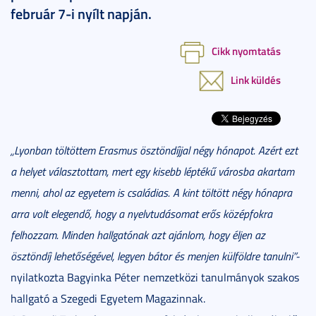
február 7-i nyílt napján.
Cikk nyomtatás
Link küldés
„Lyonban töltöttem Erasmus ösztöndíjjal négy hónapot. Azért ezt
a helyet választottam, mert egy kisebb léptékű városba akartam
menni, ahol az egyetem is családias. A kint töltött négy hónapra
arra volt elegendő, hogy a nyelvtudásomat erős középfokra
felhozzam. Minden hallgatónak azt ajánlom, hogy éljen az
ösztöndíj lehetőségével, legyen bátor és menjen külföldre tanulni”-
nyilatkozta Bagyinka Péter nemzetközi tanulmányok szakos
hallgató a Szegedi Egyetem Magazinnak.