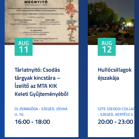
AUG
AUG
11
12
Tárlatnyitó: Csodás
Hullócsillagok
tárgyak kincstára –
éjszakája
Ízelítő az MTA KIK
Keleti Gyűjteményéből
ÚJ ZSINAGÓGA - SZEGED, JÓSIKA
SZTE SZEGEDI CSILLAGV
U. 10.
- SZEGED, KERTÉSZ U. 3.
16:00 - 18:00
20:00 - 23:00