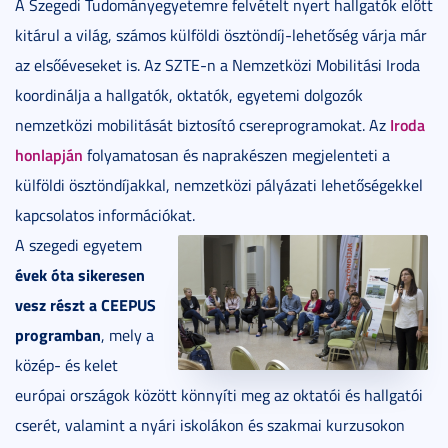
A Szegedi Tudományegyetemre felvételt nyert hallgatók előtt
kitárul a világ, számos külföldi ösztöndíj-lehetőség várja már
az elsőéveseket is. Az SZTE-n a Nemzetközi Mobilitási Iroda
koordinálja a hallgatók, oktatók, egyetemi dolgozók
Iroda
nemzetközi mobilitását biztosító csereprogramokat. Az
honlapján
folyamatosan és naprakészen megjelenteti a
külföldi ösztöndíjakkal, nemzetközi pályázati lehetőségekkel
kapcsolatos információkat.
A szegedi egyetem
évek óta sikeresen
vesz részt a CEEPUS
programban
, mely a
közép- és kelet
európai országok között könnyíti meg az oktatói és hallgatói
cserét, valamint a nyári iskolákon és szakmai kurzusokon