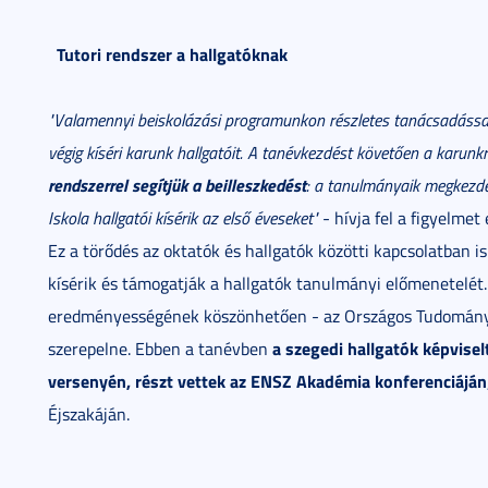
Tutori rendszer a hallgatóknak
"
Valamennyi beiskolázási programunkon részletes tanácsadással 
végig kíséri karunk hallgatóit. A tanévkezdést követően a karun
rendszerrel segítjük a beilleszkedést
: a tanulmányaik megkezdé
Iskola hallgatói kísérik az első éveseket"
- hívja fel a figyelmet
Ez a törődés az oktatók és hallgatók közötti kapcsolatban i
kísérik és támogatják a hallgatók tanulmányi előmenetelét.
eredményességének köszönhetően - az Országos Tudományo
a szegedi hallgatók képvise
szerepelne. Ebben a tanévben
versenyén, részt vettek az ENSZ Akadémia konferenciáján
Éjszakáján.