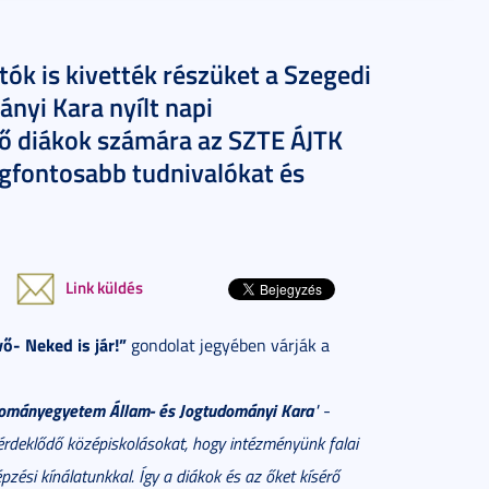
ók is kivették részüket a Szegedi
yi Kara nyílt napi
ző diákok számára az SZTE ÁJTK
legfontosabb tudnivalókat és
Link küldés
v
ő- Neked is jár!”
gondolat jegyében várják a
dományegyetem Állam- és Jogtudományi Kara
"
-
 érdeklődő középiskolásokat, hogy intézményünk falai
ési kínálatunkkal. Így a diákok és az őket kísérő