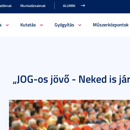
gatóknak
Munkatársaknak
ALUMNI
s
Kutatás
Gyógyítás
Műszerközpontok
„JOG-os jövő - Neked is jár