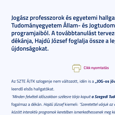
Jogász professzorok és egyetemi hallgat
Tudományegyetem Állam- és Jogtudomán
programjaiból. A továbbtanulást terve
dékánja, Hajdú József foglalja össze a 
újdonságokat.
Cikk nyomtatás
„JOG-os jö
Az SZTE ÁJTK szlogenje nem változott, idén is a
leendő elsős hallgatókat.
a Szegedi Tu
"M
inden felvételi id
őszakban szélesre tárja kapuit
fogalmaz a dékán.
Hajdú József
kiemeli:
"Szeretettel várjuk az
között interaktív programok keretében ismerkedhessenek meg képz