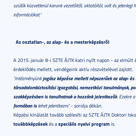
szülők közvetlenül karunk vezetőitől, oktatóitól, volt és jelenleg
információkat."
Az osztatlan-, az alap- és a mesterképzésről
A 2015. január 8-i SZTE ÁJTK katri nyílt napon - az elmúl
érdeklődés mellett, vendégeink aktív részvételével zajlott.
jogász képzése mellett népszer
űek az alap- é
"
Intézményünk
társadalombiztosítási igazgatási, nemzetközi tanulmányok, poli
szakképzésben is tanulhatnak a hozzánk jelentkezők
. Ezekre 
formában is
lehet jelentkezni"
- sorolja dékán.
Képzési kínálatát tovább szélesíti az SZTE ÁJTK Doktori Is
továbbképzések
speciális nyelvi program
és a
is.