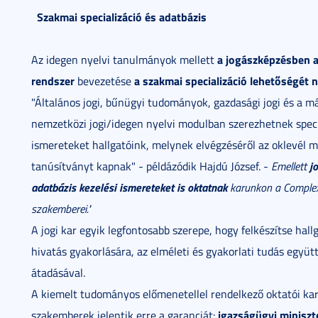
Szakmai specializáció és adatbázis
a jogászképzésben 
Az idegen nyelvi tanulmányok mellett
rendszer
a szakmai specializáció lehet
őségét n
bevezetése
"Általános jogi, bűnügyi tudományok, gazdasági jogi és a má
nemzetközi jogi/idegen nyelvi modulban szerezhetnek speci
ismereteket hallgatóink, melynek elvégzéséről az oklevél m
jo
tanúsítványt kapnak" - példázódik Hajdú József. -
Emellett
adatbázis kezelési ismereteket is oktatnak
karunkon a Comple
szakemberei."
A jogi kar egyik legfontosabb szerepe, hogy felkészítse hallg
hivatás gyakorlására, az elméleti és gyakorlati tudás együt
átadásával.
A kiemelt tudományos előmenetellel rendelkező oktatói kar
igazságügyi miniszte
szakemberek jelentik erre a garanciát: