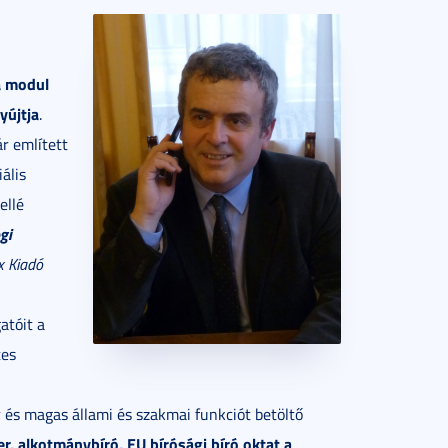
a modul
yújtja
.
r említett
ális
ellé
gi
x Kiadó
atóit a
tes
 és magas állami és szakmai funkciót betöltő
r, alkotmánybíró, EU bírósági bíró oktat a