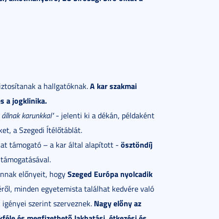
A kar szakmai
iztosítanak a hallgatóknak.
 a jogklinika.
állnak karunkkal"
- jelenti ki a dékán, példaként
t, a Szegedi Ítélőtáblát.
ösztöndíj
t támogató – a kar által alapított -
 támogatásával.
Szeged Európa nyolcadik
annak előnyeit, hogy
téről, minden egyetemista találhat kedvére való
Nagy előny az
k igényei szerint szerveznek.
féle és megfizethető lakhatási, étkezési és