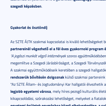
szegedi képzésben
.
Gyakorlat és ösztöndíj
Az SZTE ÁJTK szakmai kapcsolatai is kiváló lehetőségeket b
partnereinél végezhető el a fél éves gyakornoki program és
"A jogászi munkát végző intézmények szoros együttműködésben 
megemlítve a Szegedi Járásbíróságot, a Szegedi Törvényszéke
A szakmai együttműködéseik keretében a szegedi hallgatóka
rendszerük bővítésén dolgoznak
külső szakmai partereink
"Az SZTE Állam- és Jogtudományi Kar hallgatói élvezhetik 
legjobb egyetemi városa
, mely híres pezsgő kulturális éle
kikapcsolódási, szórakozási lehetőséget, melyeket a fiatalo
egyetemi épületek egymáshoz közeli elhelyezkedése, a sok