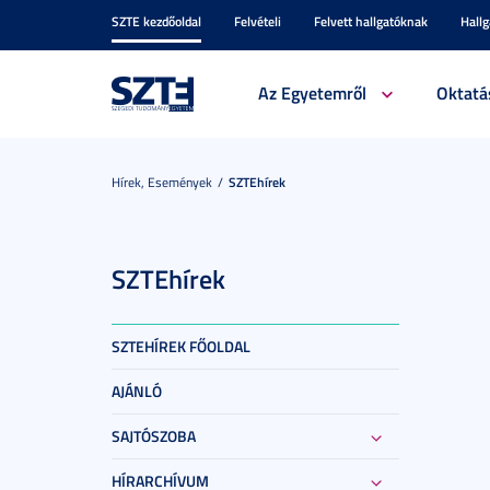
SZTE kezdőoldal
Felvételi
Felvett hallgatóknak
Hall
Az Egyetemről
Oktatá
Hírek, Események
SZTEhírek
SZTEhírek
SZTEHÍREK FŐOLDAL
AJÁNLÓ
SAJTÓSZOBA
HÍRARCHÍVUM