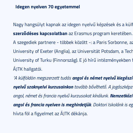
Idegen nyelven 70 egyetemmel
Nagy hangsúlyt kapnak az idegen nyelvű képzések és a külf
szerződéses kapcsolatban
az Erasmus program keretében.
A szegediek partnere - többek között -: a Paris Sorbonne, az
University of Exeter (Anglia), az Universität Potsdam, a Te
University of Turku (Finnország). E jó hírű intézményekben 
ÁJTK hallgatói.
angol és német nyelvű kiegészí
"A külföldön megszerzett tudás
nyelvű szaknyelvi kurzusainkon
tovább bővíthető. A jogászkép
Nemzetközi
angol, német és francia nyelvű kurzusokat kínálunk.
angol és francia nyelven is meghirdetjük
. Doktori Iskolánk is 
hívta föl a figyelmet az ÁJTK dékánja.