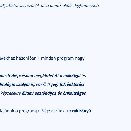
i hallgatóitól szerezhetik be a döntésükhöz legfontosabb
t évekhez hasonlóan - minden program nagy
s mesterképzésben meghirdetett munkaügyi és
tológia szakjai is,
jogi felsőoktatási
emellett
állami ösztöndíjas és önköltséges
a képzésekre
szakirányú
kolájának a programja. Népszerűek a