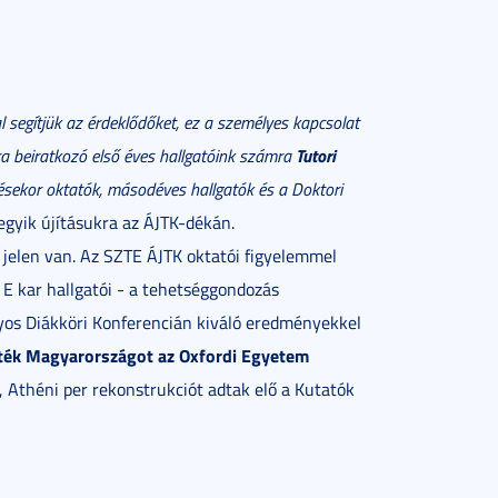
segítjük az érdekl
ődőket, ez a személyes kapcsolat
Tutori
kra beiratkozó első éves hallgatóink számra
sekor oktatók, másodéves hallgatók és a Doktori
 egyik újításukra az ÁJTK-dékán.
s jelen van. Az SZTE ÁJTK oktatói figyelemmel
 E kar hallgatói - a tehetséggondozás
s Diákköri Konferencián kiváló eredményekkel
lték Magyarországot az Oxfordi Egyetem
, Athéni per rekonstrukciót adtak elő a Kutatók