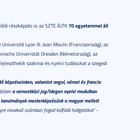
70 egyetemmel áll
öldi részképzés is: az SZTE ÁJTK
 Université Lyon III. Jean Moulin (Franciaország), az
chnische Univeristät Dresden (Németország), az
fejleszthetik szakmai és nyelvi tudásukat a szegedi
tő képzéseinken, valamint angol, német és francia
a nemzetközi jog/idegen nyelvi modulban
zésben
 tanulmányok mesterképzésünk a magyar mellett
egyre növekvő számban fogad külföldi hallgatókat"
-