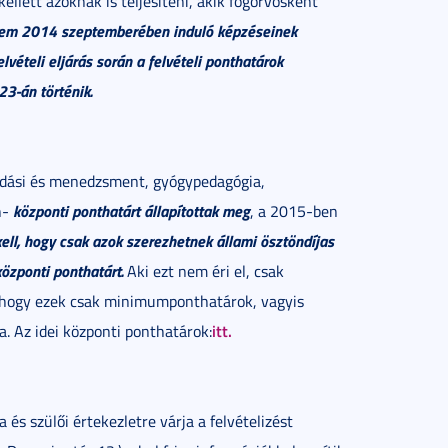
ellett azoknak is teljesíteni, akik fogorvosként
em 2014 szeptemberében induló képzéseinek
lvételi eljárás során a felvételi ponthatárok
3-án történik.
kodási és menedzsment, gyógypedagógia,
központi ponthatárt állapítottak meg
n-
, a 2015-ben
kell, hogy csak azok szerezhetnek állami ösztöndíjas
özponti ponthatárt.
Aki ezt nem éri el, csak
 hogy ezek csak minimumponthatárok, vagyis
itt.
 Az idei központi ponthatárok:
s szülői értekezletre várja a felvételizést