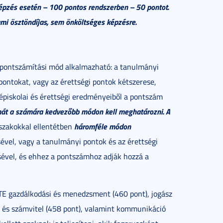
épzés esetén – 100 pontos rendszerben – 50 pontot.
mi ösztöndíjas, sem önköltséges képzésre.
t pontszámítási mód alkalmazható: a tanulmányi
pontokat, vagy az érettségi pontok kétszerese,
épiskolai és érettségi eredményeiből a pontszám
mát a számára kedvezőbb módon kell meghatározni.
A
háromféle módon
 szakokkal ellentétben
vel, vagy a tanulmányi pontok és az érettségi
sével, és ehhez a pontszámhoz adják hozzá a
E gazdálkodási és menedzsment (460 pont), jogász
 és számvitel (458 pont), valamint kommunikáció