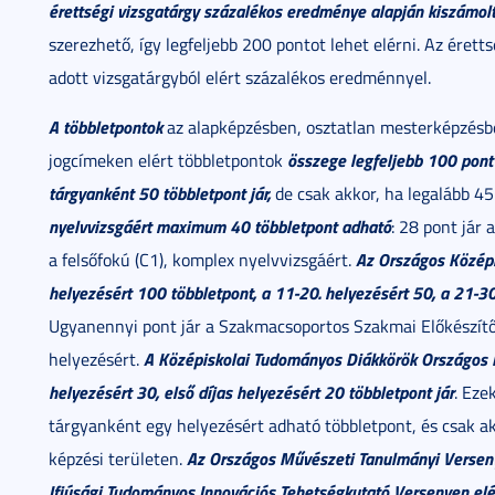
érettségi vizsgatárgy százalékos eredménye alapján kiszámol
szerezhető, így legfeljebb 200 pontot lehet elérni. Az éret
adott vizsgatárgyból elért százalékos eredménnyel.
A többletpontok
az alapképzésben, osztatlan mesterképzésb
összege legfeljebb 100 pont 
jogcímeken elért többletpontok
tárgyanként 50 többletpont jár,
de csak akkor, ha legalább 45
nyelvvizsgáért maximum 40 többletpont adható
: 28 pont jár
Az
Országos Középi
a felsőfokú (C1), komplex nyelvvizsgáért.
helyezésért 100 többletpont, a 11-20. helyezésért 50, a 21-30
Ugyanennyi pont jár a Szakmacsoportos Szakmai Előkészítő
A Középiskolai Tudományos Diákkörök Országos K
helyezésért.
helyezésért 30, első díjas helyezésért 20 többletpont jár
. Eze
tárgyanként egy helyezésért adható többletpont, és csak ak
Az Országos Művészeti Tanulmányi Versenye
képzési területen.
Ifjúsági Tudományos Innovációs Tehetségkutató Versenyen elér