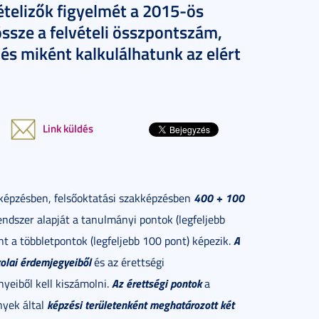
vételizők figyelmét a 2015-ös
 össze a felvételi összpontszám,
és miként kalkulálhatunk az elért
Link küldés
400 + 100
képzésben, felsőoktatási szakképzésben
ndszer alapját a tanulmányi pontok (legfeljebb
A
nt a többletpontok (legfeljebb 100 pont) képezik.
olai érdemjegyeiből
és az érettségi
Az érettségi pontok
yeiből kell kiszámolni.
a
képzési területenként meghatározott két
nyek által