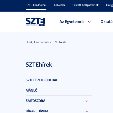
SZTE kezdőoldal
Felvételi
Felvett hallgatóknak
Hall
Az Egyetemről
Oktatá
Hírek, Események
SZTEhírek
SZTEhírek
SZTEHÍREK FŐOLDAL
AJÁNLÓ
SAJTÓSZOBA
HÍRARCHÍVUM