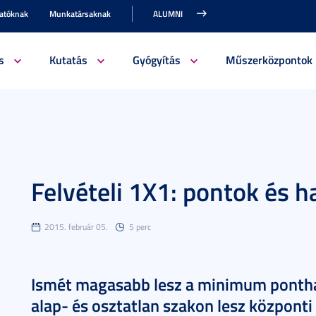
gatóknak
Munkatársaknak
ALUMNI
s
Kutatás
Gyógyítás
Műszerközpontok
Felvételi 1X1: pontok és h
2015. február 05.
5 perc
Ismét magasabb lesz a minimum ponthat
alap- és osztatlan szakon lesz központi