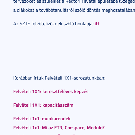
tervezőket és szüleiket a Rektori Hivatal épületébe (Szeged,
a diákokat a továbbtanulásról szóló döntés meghozatalában
itt.
Az SZTE felvételizőknek szóló honlapja:
Korábban írtuk Felvételi 1X1-sorozatunkban:
Felvételi 1X1: keresztféléves képzés
Felvételi 1X1: kapacitásszám
Felvételi 1x1: munkarendek
Felvételi 1x1: Mi az ETR, Coospace, Modulo?