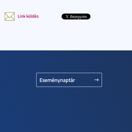
Link küldés
Eseménynaptár