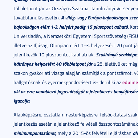
többletpont jár az Országos Szakmai Tanulmányi Versenyen
A világ- vagy Európa-bajnokságon szer
továbbtanulás esetén.
bajnokságon elért 1-3. helyért pedig 15 pluszpont adható.
Koro
Universiadén, a Nemzetközi Egyetemi Sportszövetség (FISU)
illetve az Ifjúsági Olimpián elért 1-3. helyezésért 20 pont 
Szakirányú szakképes
jelentkezők 10 pluszpontot kaphatnak.
hátrányos helyzetért 40 többletpont jár
a 25. életévüket még 
szakon gyakorlati vizsga alapján számítják a pontszámot. 40
eduline
hallgatóknak és gyermekgondozásért is- derül ki az
aki az erre vonatkozó jogosultságát a jelentkezés benyújtásáv
igazolja.
Alapképzésre, osztatlan mesterképzésre, felsőoktatási sza
jelentkezés esetén a jelentkező felvételi összpontszámának
minimumpontszámot,
al
mely a 2015-ös felvételi eljárásban