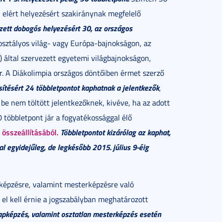
 elért helyezésért szakiránynak megfelelő
zett dobogós helyezésért 30, az országos
sztályos világ- vagy Európa-bajnokságon, az
 által szervezett egyetemi világbajnokságon,
jár. A Diákolimpia országos döntőiben érmet szerző
ítésért 24 többletpontot kaphatnak a jelentkezők
,
be nem töltött jelentkezőknek, kivéve, ha az adott
 többletpont jár a fogyatékossággal élő
 összeállításából.
Többletpontot kizárólag az kaphat,
al egyidejűleg, de legkésőbb 2015. július 9-éig
kképzésre, valamint mesterképzésre való
 el kell érnie a jogszabályban meghatározott
apképzés, valamint osztatlan mesterképzés esetén