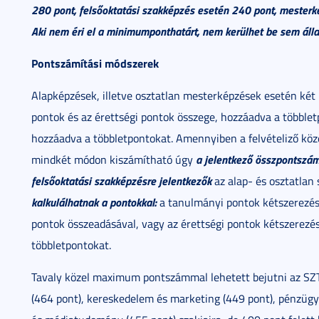
280 pont, felsőoktatási szakképzés esetén 240 pont, mesterk
Aki nem éri el a minimumponthatárt, nem kerülhet be sem álla
Pontszámítási módszerek
Alapképzések, illetve osztatlan mesterképzések esetén ké
pontok és az érettségi pontok összege, hozzáadva a többlet
hozzáadva a többletpontokat. Amennyiben a felvételiző köz
a jelentkező összpontszá
mindkét módon kiszámítható úgy
felsőoktatási szakképzésre jelentkezők
az alap- és osztatlan
kalkulálhatnak a pontokkal:
a tanulmányi pontok kétszerezésé
pontok összeadásával, vagy az érettségi pontok kétszerezé
többletpontokat.
Tavaly közel maximum pontszámmal lehetett bejutni az SZT
(464 pont), kereskedelem és marketing (449 pont), pénzügy