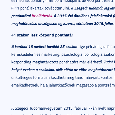
és médiatudomány (455 pont) szakjaira, de 400 pont felett k
A Szegedi Tudományegyet
(411 pont) akartak továbbtanulni.
ponthatárai
itt elérhetők.
A 2015. évi általános felsőoktatási fe
meghatározása országosan egyszerre, várhatóan 2015. július 2
41 szakon lesz központi ponthatár
A korábbi 16 mellett további 25 szakon
- így például gazdál
kereskedelem és marketing, pszichológia, politológia szako
Tudni 
központilag meghatározott ponthatárt már elérhető.
helyet ezeken a szakokon, akik elérik az előre meghatározott k
önköltséges formában kezdheti meg tanulmányait. Fontos,
emelkedhetnek, ha a jelentkezőknek magasabb a pontszáma.
A Szegedi Tudományegyetem 2015. február 7-án nyílt napra é