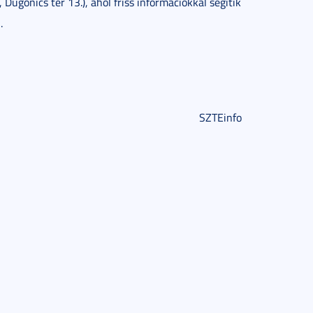
 Dugonics tér 13.), ahol friss információkkal segítik
.
SZTEinfo