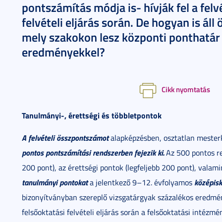
pontszámítás módja is- hívják fel a fel
felvételi eljárás során. De hogyan is áll
mely szakokon lesz központi ponthatár 
eredményekkel?
Cikk nyomtatás
Tanulmányi-, érettségi és többletpontok
A felvételi összpontszámot
alapképzésben, osztatlan mester
pontos pontszámítási rendszerben fejezik ki.
Az 500 pontos re
200 pont), az érettségi pontok (legfeljebb 200 pont), valami
tanulmányi pontokat
középisk
a jelentkező 9–12. évfolyamos
bizonyítványban szereplő vizsgatárgyak százalékos eredmén
felsőoktatási felvételi eljárás során a felsőoktatási intézmé