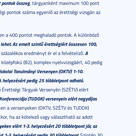
t pontok összeg
, tárgyanként maximum 100 pont
tségi pontok száma egyenlő az érettségi vizsgán az
en a 400 pontot meghaladó pontok. A különböző
lehet.
Az emelt szintű érettségiért összesen 100,
A
 százalékos eredményt ér el a felvételiző.
 a középfokú (B2), komplex nyelvvizsgáért, 40 pedig
skolai Tanulmányi Versenyen (OKTV) 1-10.
. helyezésért pedig 25 többletpont adható.
 Érettségi Tárgyak Versenyén (SZÉTV) elért
onferenciája (TUDOK) versenyein elért nagydíjas
ken a versenyeken (OKTV, SZÉTV és TUDOK)
kor, ha az kötelező vagy választható az adott
ken elért 1-3. helyezésért 20 többletpont jár, az
t 1-3. helyezésért pedig 30 többletpont.
Szintén 30