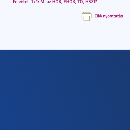
Felvételi 1x1: Mi az HÖK, EHÖK, TO, HSZI?
Cikk nyomtatás