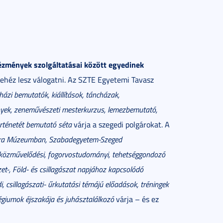
tézmények szolgáltatásai között egyedinek
nehéz lesz válogatni. Az SZTE Egyetemi Tavasz
nházi bemutatók, kiállítások, táncházak,
yek, zeneművészeti mesterkurzus, lemezbemutató,
örténetét bemutató séta
várja a szegedi polgárokat. A
Móra Múzeumban, Szabadegyetem-Szeged
, közművelődési, fogorvostudományi, tehetséggondozó
et-, Föld- és csillagászat napjához kapcsolódó
, csillagászati- űrkutatási témájú előadások, tréningek
égiumok éjszakája és juhásztalálkozó
várja – és ez