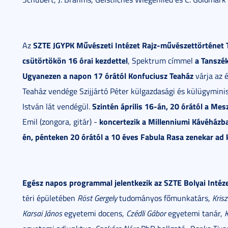
SZTE JGYPK Művészeti Intézet Rajz-művészettörténet Ta
Az
csütörtökön 16 órai kezdettel
a Tanszék
, Spektrum címmel
Ugyanezen a napon 17 órától Konfuciusz Teaház
várja az 
Teaház vendége Szijjártó Péter külgazdasági és külügyminisz
Szintén április 16-án, 20 órától a Mes
István lát vendégül.
koncertezik a Millenniumi Kávéházba
Emil (zongora, gitár) -
én, pénteken 20 órától a 10 éves Fabula Rasa zenekar ad 
Egész napos programmal jelentkezik az SZTE Bolyai Intéze
téri épületében
Röst Gergely
tudományos főmunkatárs,
Krisz
Karsai János
egyetemi docens,
Czédli Gábor
egyetemi tanár,
K