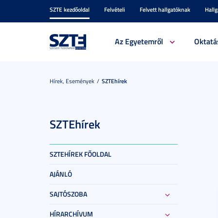
SZTE kezdőoldal
Felvételi
Felvett hallgatóknak
Hall
Az Egyetemről
Oktatá
Hírek, Események
SZTEhírek
SZTEhírek
SZTEHÍREK FŐOLDAL
AJÁNLÓ
SAJTÓSZOBA
HÍRARCHÍVUM