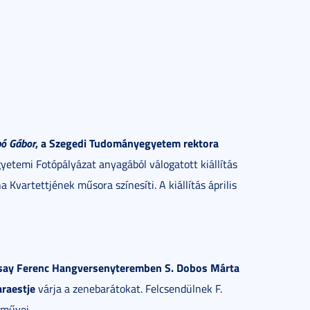
ó Gábor
, a Szegedi Tudományegyetem rektora
Egyetemi Fotópályázat anyagából válogatott kiállítás
vartettjének műsora színesíti. A kiállítás április
ricsay Ferenc Hangversenyteremben S. Dobos Márta
raestje
várja a zenebarátokat. Felcsendülnek F.
 művei.