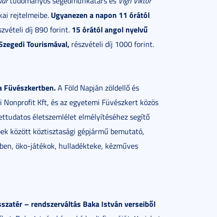
dar
tudományos segédmunkatárs és
Vígh Viktor
Ugyanezen a napon 11 órától
ai rejtelmeibe.
15 órától angol nyelvű
szvételi díj 890 forint.
 Szegedi Tourismával,
részvételi díj 1000 forint.
a Füvészkertben.
A Föld Napján zöldellő és
 Nonprofit Kft, és az egyetemi Füvészkert közös
tudatos életszemlélet elmélyítéséhez segítő
bek között köztisztasági gépjármű bemutató,
ében, öko-játékok, hulladékteke, kézműves
sszatér – rendszerváltás Baka István verseiből