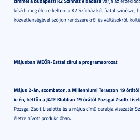
címmel a budapesti K2 Színház előadása
várja az érdeklődő
kísérli meg életre kelteni a K2 Színház két fiatal színésze
közvetlenségével szóljon rendszerekről és váltásokról, költ
Májusban WEÖR-Esttel zárul a programsorozat
Május 2-án, szombaton, a Millenniumi Teraszon 19 órától
4-én, hétfőn a JATE Klubban 19 órától Pozsgai Zsolt: Lise
Pozsgai Zsolt Liselotte és a május című darabja visszatér Sz
életre hívott produkcióban.