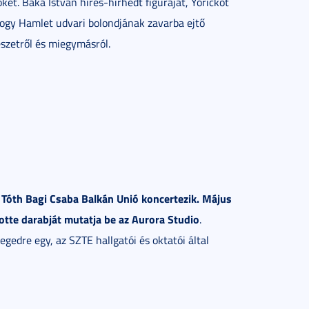
ket. Baka István híres-hírhedt figuráját, Yorickot
, hogy Hamlet udvari bolondjának zavarba ejtő
észetről és miegymásról.
 Tóth Bagi Csaba Balkán Unió koncertezik. Május
lotte darabját mutatja be az Aurora Studio
.
egedre egy, az SZTE hallgatói és oktatói által