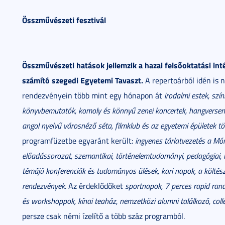
Összművészeti fesztivál
Összművészeti hatások jellemzik a hazai felsőoktatási in
számító szegedi Egyetemi Tavaszt.
A repertoárból idén is 
rendezvényein több mint egy hónapon át
irodalmi estek, szí
könyvbemutatók, komoly és könnyű zenei koncertek, hangversen
angol nyelvű városnéző séta, filmklub és az egyetemi épületek t
programfüzetbe egyaránt került:
ingyenes tárlatvezetés a 
előadássorozat, szemantikai, történelemtudományi, pedagógiai
témájú konferenciák és tudományos ülések, kari napok, a költész
rendezvények
. Az érdeklődőket
sportnapok, 7 perces rapid randi
és workshoppok, kínai teaház, nemzetközi alumni találkozó, coll
persze csak némi ízelítő a több száz programból.