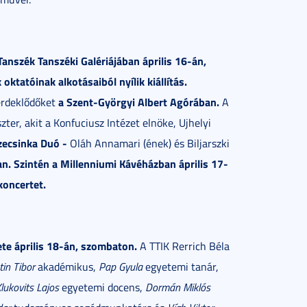
nszék Tanszéki Galériájában április 16-án,
 oktatóinak alkotásaiból nyílik kiállítás.
a Szent-Györgyi Albert Agórában.
érdeklődőket
A
ter, akit a Konfuciusz Intézet elnöke, Ujhelyi
zecsinka Duó -
Oláh Annamari (ének) és Biljarszki
n. Szintén a Millenniumi Kávéházban április 17-
koncertet.
te április 18-án, szombaton.
A TTIK Rerrich Béla
tin Tibor
akadémikus,
Pap Gyula
egyetemi tanár,
lukovits Lajos
egyetemi docens,
Dormán Miklós