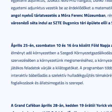
egyetemi adjunktus,
Szakács Nóra
PhD hallgató,
Danka Tiva
egyetemi adjunktus vezetik be az érdeklődőket a matematik
angol nyelvű tárlatvezetés a Móra Ferenc Múzeumban
, ré
városnéző séta indul az SZTE Dugonics téri épülete elől a
Április 25-én, szombaton 10 és 16 óra között Föld Napja 
élményt adó környezetben a Szegedi Környezetgazdálkodási
szervezésében a környezetünk megismeréséhez, a környezet
játékos feladatok várják a kilátogatókat. A programban töb
interaktív bábelőadás a szelektív hulladékgyűjtés témakör
foglalkozások és állatsimogatás is szerepel.
A Grand Caféban április 28-án, kedden 19 órától Yorick vi