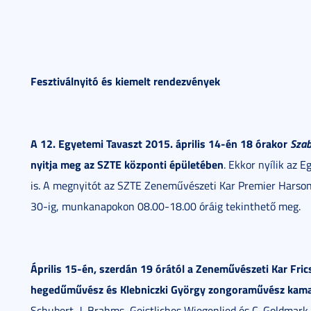
Fesztiválnyitó és kiemelt rendezvények
A 12. Egyetemi Tavaszt 2015. április 14-én 18 órakor
Szab
nyitja meg az SZTE központi épületében
. Ekkor nyílik az 
is. A megnyitót az SZTE Zeneművészeti Kar Premier Harsona K
30-ig, munkanapokon 08.00-18.00 óráig tekinthető meg.
Április 15-én, szerdán 19 órától a Zeneművészeti Kar F
hegedűművész és Klebniczki György zongoraművész kama
Schubert, J. Brahms, Geistliches Wiegenlied és C. Goldmark