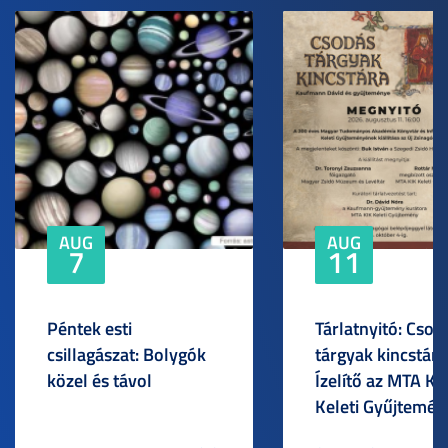
AUG
AUG
7
11
Péntek esti
Tárlatnyitó: Csod
csillagászat: Bolygók
tárgyak kincstára
közel és távol
Ízelítő az MTA KI
Keleti Gyűjtemén