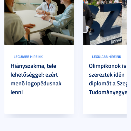
LEGÚJABB HÍREINK
LEGÚJABB HÍREINK
Hiányszakma, tele
Olimpikonok is
lehetőséggel: ezért
szereztek idén
menő logopédusnak
diplomát a Szege
lenni
Tudományegyet