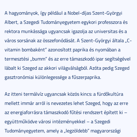
A hagyományok, így például a Nobel-díjas Szent-Györgyi
Albert, a Szegedi Tudományegyetem egykori professzora és
rektora munkássága ugyancsak igazolja az universitas és a
város sorsának az összefonódását. A Szent-Györgyi általa „C-
vitamin bombaként” azonosított paprika és nyomában a
termesztési „bumm” és az erre támaszkodó ipar segítségével
lábalt ki Szeged az akkori világválságból. Azóta pedig Szeged
gasztronómiai különlegessége a fűszerpaprika.
Az itteni termálvíz ugyancsak közös kincs: a fürdőkultúra
mellett immár arról is nevezetes lehet Szeged, hogy az erre
az energiaforrásra támaszkodó fűtési rendszert épített ki –
együttműködve városi intézményekkel – a Szegedi
Tudományegyetem, amely a „legzöldebb” magyarországi