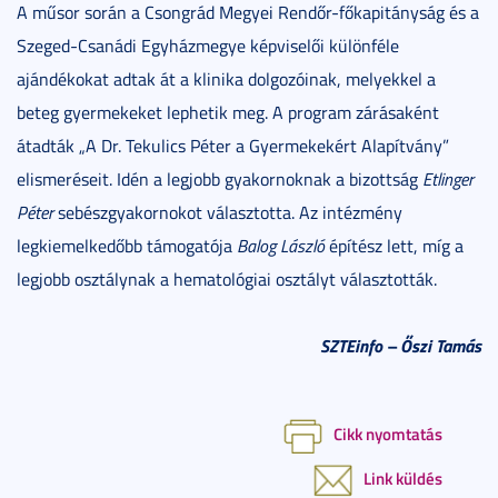
A műsor során a Csongrád Megyei Rendőr-főkapitányság és a
Szeged-Csanádi Egyházmegye képviselői különféle
ajándékokat adtak át a klinika dolgozóinak, melyekkel a
beteg gyermekeket lephetik meg. A program zárásaként
átadták „A Dr. Tekulics Péter a Gyermekekért Alapítvány”
elismeréseit. Idén a legjobb gyakornoknak a bizottság
Etlinger
Péter
sebészgyakornokot választotta. Az intézmény
legkiemelkedőbb támogatója
Balog László
építész lett, míg a
legjobb osztálynak a hematológiai osztályt választották.
SZTEinfo
– Őszi Tamás
Cikk nyomtatás
Link küldés