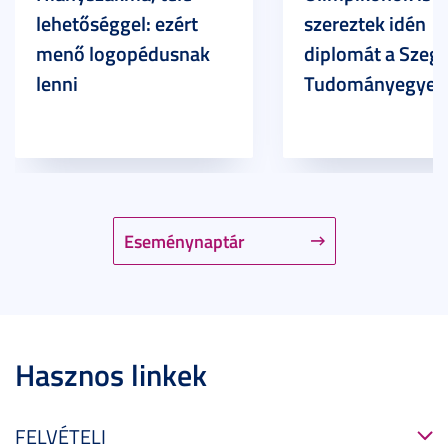
lehetőséggel: ezért
szereztek idén
menő logopédusnak
diplomát a Szege
lenni
Tudományegyet
Eseménynaptár
Hasznos linkek
FELVÉTELI