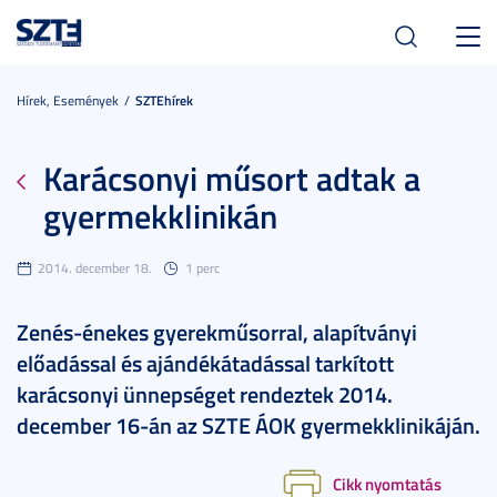
Toggl
navig
Hírek, Események
SZTEhírek
Karácsonyi műsort adtak a
gyermekklinikán
2014. december 18.
1 perc
Zenés-énekes gyerekműsorral, alapítványi
előadással és ajándékátadással tarkított
karácsonyi ünnepséget rendeztek 2014.
december 16-án az SZTE ÁOK gyermekklinikáján.
Cikk nyomtatás