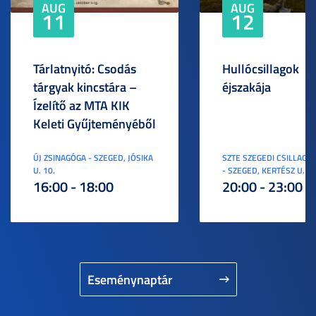
AUG
AUG
11
12
Tárlatnyitó: Csodás
Hullócsillagok
tárgyak kincstára –
éjszakája
Ízelítő az MTA KIK
Keleti Gyűjteményéből
ÚJ ZSINAGÓGA - SZEGED, JÓSIKA
SZTE SZEGEDI CSILLAGV
U. 10.
- SZEGED, KERTÉSZ U. 3.
16:00 - 18:00
20:00 - 23:00
Eseménynaptár