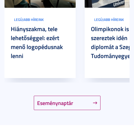
LEGÚJABB HÍREINK
LEGÚJABB HÍREINK
Hiányszakma, tele
Olimpikonok is
lehetőséggel: ezért
szereztek idén
menő logopédusnak
diplomát a Szege
lenni
Tudományegyet
Eseménynaptár