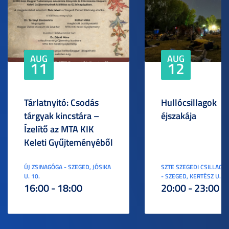
AUG
AUG
11
12
Tárlatnyitó: Csodás
Hullócsillagok
tárgyak kincstára –
éjszakája
Ízelítő az MTA KIK
Keleti Gyűjteményéből
ÚJ ZSINAGÓGA - SZEGED, JÓSIKA
SZTE SZEGEDI CSILLAGV
U. 10.
- SZEGED, KERTÉSZ U. 3.
16:00 - 18:00
20:00 - 23:00