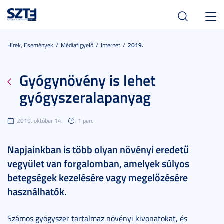
Toggl
navig
Hírek, Események
Médiafigyelő
Internet
2019.
Gyógynövény is lehet
gyógyszeralapanyag
2019. október 14.
1 perc
Napjainkban is több olyan növényi eredetű
vegyület van forgalomban, amelyek súlyos
betegségek kezelésére vagy megelőzésére
használhatók.
Számos gyógyszer tartalmaz növényi kivonatokat, és