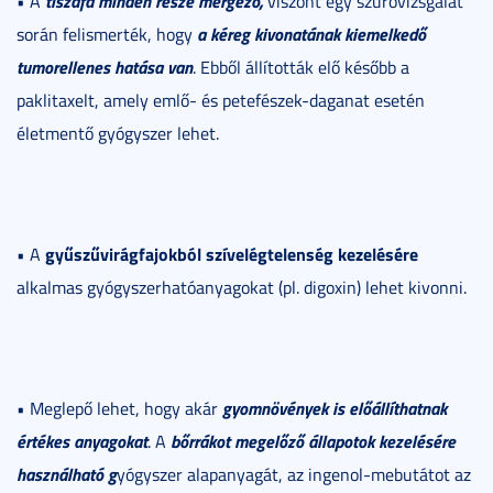
tiszafa minden része mérgező,
• A
viszont egy szűrővizsgálat
a kéreg kivonatának kiemelkedő
során felismerték, hogy
tumorellenes hatása van
. Ebből állították elő később a
paklitaxelt, amely emlő- és petefészek-daganat esetén
életmentő gyógyszer lehet.
gyűszűvirágfajokból szívelégtelenség kezelésére
• A
alkalmas gyógyszerhatóanyagokat (pl. digoxin) lehet kivonni.
gyomnövények is előállíthatnak
• Meglepő lehet, hogy akár
értékes anyagokat
bőrrákot megelőző állapotok kezelésére
. A
használható g
yógyszer alapanyagát, az ingenol-mebutátot az