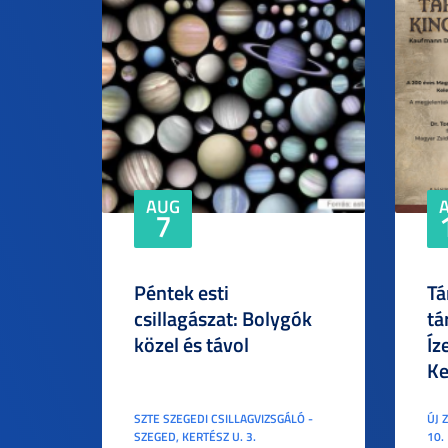
AUG
7
Péntek esti
Tá
csillagászat: Bolygók
tá
közel és távol
Íz
Ke
SZTE SZEGEDI CSILLAGVIZSGÁLÓ -
ÚJ 
SZEGED, KERTÉSZ U. 3.
10.