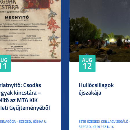
AUG
AUG
11
12
rlatnyitó: Csodás
Hullócsillagok
rgyak kincstára –
éjszakája
elítő az MTA KIK
leti Gyűjteményéből
ZSINAGÓGA - SZEGED, JÓSIKA U.
SZTE SZEGEDI CSILLAGVIZSGÁLÓ 
SZEGED, KERTÉSZ U. 3.