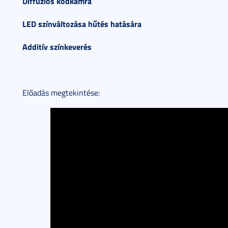
Diffúziós ködkamra
LED színváltozása hűtés hatására
Additív színkeverés
Előadás megtekintése: