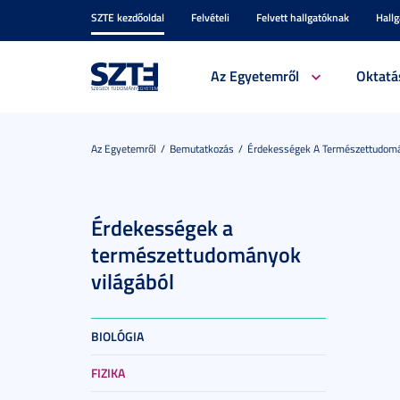
SZTE kezdőoldal
Felvételi
Felvett hallgatóknak
Hall
Az Egyetemről
Oktatá
Az Egyetemről
Bemutatkozás
Érdekességek A Természettudomá
Érdekességek a
természettudományok
világából
BIOLÓGIA
FIZIKA