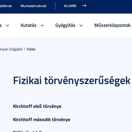
gatóknak
Munkatársaknak
ALUMNI
s
Kutatás
Gyógyítás
Műszerközpontok
nyok Világából
Fizika
Fizikai törvényszerűségek
Kirchhoff első törvénye
Kirchhoff második törvénye