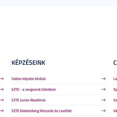
KÉPZÉSEINK
Széles képzési kínálat
La
SZTE - a rangsorok tükrében
Sp
SZTE Junior Akadémia
Sz
SZTE Klebelsberg Könyvtár és Levéltár
Vá