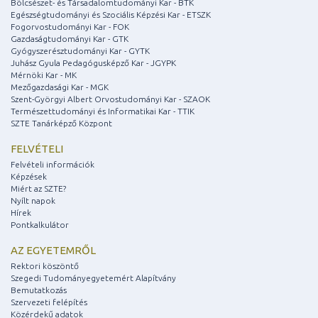
Bölcsészet- és Társadalomtudományi Kar - BTK
Egészségtudományi és Szociális Képzési Kar - ETSZK
Fogorvostudományi Kar - FOK
Gazdaságtudományi Kar - GTK
Gyógyszerésztudományi Kar - GYTK
Juhász Gyula Pedagógusképző Kar - JGYPK
Mérnöki Kar - MK
Mezőgazdasági Kar - MGK
Szent-Györgyi Albert Orvostudományi Kar - SZAOK
Természettudományi és Informatikai Kar - TTIK
SZTE Tanárképző Központ
FELVÉTELI
Felvételi információk
Képzések
Miért az SZTE?
Nyílt napok
Hírek
Pontkalkulátor
AZ EGYETEMRŐL
Rektori köszöntő
Szegedi Tudományegyetemért Alapítvány
Bemutatkozás
Szervezeti felépítés
Közérdekű adatok