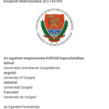
Központi telefonszáma:
(62) 544-000
Az egyetem megnevezése külföldi kapcsolataiban:
latinul:
Universitas Scientiarum Szegediensis
angolul:
University of Szeged
németül:
Universit
ä
t Szeged
franciául:
Université de Szeged
Az Egyetem fenntartója: