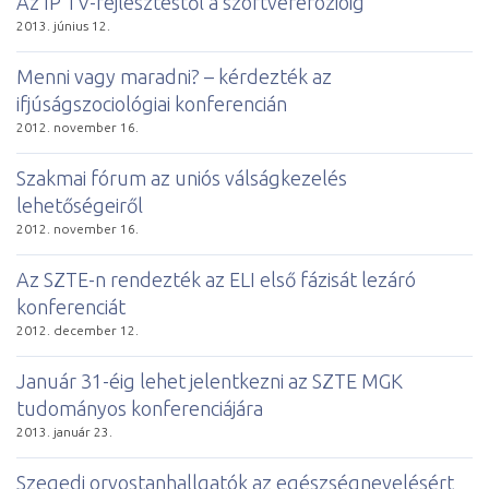
Az IP TV-fejlesztéstől a szoftvererózióig
2013. június 12.
Menni vagy maradni? – kérdezték az
ifjúságszociológiai konferencián
2012. november 16.
Szakmai fórum az uniós válságkezelés
lehetőségeiről
2012. november 16.
Az SZTE-n rendezték az ELI első fázisát lezáró
konferenciát
2012. december 12.
Január 31-éig lehet jelentkezni az SZTE MGK
tudományos konferenciájára
2013. január 23.
Szegedi orvostanhallgatók az egészségnevelésért