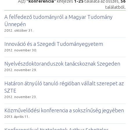
A(z)
"konferencia"
kifejezés
1-25
találata az összes,
56
találatból.
A felfedező tudományról a Magyar Tudomány
Ünnepén
2012. október 31.
Innováció és a Szegedi Tudományegyetem
2012. november 30.
Nyelvészdoktoranduszok tanácskoznak Szegeden
2012. november 29.
Határon átnyúló tanuló régióban vállalt szerepet az
SZTE
2012. november 23.
Közművelődési konferencia a sokszínűség jegyében
2013. április 11.
Konferenciával tisztelegtek Arthur Schnitzler