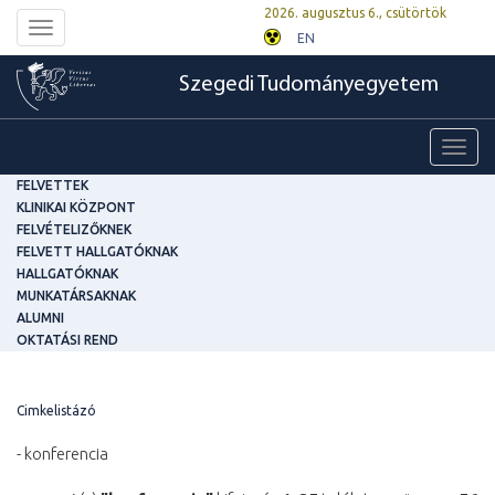
2026. augusztus 6., csütörtök
Toggle
EN
navigation
Szegedi Tudományegyetem
Toggl
navig
FELVETTEK
KLINIKAI KÖZPONT
FELVÉTELIZŐKNEK
FELVETT HALLGATÓKNAK
HALLGATÓKNAK
MUNKATÁRSAKNAK
ALUMNI
OKTATÁSI REND
Cimkelistázó
- konferencia