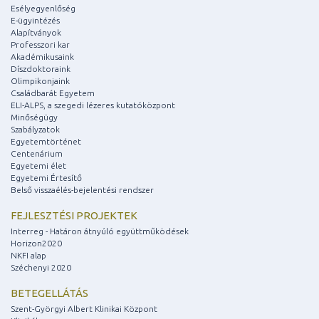
Esélyegyenlőség
E-ügyintézés
Alapítványok
Professzori kar
Akadémikusaink
Díszdoktoraink
Olimpikonjaink
Családbarát Egyetem
ELI-ALPS, a szegedi lézeres kutatóközpont
Minőségügy
Szabályzatok
Egyetemtörténet
Centenárium
Egyetemi élet
Egyetemi Értesítő
Belső visszaélés-bejelentési rendszer
FEJLESZTÉSI PROJEKTEK
Interreg - Határon átnyúló együttműködések
Horizon2020
NKFI alap
Széchenyi 2020
BETEGELLÁTÁS
Szent-Györgyi Albert Klinikai Központ