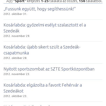
A(z)
"Sport"
kifejezés
1-25
találata az összes,
156
találatból.
„Fussunk együtt, hogy segíthessünk!”
2012. október 31.
Kosárlabda: győzelmi esélyt szalasztott el a
Szedeák
2012. november 29.
Kosárlabda: újabb sikert szült a Szedeák-
csapatmunka
2012. október 28.
Nyitott sportszombat az SZTE Sportközpontban
2012. november 23.
Kosárlabda: elgázolta a favorit Fehérvár a
Szedeákot
2012. október 23.