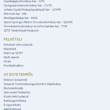
Gazdaságtudományi Kar - GTK
Gyógyszerésztudományi Kar - GYTK
Juhász Gyula Pedagógusképző Kar - JGYPK
Mérnöki Kar - MK
Mezőgazdasági Kar - MGK
Szent-Györgyi Albert Orvostudományi Kar - SZAOK
Természettudományi és Informatikai Kar - TTIK
SZTE Tanárképző Központ
FELVÉTELI
Felvételi információk
Képzések
Miért az SZTE?
Nyílt napok
Hírek
Pontkalkulátor
AZ EGYETEMRŐL
Rektori köszöntő
Szegedi Tudományegyetemért Alapítvány
Bemutatkozás
Szervezeti felépítés
Közérdekű adatok
Esélyegyenlőség
E-ügyintézés
Alapítványok