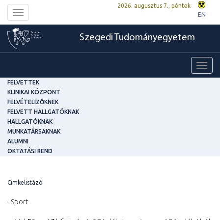
2026. augusztus 7., péntek
Toggle
EN
navigation
Szegedi Tudományegyetem
Toggl
navig
FELVETTEK
KLINIKAI KÖZPONT
FELVÉTELIZŐKNEK
FELVETT HALLGATÓKNAK
HALLGATÓKNAK
MUNKATÁRSAKNAK
ALUMNI
OKTATÁSI REND
Cimkelistázó
- Sport