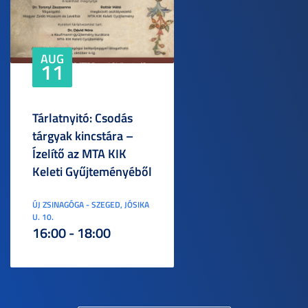
AUG
11
Tárlatnyitó: Csodás
tárgyak kincstára –
Ízelítő az MTA KIK
Keleti Gyűjteményéből
ÚJ ZSINAGÓGA - SZEGED, JÓSIKA
U. 10.
16:00 - 18:00