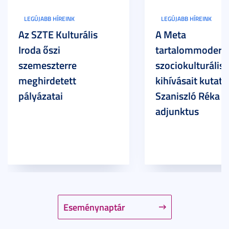
LEGÚJABB HÍREINK
LEGÚJABB HÍREINK
Az SZTE Kulturális
A Meta
Iroda őszi
tartalommoderác
szemeszterre
szociokulturális
meghirdetett
kihívásait kutatja
pályázatai
Szaniszló Réka Br
adjunktus
Eseménynaptár