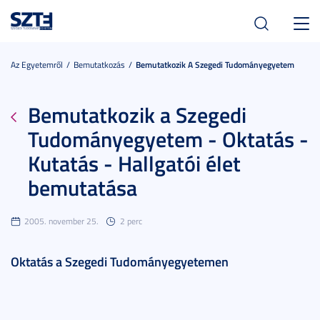
Toggl
navig
Az Egyetemről
Bemutatkozás
Bemutatkozik A Szegedi Tudományegyetem
Bemutatkozik a Szegedi
Tudományegyetem - Oktatás -
Kutatás - Hallgatói élet
bemutatása
2005. november 25.
2 perc
Oktatás a Szegedi Tudományegyetemen