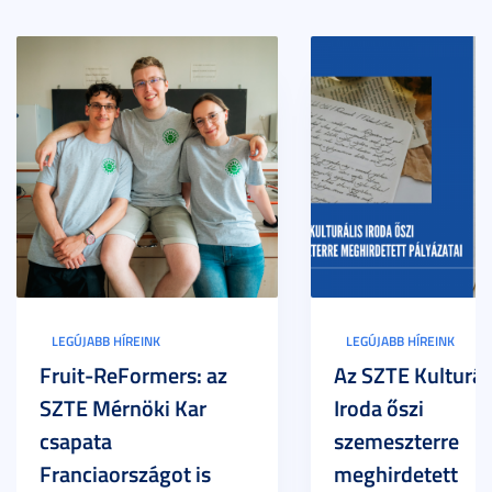
LEGÚJABB HÍREINK
LEGÚJABB HÍREINK
Fruit-ReFormers: az
Az SZTE Kulturál
SZTE Mérnöki Kar
Iroda őszi
csapata
szemeszterre
Franciaországot is
meghirdetett