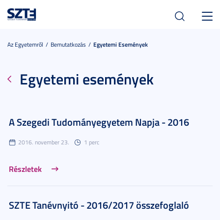
Toggl
navig
Az Egyetemről
Bemutatkozás
Egyetemi Események
Egyetemi események
A Szegedi Tudományegyetem Napja - 2016
2016. november 23.
1 perc
Részletek
SZTE Tanévnyitó - 2016/2017 összefoglaló