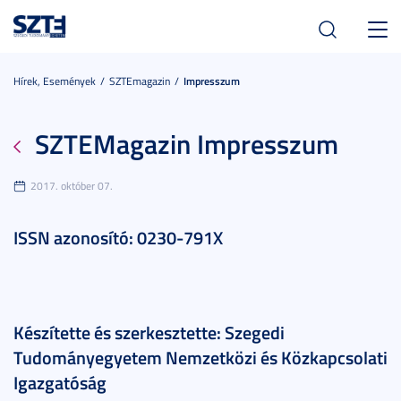
Toggl
navig
Hírek, Események
SZTEmagazin
Impresszum
SZTEMagazin Impresszum
2017. október 07.
ISSN azonosító: 0230-791X
Készítette és szerkesztette: Szegedi
Tudományegyetem Nemzetközi és Közkapcsolati
Igazgatóság