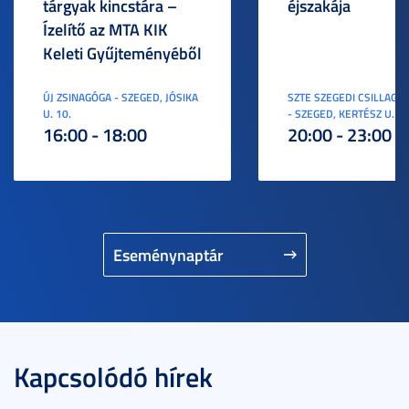
tárgyak kincstára –
éjszakája
Ízelítő az MTA KIK
Keleti Gyűjteményéből
ÚJ ZSINAGÓGA - SZEGED, JÓSIKA
SZTE SZEGEDI CSILLAGV
U. 10.
- SZEGED, KERTÉSZ U. 3.
16:00 - 18:00
20:00 - 23:00
Eseménynaptár
Kapcsolódó hírek