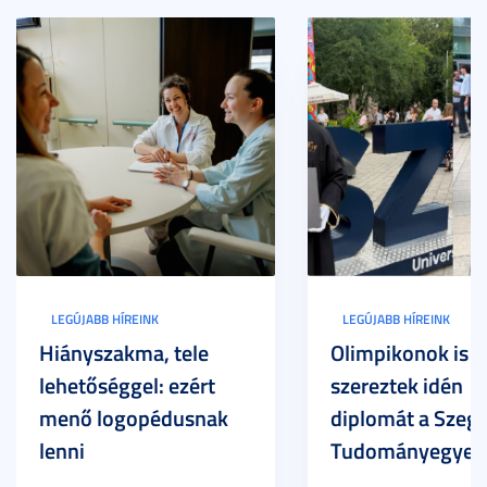
LEGÚJABB HÍREINK
LEGÚJABB HÍREINK
Hiányszakma, tele
Olimpikonok is
lehetőséggel: ezért
szereztek idén
menő logopédusnak
diplomát a Szege
lenni
Tudományegyet