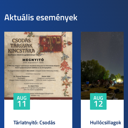
Aktuális események
AUG
AUG
11
12
Tárlatnyitó: Csodás
Hullócsillagok