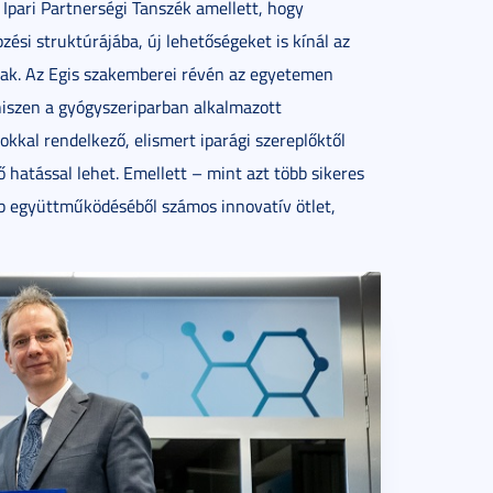
pari Partnerségi Tanszék amellett, hogy
ési struktúrájába, új lehetőségeket is kínál az
nak. Az Egis szakemberei révén az egyetemen
hiszen a gyógyszeriparban alkalmazott
kkal rendelkező, elismert iparági szereplőktől
ő hatással lehet. Emellett – mint azt több sikeres
abb együttműködéséből számos innovatív ötlet,