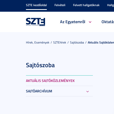
SZTE kezdőoldal
Felvételi
Felvett hallgatóknak
Hall
Az Egyetemről
Oktatá
Hírek, Események
SZTEhírek
Sajtószoba
Aktuális Sajtóközl
Sajtószoba
AKTUÁLIS SAJTÓKÖZLEMÉNYEK
SAJTÓARCHÍVUM