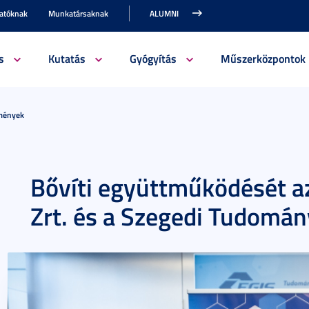
gatóknak
Munkatársaknak
ALUMNI
s
Kutatás
Gyógyítás
Műszerközpontok
emények
Bővíti együttműködését a
Zrt. és a Szegedi Tudomá