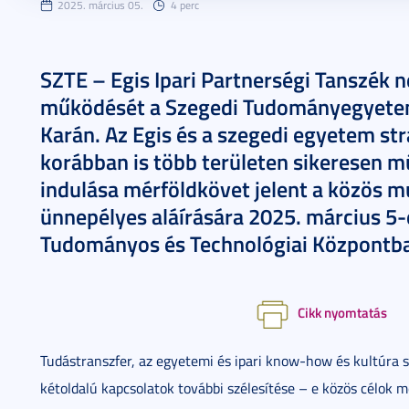
2025. március 05.
4 perc
SZTE – Egis Ipari Partnerségi Tanszék 
működését a Szegedi Tudományegyete
Karán. Az Egis és a szegedi egyetem st
korábban is több területen sikeresen m
indulása mérföldkövet jelent a közös 
ünnepélyes aláírására 2025. március 5-
Tudományos és Technológiai Központb
Cikk nyomtatás
Tudástranszfer, az egyetemi és ipari know-how és kultúra s
kétoldalú kapcsolatok további szélesítése – e közös célok 