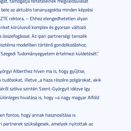
át, támogatja feltételeinek megvalósulását
 bele az aktuális tananyagokba minden képzési
 SZTE rektora. – Ehhez elengedhetetlen olyan
inket körülvevő komplex és gyorsan változó
 összefogással. Az ipari partnerségi tanszék
zisztéma modellben történő gondolkodáshoz,
 Szegedi Tudományegyetem értelmezi küldetését.”
yörgyi Alberthez híven ma is, hogy gyűjtse,
 tudósokat, illetve „a haza részére polgárokat, akik
éről szólva szintén Szent-Györgyit idézve így
lönleges hivatása is, hogy »a nagy magyar Alföld
ten fontos, hogy annak hasznosítása is
i partnerek szükségesek, amelyek nyitottak az