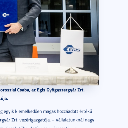
Poroszlai Csaba, az Egis Gyógyszergyár Zrt.
ója.
g egyik kiemelkedően magas hozzáadott értékű
gyár Zrt. vezérigazgatója. – Vállalatunknál nagy