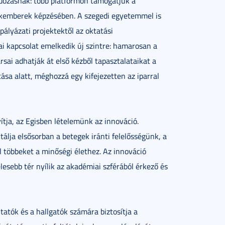
ozásnak: több platformon támogatjuk a
szakemberek képzésében. A szegedi egyetemmel is
ályázati projektektől az oktatási
i kapcsolat emelkedik új szintre: hamarosan a
ai adhatják át első kézből tapasztalataikat a
ása alatt, méghozzá egy kifejezetten az iparral
ítja, az Egisben lételemünk az innováció.
tálja elsősorban a betegek iránti felelősségünk, a
 többeket a minőségi élethez. Az innováció
lesebb tér nyílik az akadémiai szférából érkező és
tók és a hallgatók számára biztosítja a