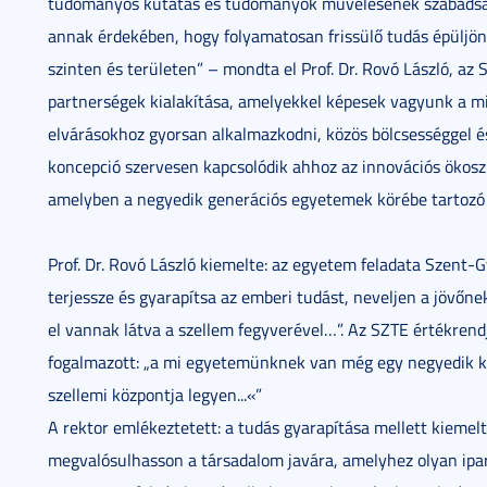
tudományos kutatás és tudományok művelésének szabadság
annak érdekében, hogy folyamatosan frissülő tudás épüljön
szinten és területen” – mondta el Prof. Dr. Rovó László, az
partnerségek kialakítása, amelyekkel képesek vagyunk a m
elvárásokhoz gyorsan alkalmazkodni, közös bölcsességgel és
koncepció szervesen kapcsolódik ahhoz az innovációs ökos
amelyben a negyedik generációs egyetemek körébe tartozó
Prof. Dr. Rovó László kiemelte: az egyetem feladata Szent-G
terjessze és gyarapítsa az emberi tudást, neveljen a jövőnek
el vannak látva a szellem fegyverével…”. Az SZTE értékrendj
fogalmazott: „a mi egyetemünknek van még egy negyedik kü
szellemi központja legyen...«”
A rektor emlékeztetett: a tudás gyarapítása mellett kiemel
megvalósulhasson a társadalom javára, amelyhez olyan ipar