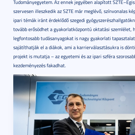
Tudományegyetem. Az ennek jegyében alapított SZTE–Egis I
szervesen illeszkedik az SZTE már meglévő, színvonalas képz
ipari témák iránt érdeklődő szegedi gyógyszerészhallgatók
tovább erősödhet a gyakorlatközpontú oktatási szemlélet, 
legfontosabb tudásanyagokat is nagy gyakorlati tapasztalato
sajátíthatják el a diákok, ami a karrierválasztásukra is dönt
projekt is mutatja – az egyetemi és az ipari szféra szoros
kezdeményezés fakadhat.