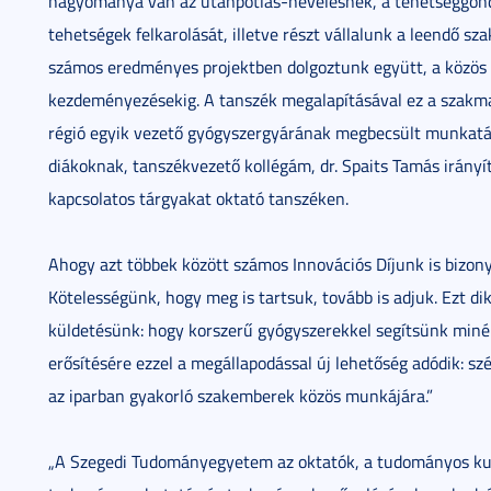
hagyománya van az utánpótlás-nevelésnek, a tehetséggond
tehetségek felkarolását, illetve részt vállalunk a leendő 
számos eredményes projektben dolgoztunk együtt, a közös p
kezdeményezésekig. A tanszék megalapításával ez a szakma
régió egyik vezető gyógyszergyárának megbecsült munkatárs
diákoknak, tanszékvezető kollégám, dr. Spaits Tamás irányít
kapcsolatos tárgyakat oktató tanszéken.
Ahogy azt többek között számos Innovációs Díjunk is bizony
Kötelességünk, hogy meg is tartsuk, tovább is adjuk. Ezt dik
küldetésünk: hogy korszerű gyógyszerekkel segítsünk minél
erősítésére ezzel a megállapodással új lehetőség adódik: szé
az iparban gyakorló szakemberek közös munkájára.”
„A Szegedi Tudományegyetem az oktatók, a tudományos kuta