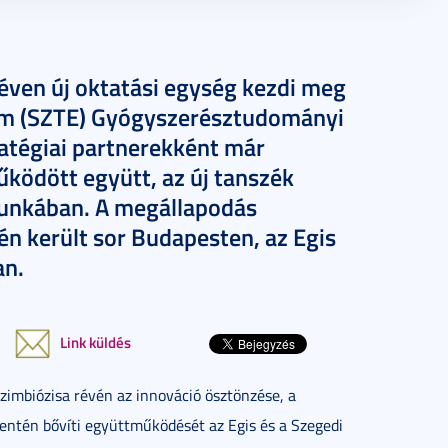
néven új oktatási egység kezdi meg
m (SZTE) Gyógyszerésztudományi
ratégiai partnerekként már
űködött együtt, az új tanszék
munkában. A megállapodás
én került sor Budapesten, az Egis
an.
Link küldés
zimbiózisa révén az innováció ösztönzése, a
mentén bővíti együttműködését az Egis és a Szegedi