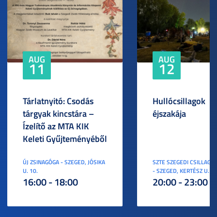
AUG
AUG
11
12
Tárlatnyitó: Csodás
Hullócsillagok
tárgyak kincstára –
éjszakája
Ízelítő az MTA KIK
Keleti Gyűjteményéből
ÚJ ZSINAGÓGA - SZEGED, JÓSIKA
SZTE SZEGEDI CSILLAGV
U. 10.
- SZEGED, KERTÉSZ U. 3.
16:00 - 18:00
20:00 - 23:00