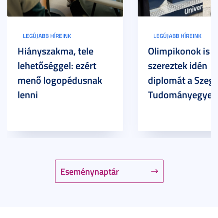
LEGÚJABB HÍREINK
LEGÚJABB HÍREINK
Hiányszakma, tele
Olimpikonok is
lehetőséggel: ezért
szereztek idén
menő logopédusnak
diplomát a Szege
lenni
Tudományegyet
Eseménynaptár