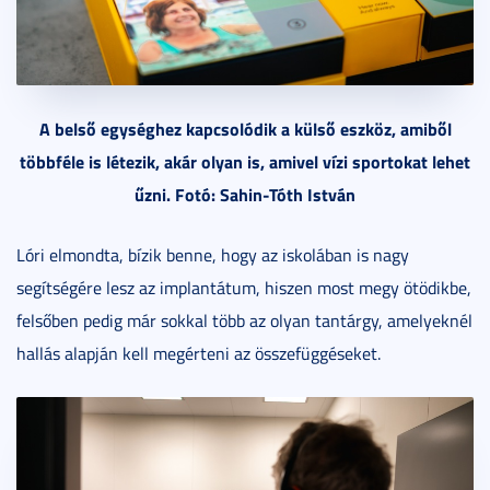
A belső egységhez kapcsolódik a külső eszköz, amiből
többféle is létezik, akár olyan is, amivel vízi sportokat lehet
űzni. Fotó: Sahin-Tóth István
Lóri elmondta, bízik benne, hogy az iskolában is nagy
segítségére lesz az implantátum, hiszen most megy ötödikbe,
felsőben pedig már sokkal több az olyan tantárgy, amelyeknél
hallás alapján kell megérteni az összefüggéseket.