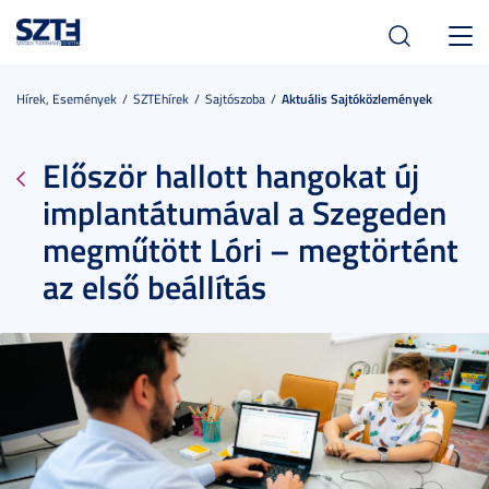
Toggl
navig
Hírek, Események
SZTEhírek
Sajtószoba
Aktuális Sajtóközlemények
Először hallott hangokat új
implantátumával a Szegeden
megműtött Lóri – megtörtént
az első beállítás