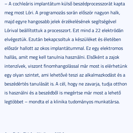
– A cochleáris implantátum külső beszédprocesszorát kapta
meg most Lóri. A programozás során először nagyon halk,
majd egyre hangosabb jelek érzékelésének segítségével
Lórival beállítottuk a processzort. Ezt mind a 22 elektródán
elvégeztük. Ezután bekapcsoltuk a készüléket és életében
először hallott az okos implantátummal. Ez egy elektromos
hallás, amit meg kell tanulnia használni. Elsőként a zajok
intenzívek, viszont finomhangolással már most is elérhetünk
egy olyan szintet, ami lehetővé teszi az alkalmazkodást és a
beszédértés tanulását is. A cél, hogy ne zavarja, tudja otthon
is használni és a beszédből is megértse már most a lehető
legtöbbet – mondta el a klinika tudományos munkatársa.