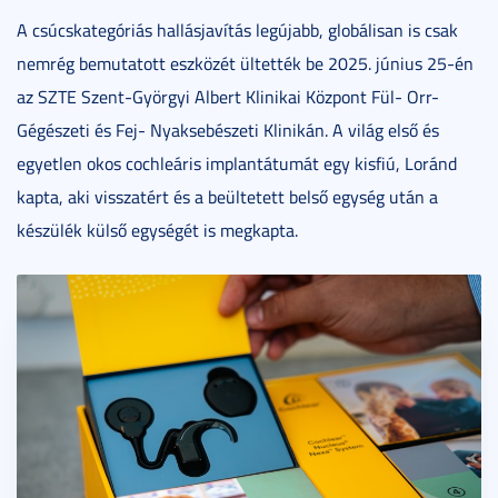
A csúcskategóriás hallásjavítás legújabb, globálisan is csak
nemrég bemutatott eszközét ültették be 2025. június 25-én
az SZTE Szent-Györgyi Albert Klinikai Központ Fül- Orr-
Gégészeti és Fej- Nyaksebészeti Klinikán. A világ első és
egyetlen okos cochleáris implantátumát egy kisfiú, Loránd
kapta, aki visszatért és a beültetett belső egység után a
készülék külső egységét is megkapta.