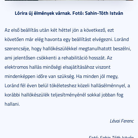
Lórira új élmények várnak. Fotó: Sahin-Tóth István
Az első beállítás után két héttel jön a következő, ezt
követően már elég havonta egy beállítást elvégezni. Loránd
szerencséje, hogy hallókészülékkel megtanulhatott beszélni,
ami jelentősen csökkenti a rehabilitáció hosszát. Az
elektromos hallás minőségi elsajátításához viszont
mindenképpen időre van szükség. Ha minden jól megy,
Loránd fél éven belül tökéleteshez közeli hallásélménnyel, a
korábbi hallókészülék teljesítményénél sokkal jobban fog
hallani.
Lévai Ferenc
Fotó: Sahin-Tóth István