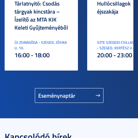
Tárlatnyitó: Csodás
Hullócsillagok
tárgyak kincstára –
éjszakája
Ízelítő az MTA KIK
Keleti Gyűjteményéből
ÚJ ZSINAGÓGA - SZEGED, JÓSIKA
SZTE SZEGEDI CSILLAGV
U. 10.
- SZEGED, KERTÉSZ U. 3.
16:00 - 18:00
20:00 - 23:00
Eseménynaptár
Kapcsolódó hírek