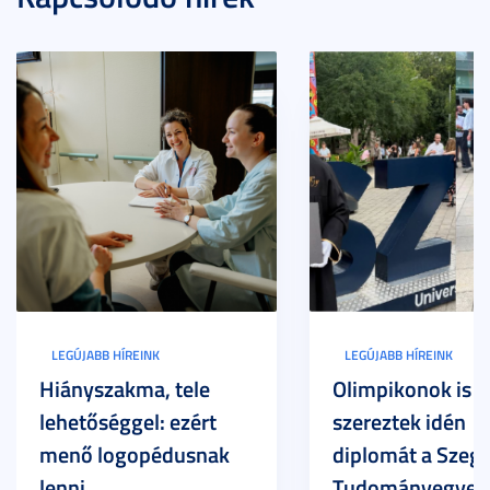
LEGÚJABB HÍREINK
LEGÚJABB HÍREINK
Hiányszakma, tele
Olimpikonok is
lehetőséggel: ezért
szereztek idén
menő logopédusnak
diplomát a Szege
lenni
Tudományegyet