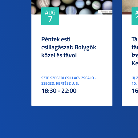
AUG
7
Péntek esti
Tá
csillagászat: Bolygók
tá
közel és távol
Íz
Ke
SZTE SZEGEDI CSILLAGVIZSGÁLÓ -
ÚJ 
SZEGED, KERTÉSZ U. 3.
10.
18:30 - 22:00
16