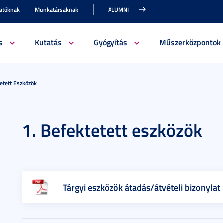
gatóknak
Munkatársaknak
ALUMNI
s
Kutatás
Gyógyítás
Műszerközpontok
tetett Eszközök
1. Befektetett eszközök
Tárgyi eszközök átadás/átvételi bizonyla