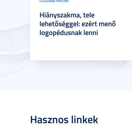
LEGÚJABB HÍREINK
Hiányszakma, tele
lehetőséggel: ezért menő
logopédusnak lenni
Hasznos linkek