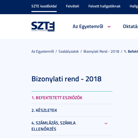
SZTE kezdőoldal
Felvételi
Felvett hallgatóknak
Hall
Az Egyetemről
Oktatá
Az Egyetemről
Szabályzatok
Bizonylati Rend - 2018
1. Befek
Bizonylati rend - 2018
1. BEFEKTETETT ESZKÖZÖK
2. KÉSZLETEK
4. SZÁMLÁZÁS, SZÁMLA
ELLENŐRZÉS