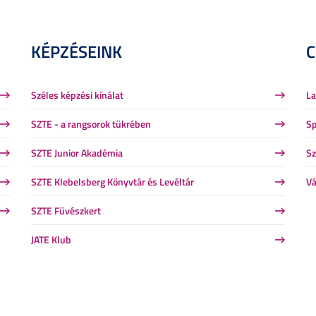
KÉPZÉSEINK
Széles képzési kínálat
La
SZTE - a rangsorok tükrében
Sp
SZTE Junior Akadémia
Sz
SZTE Klebelsberg Könyvtár és Levéltár
Vá
SZTE Füvészkert
JATE Klub