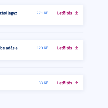
zési jegyz
Letöltés
271 KB
sbe adás e
Letöltés
129 KB
Letöltés
33 KB