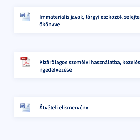
Immateriális javak, tárgyi eszközök selejte
őkönyve
Kizárólagos személyi használatba, kezelé
ngedélyezése
Átvételi elismervény