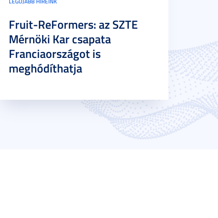
LEGÚJABB HÍREINK
Fruit-ReFormers: az SZTE
Mérnöki Kar csapata
Franciaországot is
meghódíthatja