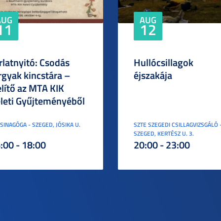
AUG
AUG
11
12
rlatnyitó: Csodás
Hullócsillagok
rgyak kincstára –
éjszakája
elítő az MTA KIK
leti Gyűjteményéből
ZSINAGÓGA - SZEGED, JÓSIKA U.
SZTE SZEGEDI CSILLAGVIZSGÁLÓ 
SZEGED, KERTÉSZ U. 3.
:00 - 18:00
20:00 - 23:00