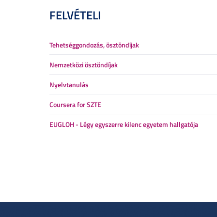
FELVÉTELI
Tehetséggondozás, ösztöndíjak
Nemzetközi ösztöndíjak
Nyelvtanulás
Coursera for SZTE
EUGLOH - Légy egyszerre kilenc egyetem hallgatója