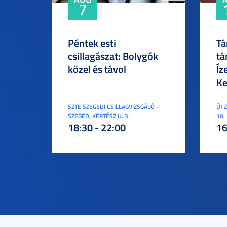
7
Péntek esti
Tá
csillagászat: Bolygók
tá
közel és távol
Íz
Ke
SZTE SZEGEDI CSILLAGVIZSGÁLÓ -
ÚJ 
SZEGED, KERTÉSZ U. 3.
10.
18:30 - 22:00
16