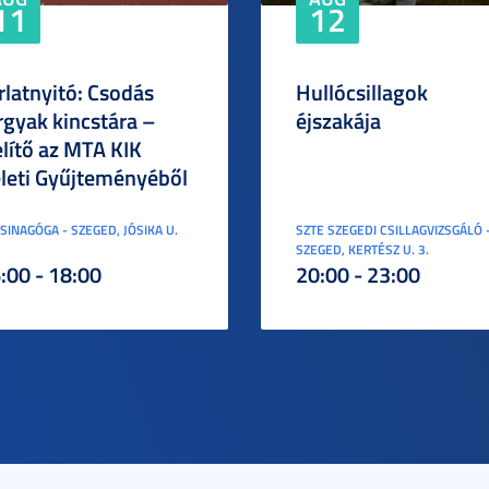
11
12
rlatnyitó: Csodás
Hullócsillagok
rgyak kincstára –
éjszakája
elítő az MTA KIK
leti Gyűjteményéből
ZSINAGÓGA - SZEGED, JÓSIKA U.
SZTE SZEGEDI CSILLAGVIZSGÁLÓ 
SZEGED, KERTÉSZ U. 3.
:00 - 18:00
20:00 - 23:00