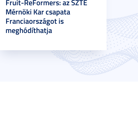
Fruit-ReFormers: az SZTE
Mérnöki Kar csapata
Franciaországot is
meghódíthatja