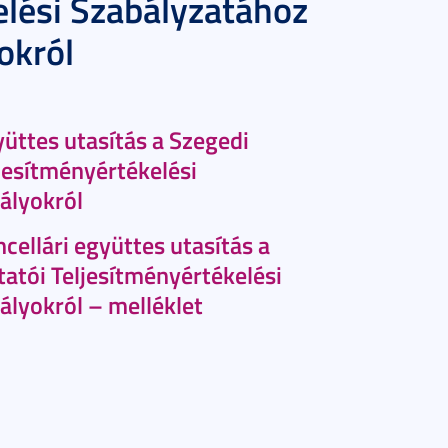
elési Szabályzatához
okról
gyüttes utasítás a Szegedi
esítményértékelési
ályokról
ancellári együttes utasítás a
tói Teljesítményértékelési
ályokról – melléklet