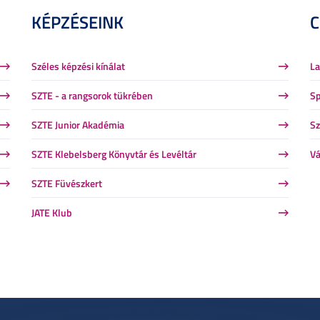
KÉPZÉSEINK
Széles képzési kínálat
La
SZTE - a rangsorok tükrében
Sp
SZTE Junior Akadémia
Sz
SZTE Klebelsberg Könyvtár és Levéltár
Vá
SZTE Füvészkert
JATE Klub