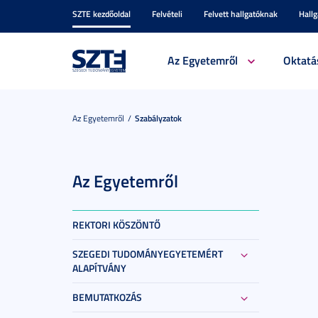
SZTE kezdőoldal
Felvételi
Felvett hallgatóknak
Hall
Az Egyetemről
Oktatá
Az Egyetemről
Szabályzatok
Az Egyetemről
REKTORI KÖSZÖNTŐ
SZEGEDI TUDOMÁNYEGYETEMÉRT
ALAPÍTVÁNY
BEMUTATKOZÁS