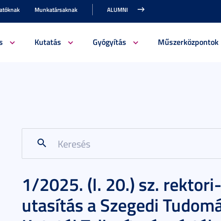
gatóknak
Munkatársaknak
ALUMNI
s
Kutatás
Gyógyítás
Műszerközpontok
1/2025. (I. 20.) sz. rektor
utasítás a Szegedi Tudom