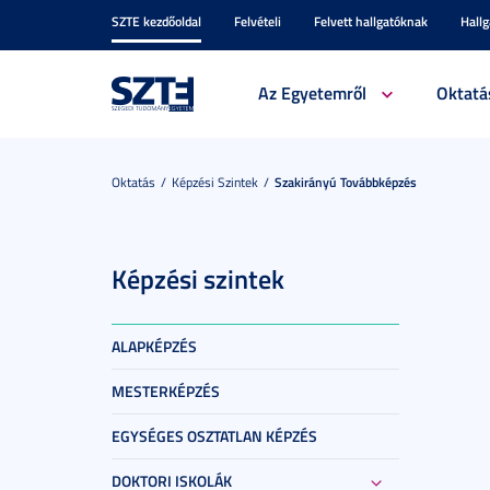
SZTE kezdőoldal
Felvételi
Felvett hallgatóknak
Hall
Az Egyetemről
Oktatá
Oktatás
Képzési Szintek
Szakirányú Továbbképzés
Képzési szintek
ALAPKÉPZÉS
MESTERKÉPZÉS
EGYSÉGES OSZTATLAN KÉPZÉS
DOKTORI ISKOLÁK