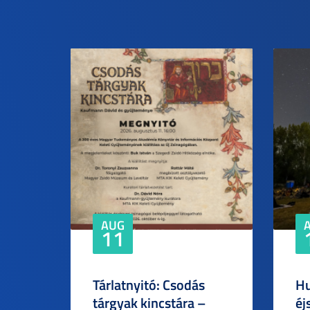
AUG
11
Tárlatnyitó: Csodás
Hu
tárgyak kincstára –
éj