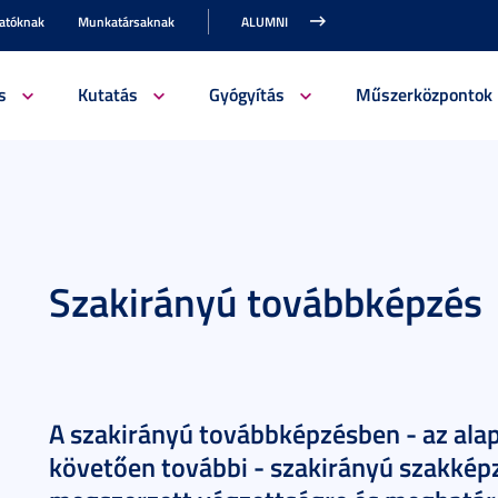
gatóknak
Munkatársaknak
ALUMNI
s
Kutatás
Gyógyítás
Műszerközpontok
Szakirányú továbbképzés
A szakirányú továbbképzésben - az ala
követően további - szakirányú szakkép