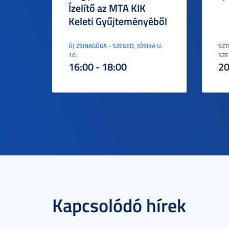
Ízelítő az MTA KIK
Keleti Gyűjteményéből
ÚJ ZSINAGÓGA - SZEGED, JÓSIKA U.
SZT
10.
SZE
16:00 - 18:00
20
Kapcsolódó hírek