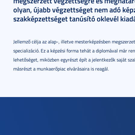
megszerzett végzettségre és meghatár
olyan, újabb végzettséget nem adó képz
szakképzettséget tanúsító oklevél kiadá
Jellemző célja az alap-, illetve mesterképzésben megszerzett
specializáció. Ez a képzési forma tehát a diplomával már re
lehetőséget, miközben egyrészt épít a jelentkezők saját sza
másrészt a munkaerőpiac elvárásaira is reagál.