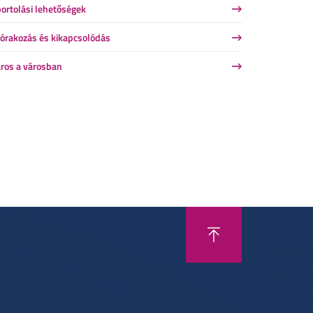
ortolási lehetőségek
órakozás és kikapcsolódás
ros a városban