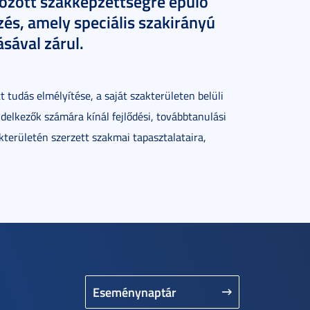
ozott szakképzettségre épülő
és, amely speciális szakirányú
sával zárul.
 tudás elmélyítése, a saját szakterületen belüli
ndelkezők számára kínál fejlődési, továbbtanulási
kterületén szerzett szakmai tapasztalataira,
Eseménynaptár