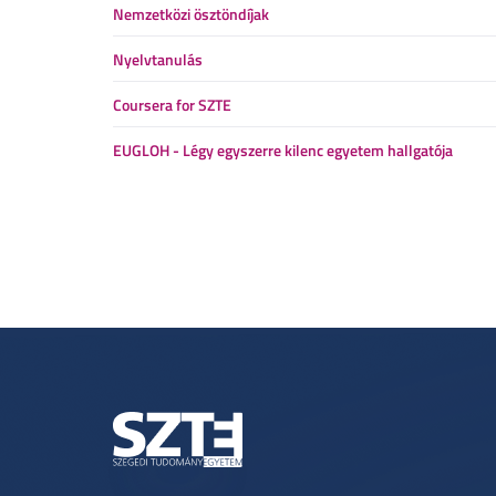
Nemzetközi ösztöndíjak
Nyelvtanulás
Coursera for SZTE
EUGLOH - Légy egyszerre kilenc egyetem hallgatója