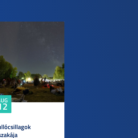
AUG
12
llócsillagok
szakája