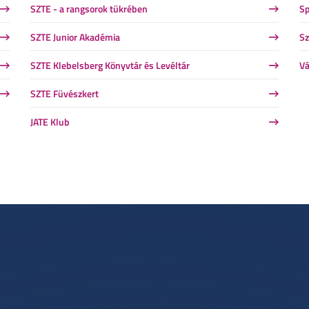
SZTE - a rangsorok tükrében
Sp
SZTE Junior Akadémia
Sz
SZTE Klebelsberg Könyvtár és Levéltár
Vá
SZTE Füvészkert
JATE Klub