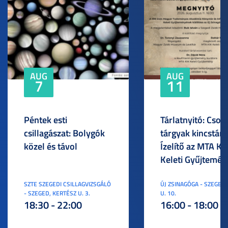
AUG
AUG
7
11
Péntek esti
Tárlatnyitó: Csod
csillagászat: Bolygók
tárgyak kincstára
közel és távol
Ízelítő az MTA KI
Keleti Gyűjtemén
SZTE SZEGEDI CSILLAGVIZSGÁLÓ
ÚJ ZSINAGÓGA - SZEGED,
- SZEGED, KERTÉSZ U. 3.
U. 10.
18:30 - 22:00
16:00 - 18:00