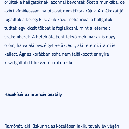
örültek a hallgatóknak, azonnal bevonták őket a munkába, de
azért kíméletesen: halottakat nem bíztak rájuk. A diákokat jól
fogadták a betegek is, akik közül néhánnyal a hallgatók
tudtak egy kicsit többet is foglalkozni, mint a leterhelt
szakemberek. A hetek óta bent fekvőknek már az is nagy
öröm, ha valaki beszélget velük. Volt, akit etetni, itatni is
kellett. Ágnes korábban soha nem találkozott ennyire
kiszolgáltatott helyzetű emberekkel.
Hazakísér az intenzív osztály
Ramónát, aki Kiskunhalas közelében lakik, tavaly év végén