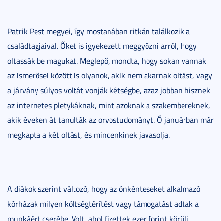
Patrik Pest megyei, így mostanában ritkán találkozik a
családtagjaival. Őket is igyekezett meggyőzni arról, hogy
oltassák be magukat. Meglepő, mondta, hogy sokan vannak
az ismerősei között is olyanok, akik nem akarnak oltást, vagy
a járvány súlyos voltát vonják kétségbe, azaz jobban hisznek
az internetes pletykáknak, mint azoknak a szakembereknek,
akik éveken át tanulták az orvostudományt. Ő januárban már
megkapta a két oltást, és mindenkinek javasolja.
A diákok szerint változó, hogy az önkénteseket alkalmazó
kórházak milyen költségtérítést vagy támogatást adtak a
munkáért cserébe. Volt, ahol fizettek ezer forint körüli