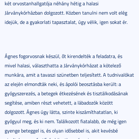
két orvostanhallgatója néhány hétig a halasi
Járványkórházban dolgozott. Közben tanulni nem volt elég
idejük, de a gyakorlati tapasztalat, úgy vélik, igen sokat ér.
Ágnes fogorvosnak készül, őt kirendelték a feladatra, és
mivel halasi, választhatta a Járványkórházat a kötelező
munkára, amit a tavaszi szünetben teljesített. A tudnivalókat
az elején elmondták neki, és ápolói beosztásba került: a
gyógyszerezés, a betegek étkezésének és tisztálkodásának
segítése, amiben részt vehetett, a lábadozók között
dolgozott. Ágnes úgy látta, szinte kiszámíthatatlan, ki
gyógyul meg, és ki nem. Találkozott fiatalabb, de még igen
gyenge beteggel is, és olyan idősebbel is, akit kevésbé