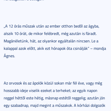
„A 12 órás műszak után az ember otthon bedől az ágyba,
alszik 10 órát, de mikor felébredt, még azután is fáradt.
Magánéletünk, hát, az olyankor egyáltalán nincsen. Le a
kalappal azok előtt, akik ezt hónapok óta csinálják” – mondja
Ágnes.
Az orvosok és az ápolók közül sokan már fél éve, vagy még
hosszabb ideje viselik ezeket a terheket; az egyik napon
reggel héttől este hétig, másnap estétől reggelig; azután jön
egy szabadnap, majd megint a műszakok. A kórházi dolgozók