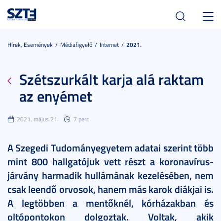
Toggl
navig
Hírek, Események
Médiafigyelő
Internet
2021.
Szétszurkált karja alá raktam
az enyémet
2021. május 21.
7 perc
A Szegedi Tudományegyetem adatai szerint több
mint 800 hallgatójuk vett részt a koronavírus-
járvány harmadik hullámának kezelésében, nem
csak leendő orvosok, hanem más karok diákjai is.
A legtöbben a mentőknél, kórházakban és
oltópontokon dolgoztak. Voltak, akik