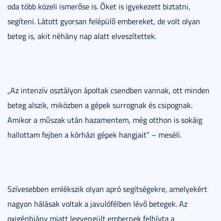
oda több közeli ismerőse is. Őket is igyekezett biztatni,
segíteni. Látott gyorsan felépülő embereket, de volt olyan
beteg is, akit néhány nap alatt elveszítettek.
„Az intenzív osztályon ápoltak csendben vannak, ott minden
beteg alszik, miközben a gépek surrognak és csipognak.
Amikor a műszak után hazamentem, még otthon is sokáig
hallottam fejben a kórházi gépek hangjait” – meséli.
Szívesebben emlékszik olyan apró segítségekre, amelyekért
nagyon hálásak voltak a javulófélben lévő betegek. Az
oxigénhiány miatt legyengült embernek felhívta a