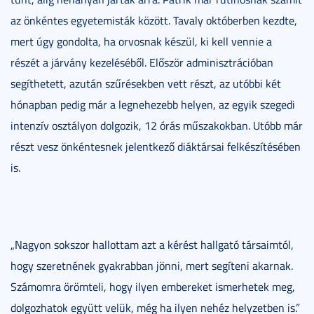
az önkéntes egyetemisták között. Tavaly októberben kezdte,
mert úgy gondolta, ha orvosnak készül, ki kell vennie a
részét a járvány kezeléséből. Először adminisztrációban
segíthetett, azután szűrésekben vett részt, az utóbbi két
hónapban pedig már a legnehezebb helyen, az egyik szegedi
intenzív osztályon dolgozik, 12 órás műszakokban. Utóbb már
részt vesz önkéntesnek jelentkező diáktársai felkészítésében
is.
„Nagyon sokszor hallottam azt a kérést hallgató társaimtól,
hogy szeretnének gyakrabban jönni, mert segíteni akarnak.
Számomra örömteli, hogy ilyen embereket ismerhetek meg,
dolgozhatok együtt velük, még ha ilyen nehéz helyzetben is.”