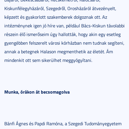
Kiskunfélegyházáról, Szegedről, Orosházáról átvezényelt,
képzett és gyakorlott szakemberek dolgoznak ott. Az
intézménynek igen jó híre van, például Bács-Kiskun távolabbi
részein élő ismerőseim úgy hallották, hogy akin egy esetleg
gyengébben felszerelt városi kórházban nem tudnak segíteni,
annak a betegnek Halason megmenthetik az életét. Ám
mindenkit ott sem sikerülhet meggyógyítani.
Munka, órákon át becsomagolva
Bánfi Ágnes és Papdi Ramóna, a Szegedi Tudományegyetem