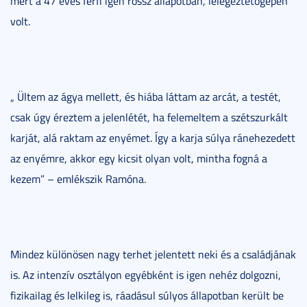
mert a 47 éves férfi igen rossz állapotban, lélegeztetőgépen
volt.
„ Ültem az ágya mellett, és hiába láttam az arcát, a testét,
csak úgy éreztem a jelenlétét, ha felemeltem a szétszurkált
karját, alá raktam az enyémet. Így a karja súlya ránehezedett
az enyémre, akkor egy kicsit olyan volt, mintha fogná a
kezem” – emlékszik Ramóna.
Mindez különösen nagy terhet jelentett neki és a családjának
is. Az intenzív osztályon egyébként is igen nehéz dolgozni,
fizikailag és lelkileg is, ráadásul súlyos állapotban került be