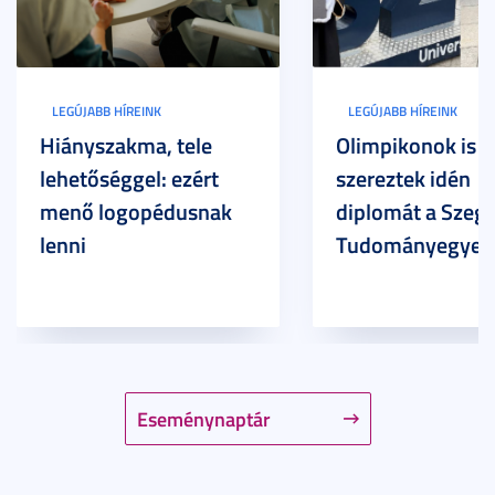
LEGÚJABB HÍREINK
LEGÚJABB HÍREINK
Hiányszakma, tele
Olimpikonok is
lehetőséggel: ezért
szereztek idén
menő logopédusnak
diplomát a Szege
lenni
Tudományegyet
Eseménynaptár