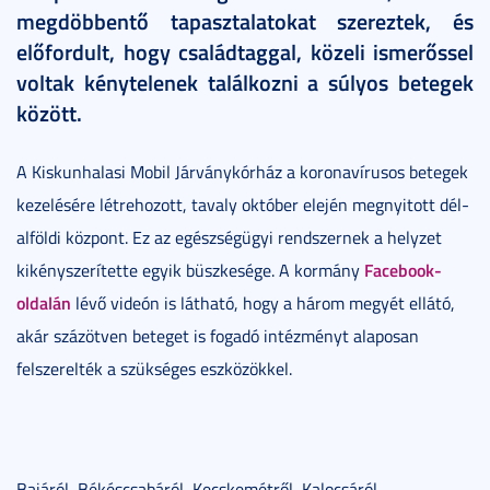
megdöbbentő tapasztalatokat szereztek, és
előfordult, hogy családtaggal, közeli ismerőssel
voltak kénytelenek találkozni a súlyos betegek
között.
A Kiskunhalasi Mobil Járványkórház a koronavírusos betegek
kezelésére létrehozott, tavaly október elején megnyitott dél-
alföldi központ. Ez az egészségügyi rendszernek a helyzet
Facebook-
kikényszerítette egyik büszkesége. A kormány
oldalán
lévő videón is látható, hogy a három megyét ellátó,
akár százötven beteget is fogadó intézményt alaposan
felszerelték a szükséges eszközökkel.
Bajáról, Békéscsabáról, Kecskemétről, Kalocsáról,