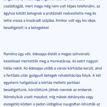
családtagját, mert maga még nem volt képes telefonálni, az
ágyhoz kötött betegnek a protézisét nedvesítette meg és
tette vissza a kiszáradt szájába. Amikor volt egy kis ideje,
beszélgetett is a betegekkel.
Ramóna úgy véli, édesapja életét a magas színvonalú
kezeléssel mentették meg a munkatársai, és ezért nagyon
hálás nekik. Az édesapja utóbb a városi kórházba került, ahol
a fertőzés után gyógyult betegek rehabilitációja folyik. A két
egyetemi hallgatóval a kórház melletti parkban
beszélgettünk, körülöttünk jöttek-mentek az emberek.
Némelyikük viselt maszkot, míg mások dohányzás vagy
eszegetés közben a padon üldögélve nyugodtan lehúzták az