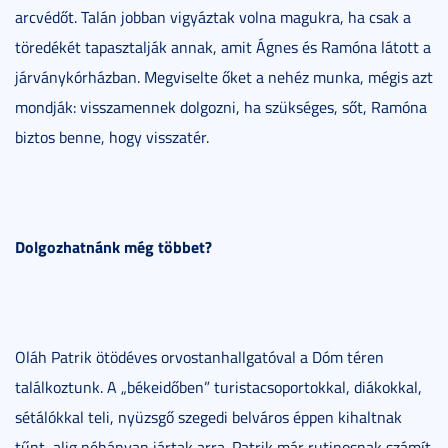
arcvédőt. Talán jobban vigyáztak volna magukra, ha csak a
töredékét tapasztalják annak, amit Ágnes és Ramóna látott a
járványkórházban. Megviselte őket a nehéz munka, mégis azt
mondják: visszamennek dolgozni, ha szükséges, sőt, Ramóna
biztos benne, hogy visszatér.
Dolgozhatnánk még többet?
Oláh Patrik ötödéves orvostanhallgatóval a Dóm téren
találkoztunk. A „békeidőben” turistacsoportokkal, diákokkal,
sétálókkal teli, nyüzsgő szegedi belváros éppen kihaltnak
tűnt, alig néhányan jártak arra. Patrik már rutinosnak számít