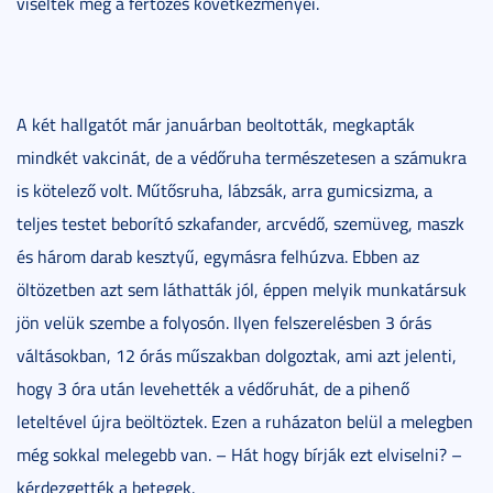
viseltek meg a fertőzés következményei.
A két hallgatót már januárban beoltották, megkapták
mindkét vakcinát, de a védőruha természetesen a számukra
is kötelező volt. Műtősruha, lábzsák, arra gumicsizma, a
teljes testet beborító szkafander, arcvédő, szemüveg, maszk
és három darab kesztyű, egymásra felhúzva. Ebben az
öltözetben azt sem láthatták jól, éppen melyik munkatársuk
jön velük szembe a folyosón. Ilyen felszerelésben 3 órás
váltásokban, 12 órás műszakban dolgoztak, ami azt jelenti,
hogy 3 óra után levehették a védőruhát, de a pihenő
leteltével újra beöltöztek. Ezen a ruházaton belül a melegben
még sokkal melegebb van. – Hát hogy bírják ezt elviselni? –
kérdezgették a betegek.