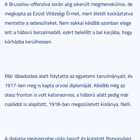
A Bruszilov-offenzíva során alig sikerült megmenekülnie, de
megkapta az Ezüst Vitézségi Érmet, mert életét kockáztatva
mentette a sebesülteket. Nem sokkal később azonban elege
lett a háború borzalmaiból, ezért belelőtt a bal karjába, hogy
kórházba kerülhessen.
Már lábadozása alatt folytatta az egyetemi tanulmányait, és
1917-ben meg is kapta orvosi diplomáját. Később még az
olasz fronton is volt katonaorvos, a háború alatt pedig már
családot is alapított, 1918-ban megszületett kislánya, Nelli.
A diploma megszerzése után tanult és kutatott Pozsonyban,