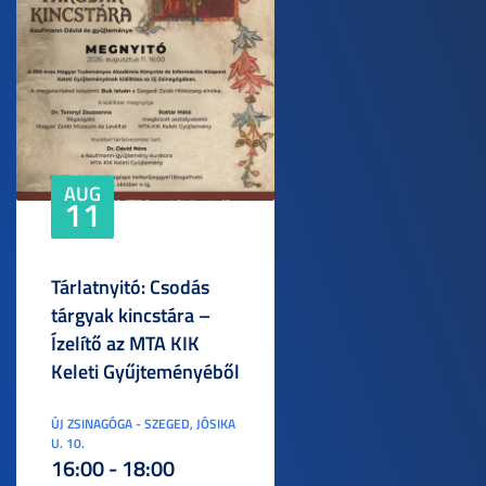
AUG
11
Tárlatnyitó: Csodás
tárgyak kincstára –
Ízelítő az MTA KIK
Keleti Gyűjteményéből
ÚJ ZSINAGÓGA - SZEGED, JÓSIKA
U. 10.
16:00 - 18:00