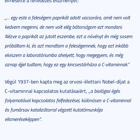
elmesélte a felfedezés előzményét:
„… egy este a feleségem paprikát adott vacsorára, amit nem volt
kedvem megenni, de nem volt elég bátorságom ezt mondani.
Nézve a paprikát az jutott eszembe, ezt a növényt én még sosem
próbáltam ki, és azt mondtam a feleségemnek, hogy ezt inkább
elviszem a laboratóriumba ahelyett, hogy megegyem, és még
aznap éjjel tudtam, hogy ez egy kincsestárháza a C-vitaminnak.”
Végül 1937-ben kapta meg az orvosi-élettani Nobel-díjat a
C-vitaminnal kapcsolatos kutatásaiért, „
a biológiai égés
folyamatával kapcsolatos felfedezései, különösen a C-vitaminnal
és fumársav katalizátorral végzett kutatómunkája
elismeréseképpen”
.