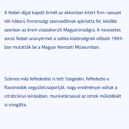
A Nobel-díjjal kapott érmét az akkoriban kitört finn–szovjet
téli háború finnországi szenvedőinek ajánlotta fel, később
azonban az érem visszakerült Magyarországra. A nevezetes
sorsú Nobel-aranyérmet a széles közönségnek először 1993-
ban mutatták be a Magyar Nemzeti Múzeumban.
Számos más felfedezést is tett Szegeden, felfedezte a
flavonoidok vegyületcsoportját, nagy eredményei voltak a
citrátciklus leírásában, munkatársaival az izmok működését
is vizsgálta.