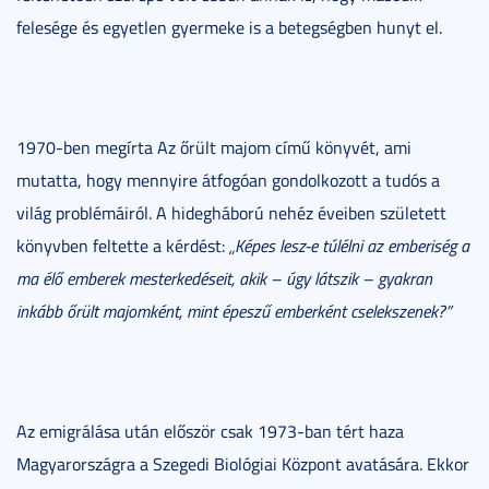
felesége és egyetlen gyermeke is a betegségben hunyt el.
1970-ben megírta Az őrült majom című könyvét, ami
mutatta, hogy mennyire átfogóan gondolkozott a tudós a
világ problémáiról. A hidegháború nehéz éveiben született
könyvben feltette a kérdést:
„Képes lesz-e túlélni az emberiség a
ma élő emberek mesterkedéseit, akik – úgy látszik – gyakran
inkább őrült majomként, mint épeszű emberként cselekszenek?”
Az emigrálása után először csak 1973-ban tért haza
Magyarországra a Szegedi Biológiai Központ avatására. Ekkor