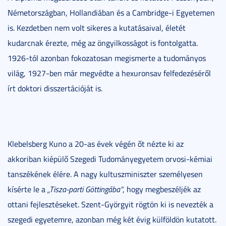
Németországban, Hollandiában és a Cambridge-i Egyetemen
is. Kezdetben nem volt sikeres a kutatásaival, életét
kudarcnak érezte, még az öngyilkosságot is fontolgatta.
1926-tól azonban fokozatosan megismerte a tudományos
világ, 1927-ben már megvédte a hexuronsav felfedezéséről
írt doktori disszertációját is.
Klebelsberg Kuno a 20-as évek végén őt nézte ki az
akkoriban kiépülő Szegedi Tudományegyetem orvosi-kémiai
tanszékének élére. A nagy kultuszminiszter személyesen
kísérte le a
„Tisza-parti Göttingába”
, hogy megbeszéljék az
ottani fejlesztéseket. Szent-Györgyit rögtön ki is nevezték a
szegedi egyetemre, azonban még két évig külföldön kutatott.