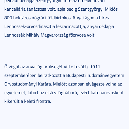
például dédapja Szentgyörgyi Imre az erdélyi udvari
kancellária tanácsosa volt, apja pedig Szentgyörgyi Miklós
800 hektáros nógrádi földbirtokos. Anyai ágon a híres
Lenhossék-orvosdinasztia leszármazottja, anyai dédapja
Lenhossék Mihály Magyarország főorvosa volt.
Ő végül az anyai ág örökségét vitte tovább, 1911
szeptemberében beiratkozott a Budapesti Tudományegyetem
Orvostudományi Karára. Mielőtt azonban elvégezte volna az
egyetemet, kitört az első világháború, ezért katonaorvosként
kikerült a keleti frontra.