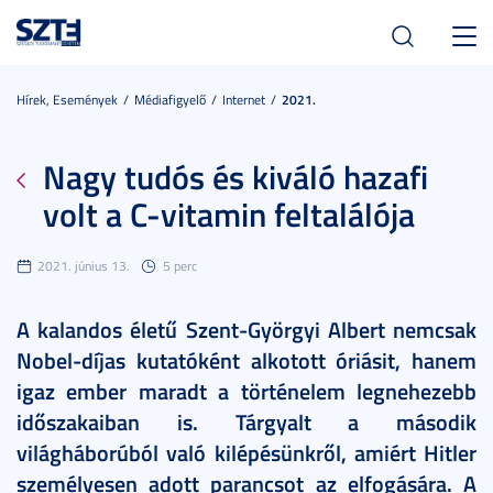
Toggl
navig
Hírek, Események
Médiafigyelő
Internet
2021.
Nagy tudós és kiváló hazafi
volt a C-vitamin feltalálója
2021. június 13.
5 perc
A kalandos életű Szent-Györgyi Albert nemcsak
Nobel-díjas kutatóként alkotott óriásit, hanem
igaz ember maradt a történelem legnehezebb
időszakaiban is. Tárgyalt a második
világháborúból való kilépésünkről, amiért Hitler
személyesen adott parancsot az elfogására. A