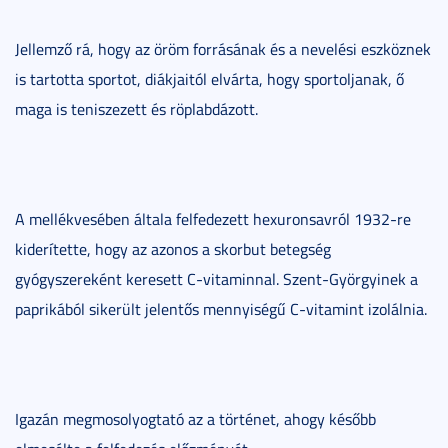
Jellemző rá, hogy az öröm forrásának és a nevelési eszköznek
is tartotta sportot, diákjaitól elvárta, hogy sportoljanak, ő
maga is teniszezett és röplabdázott.
A mellékvesében általa felfedezett hexuronsavról 1932-re
kiderítette, hogy az azonos a skorbut betegség
gyógyszereként keresett C-vitaminnal. Szent-Györgyinek a
paprikából sikerült jelentős mennyiségű C-vitamint izolálnia.
Igazán megmosolyogtató az a történet, ahogy később