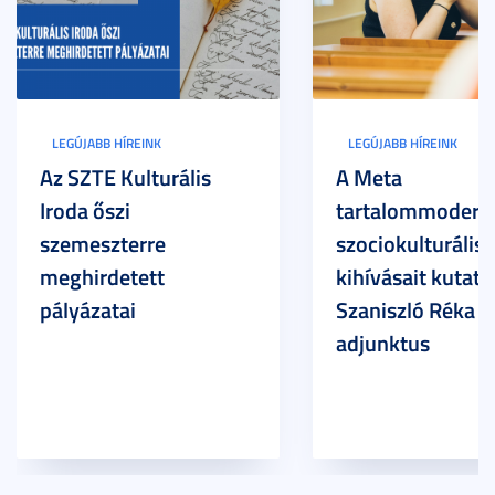
LEGÚJABB HÍREINK
LEGÚJABB HÍREINK
Az SZTE Kulturális
A Meta
Iroda őszi
tartalommoderác
szemeszterre
szociokulturális
meghirdetett
kihívásait kutatja
pályázatai
Szaniszló Réka Br
adjunktus