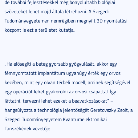
de további fejlesztésekkel még bonyolultabb biológiai
szöveteket lehet majd általa létrehozni. A Szegedi
Tudományegyetemen nemrégiben megnyílt 3D nyomtatási
központ is ezt a területet kutatja.
„Ha elősegíti a beteg gyorsabb gyógyulását, akkor egy
fémnyomtatott implantátum ugyanúgy érték egy orvos
kezében, mint egy olyan térbeli modell, aminek segítségével
egy operációt lehet gyakorolni az orvosi csapattal. Így
láttatni, tervezni lehet ezeket a beavatkozásokat” –
hangsúlyozta a technológia jelentőségét Geretovszky Zsolt, a
Szegedi Tudományegyetem Kvantumelektronikai
Tanszékének vezetője.