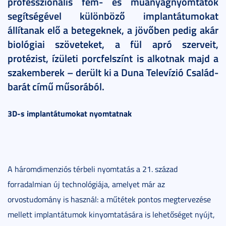
professzionális fém- és műanyagnyomtatók
segítségével különböző implantátumokat
állítanak elő a betegeknek, a jövőben pedig akár
biológiai szöveteket, a fül apró szerveit,
protézist, ízületi porcfelszínt is alkotnak majd a
szakemberek – derült ki a Duna Televízió Család-
barát című műsorából.
3D-s implantátumokat nyomtatnak
A háromdimenziós térbeli nyomtatás a 21. század
forradalmian új technológiája, amelyet már az
orvostudomány is használ: a műtétek pontos megtervezése
mellett implantátumok kinyomtatására is lehetőséget nyújt,