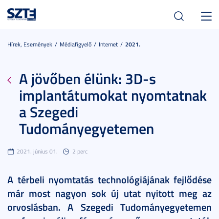
Toggl
navig
Hírek, Események
Médiafigyelő
Internet
2021.
A jövőben élünk: 3D-s
implantátumokat nyomtatnak
a Szegedi
Tudományegyetemen
2021. június 01.
2 perc
A térbeli nyomtatás technológiájának fejlődése
már most nagyon sok új utat nyitott meg az
orvoslásban. A Szegedi Tudományegyetemen