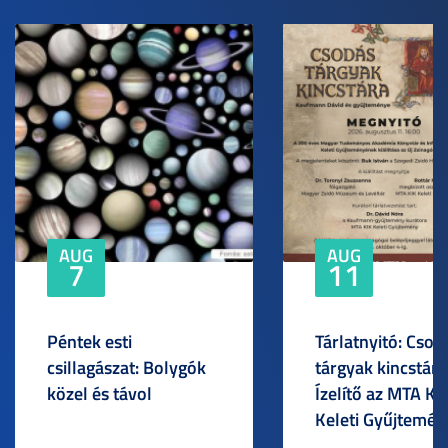
AUG
AUG
7
11
Péntek esti
Tárlatnyitó: Csod
csillagászat: Bolygók
tárgyak kincstára
közel és távol
Ízelítő az MTA KI
Keleti Gyűjtemén