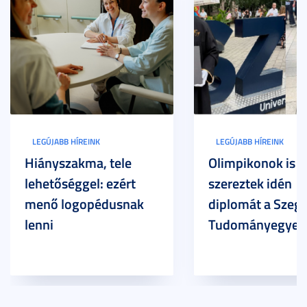
LEGÚJABB HÍREINK
LEGÚJABB HÍREINK
Hiányszakma, tele
Olimpikonok is
lehetőséggel: ezért
szereztek idén
menő logopédusnak
diplomát a Szege
lenni
Tudományegyet