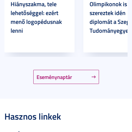
Hiányszakma, tele
Olimpikonok is
lehetőséggel: ezért
szereztek idén
menő logopédusnak
diplomát a Szege
lenni
Tudományegyet
Eseménynaptár
Hasznos linkek