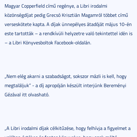
Magyar Copperfield című regénye, a Libri irodalmi
közönségdíjat pedig Grecsó Krisztián Magamról többet című
verseskötete kapta. A díjak ünnepélyes átadóját május 10-én
este tartották – a rendkívüli helyzetre való tekintettel idén is
– a Libri Könyvesboltok Facebook-oldalán.
„Nem elég akarni a szabadságot, sokszor mázli is kell, hogy
megtaláljuk” - a díj apropóján készült interjúnk Bereményi
Gézával itt olvasható.
„A Libri irodalmi díjak célkitűzése, hogy felhívja a figyelmet a