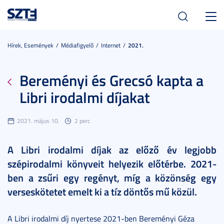
Toggl
navig
Hírek, Események
Médiafigyelő
Internet
2021.
Bereményi és Grecsó kapta a
Libri irodalmi díjakat
2021. május 10.
2 perc
A Libri irodalmi díjak az előző év legjobb
szépirodalmi könyveit helyezik előtérbe. 2021-
ben a zsűri egy regényt, míg a közönség egy
verseskötetet emelt ki a tíz döntős mű közül.
A Libri irodalmi díj nyertese 2021-ben Bereményi Géza