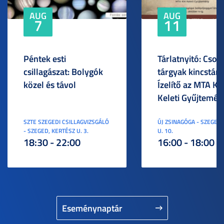
AUG
AUG
7
11
Péntek esti
Tárlatnyitó: Csod
csillagászat: Bolygók
tárgyak kincstára
közel és távol
Ízelítő az MTA KI
Keleti Gyűjtemén
SZTE SZEGEDI CSILLAGVIZSGÁLÓ
ÚJ ZSINAGÓGA - SZEGED,
- SZEGED, KERTÉSZ U. 3.
U. 10.
18:30 - 22:00
16:00 - 18:00
Eseménynaptár