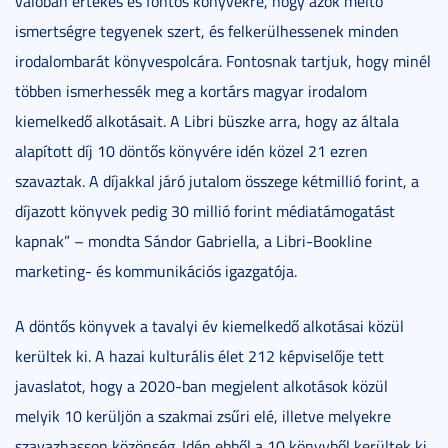
valóban értékes és fontos könyvekre, hogy azok méltó
ismertségre tegyenek szert, és felkerülhessenek minden
irodalombarát könyvespolcára. Fontosnak tartjuk, hogy minél
többen ismerhessék meg a kortárs magyar irodalom
kiemelkedő alkotásait. A Libri büszke arra, hogy az általa
alapított díj 10 döntős könyvére idén közel 21 ezren
szavaztak. A díjakkal járó jutalom összege kétmillió forint, a
díjazott könyvek pedig 30 millió forint médiatámogatást
kapnak” – mondta Sándor Gabriella, a Libri-Bookline
marketing- és kommunikációs igazgatója.
A döntős könyvek a tavalyi év kiemelkedő alkotásai közül
kerültek ki. A hazai kulturális élet 212 képviselője tett
javaslatot, hogy a 2020-ban megjelent alkotások közül
melyik 10 kerüljön a szakmai zsűri elé, illetve melyekre
szavazhasson közönség. Idén ebből a 10 könyvből kerültek ki