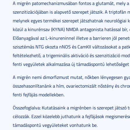
A migrén patomechanizmusában fontos a glutamát, mely a t
szenzitizációjában is alapvető szerepet játszik. A triptofá
melynek egyes termékei szerepet játszhatnak neurológiai k
közül a kinurénsav (KYNA) NMDA antagonista hatással bír
Előanyagával az L-kinureninnel illetve a barrieren jól pene
szisztémás NTG okozta nNOS és CamKII változásokat a pat
feltételezhető, a trigeminális aktiváció és szenzitizáció m
fenti vegyületek alkalmazása új támadáspontú lehetőséget n
A migrén nemi dimorfizmust mutat, nőkben lényegesen gyakr
összehasonlítanánk a hím, ovariectomizált nőstény és chron
fenti fejfájás modellekben.
Összefoglalva: Kutatásaink a migrénben is szerepet játszó 
célozzák. Ezzel közelebb juthatunk a fejfájások megismerés
támadáspontú vegyületeket vonhatunk be.