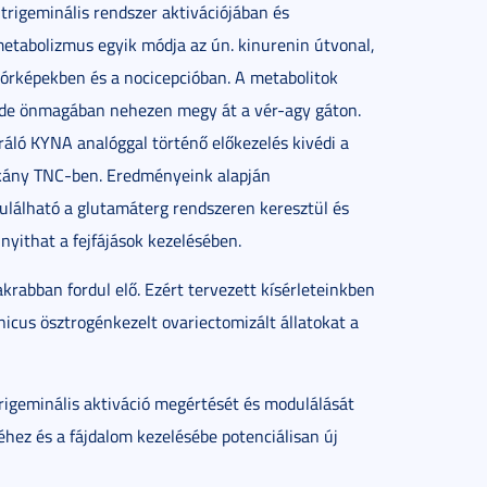
rigeminális rendszer aktivációjában és
n metabolizmus egyik módja az ún. kinurenin útvonal,
órképekben és a nocicepcióban. A metabolitok
, de önmagában nehezen megy át a vér-agy gáton.
tráló KYNA analóggal történő előkezelés kivédi a
kány TNC-ben. Eredményeink alapján
odulálható a glutamáterg rendszeren keresztül és
yithat a fejfájások kezelésében.
abban fordul elő. Ezért tervezett kísérleteinkben
icus ösztrogénkezelt ovariectomizált állatokat a
trigeminális aktiváció megértését és modulálását
éhez és a fájdalom kezelésébe potenciálisan új