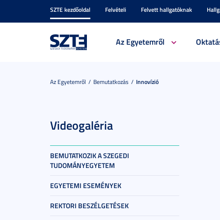
SZTE kezdőoldal
Felvételi
Felvett hallgatóknak
Hall
Az Egyetemről
Oktatá
Az Egyetemről
Bemutatkozás
Innovízió
Videogaléria
BEMUTATKOZIK A SZEGEDI
TUDOMÁNYEGYETEM
EGYETEMI ESEMÉNYEK
REKTORI BESZÉLGETÉSEK