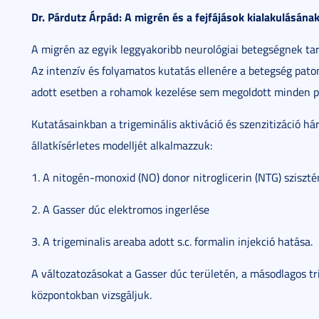
Dr. Párdutz Árpád: A migrén és a fejfájások kialakulásának 
A migrén az egyik leggyakoribb neurológiai betegségnek tar
Az intenzív és folyamatos kutatás ellenére a betegség pat
adott esetben a rohamok kezelése sem megoldott minden p
Kutatásainkban a trigeminális aktiváció és szenzitizáció hár
állatkísérletes modelljét alkalmazzuk:
1. A nitogén-monoxid (NO) donor nitroglicerin (NTG) sziszt
2. A Gasser dúc elektromos ingerlése
3. A trigeminalis areaba adott s.c. formalin injekció hatása.
A változatozásokat a Gasser dúc területén, a másodlagos tri
központokban vizsgáljuk.