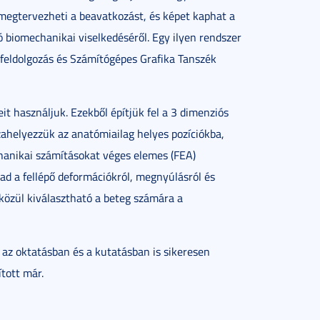
 megtervezheti a beavatkozást, és képet kaphat a
 biomechanikai viselkedéséről. Egy ilyen rendszer
eldolgozás és Számítógépes Grafika Tanszék
t használjuk. Ezekből építjük fel a 3 dimenziós
zahelyezzük az anatómiailag helyes pozíciókba,
hanikai számításokat véges elemes (FEA)
ad a fellépő deformációkról, megnyúlásról és
 közül kiválasztható a beteg számára a
 az oktatásban és a kutatásban is sikeresen
tott már.