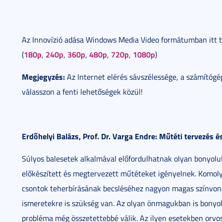
Az Innovízió adása Windows Media Video formátumban itt 
180p
240p
360p
480p
720p
1080p
(
,
,
,
,
,
)
Megjegyzés:
Az Internet elérés sávszélessége, a számítógé
válasszon a fenti lehetőségek közül!
Erdőhelyi Balázs, Prof. Dr. Varga Endre: Műtéti tervezés é
Súlyos balesetek alkalmával előfordulhatnak olyan bonyolu
előkészített és megtervezett műtéteket igényelnek. Komoly f
csontok teherbírásának becsléséhez nagyon magas színvonal
ismeretekre is szükség van. Az olyan önmagukban is bonyo
probléma még összetettebbé válik. Az ilyen esetekben orvos