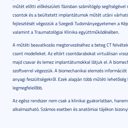
műtét előtti előkészületi fázisban számítógép segítségével
csontok és a beültetett implantátumok műtét utáni várható
fejlesztését végezzük a Szegedi Tudományegyetemen a Képf
valamint a Traumatológiai Klinika együttműködésében.
A műtéti beavatkozás megtervezéséhez a beteg CT felvételei
csont modelleket. Az eltört csontdarabokat virtuálisan viss
majd csavar és lemez implantátumokkal látjuk el. A biomec
szoftverrel végezzük. A biomechanikai elemzés információt 
anyagi feszültségekről. Ezek alapján több műtéti lehetőség
legmegfelelőbb.
Az egész rendszer nem csak a klinikai gyakorlatban, hanem
alkalmazható. Számos esetben és anatómiai tájékon bizonyí