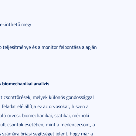
tekinthető meg:
p teljesítménye és a monitor felbontása alapján
s biomechanikai analízis
lt csonttörések, melyek különös gondossággal
eladat elé állítja ez az orvosokat, hiszen a
ú orvosi, biomechanikai, statikai, mérnöki
lult csontok esetében, mint a medencecsont, a
 számára óriási segítséget jelent, hogy már a