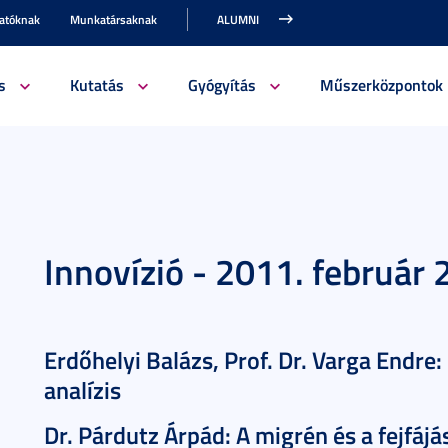
gatóknak
Munkatársaknak
ALUMNI
s
Kutatás
Gyógyítás
Műszerközpontok
Innovízió - 2011. február 
Erdőhelyi Balázs, Prof. Dr. Varga Endre
analízis
Dr. Párdutz Árpád: A migrén és a fejfájá