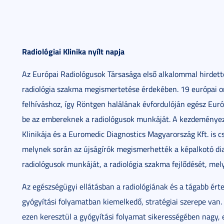
Radiológiai Klinika nyílt napja
Az Európai Radiológusok Társasága első alkalommal hirdett
radiológia szakma megismertetése érdekében. 19 európai or
felhíváshoz, így Röntgen halálának évfordulóján egész Eu
be az embereknek a radiológusok munkáját. A kezdeménye
Klinikája és a Euromedic Diagnostics Magyarország Kft. is c
melynek során az újságírók megismerhették a képalkotó diag
radiológusok munkáját, a radiológia szakma fejlődését, mel
Az egészségügyi ellátásban a radiológiának és a tágabb ér
gyógyítási folyamatban kiemelkedő, stratégiai szerepe van
ezen keresztül a gyógyítási folyamat sikerességében nagy, 