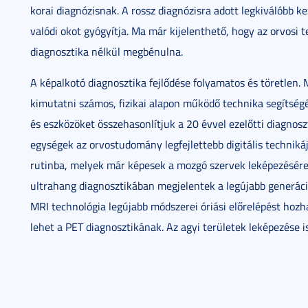
korai diagnózisnak. A rossz diagnózisra adott legkiválóbb 
valódi okot gyógyítja. Ma már kijelenthető, hogy az orvosi
diagnosztika nélkül megbénulna.
A képalkotó diagnosztika fejlődése folyamatos és töretlen.
kimutatni számos, fizikai alapon működő technika segítség
és eszközöket összehasonlítjuk a 20 évvel ezelőtti diagnosz
egységek az orvostudomány legfejlettebb digitális techniká
rutinba, melyek már képesek a mozgó szervek leképezésére, 
ultrahang diagnosztikában megjelentek a legújabb generáci
MRI technológia legújabb módszerei óriási előrelépést hozh
lehet a PET diagnosztikának. Az agyi területek leképezése is