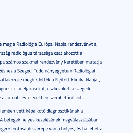
e meg a Radiológia Európai Napja rendezvényt a
szág radiológus társasága csatlakozott a
rópa számos szakmai rendezvény keretében mutatja
zéshez a Szegedi Tudományegyetem Radiológiai
satlakozott: meghirdették a Nyitott Klinika Napját,
nosztikai eljárásokat, eszközöket, a szegedi
y az utóbbi évtizedekben szembetűnő volt.
telemben vett képalkotó diagnosztikának a
. A betegek helyes kezelésének megválasztásában,
egyre fontosabb szerepe van a helyes, és ha lehet a