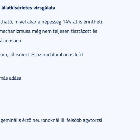
állatkísérletes vizsgálata
tható, mivel akár a népesség 14%-át is érintheti.
omechanizmusa még nem teljesen tisztázott és
áciensben.
om, jól ismert és az irodalomban is leírt
émás adása
geminális érző neuronoknál ill. felsőbb agytörzsi