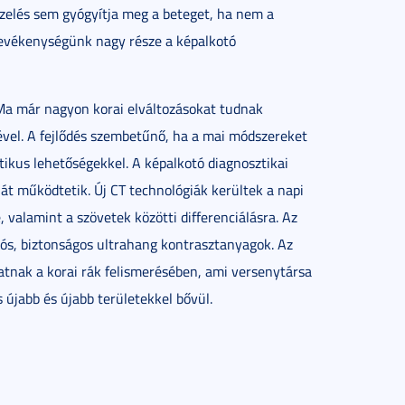
kezelés sem gyógyítja meg a beteget, ha nem a
 tevékenységünk nagy része a képalkotó
 Ma már nagyon korai elváltozásokat tudnak
ével. A fejlődés szembetűnő, ha a mai módszereket
tikus lehetőségekkel. A képalkotó diagnosztikai
ját működtetik. Új CT technológiák kerültek a napi
valamint a szövetek közötti differenciálásra. Az
ós, biztonságos ultrahang kontrasztanyagok. Az
atnak a korai rák felismerésében, ami versenytársa
 újabb és újabb területekkel bővül.