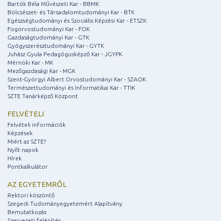
Bartók Béla Művészeti Kar - BBMK
Bölcsészet- és Társadalomtudományi Kar - BTK
Egészségtudományi és Szociális Képzési Kar - ETSZK
Fogorvostudományi Kar - FOK
Gazdaságtudományi Kar - GTK
Gyógyszerésztudományi Kar - GYTK
Juhász Gyula Pedagógusképző Kar - JGYPK
Mérnöki Kar - MK
Mezőgazdasági Kar - MGK
Szent-Györgyi Albert Orvostudományi Kar - SZAOK
Természettudományi és Informatikai Kar - TTIK
SZTE Tanárképző Központ
FELVÉTELI
Felvételi információk
Képzések
Miért az SZTE?
Nyílt napok
Hírek
Pontkalkulátor
AZ EGYETEMRŐL
Rektori köszöntő
Szegedi Tudományegyetemért Alapítvány
Bemutatkozás
Szervezeti felépítés