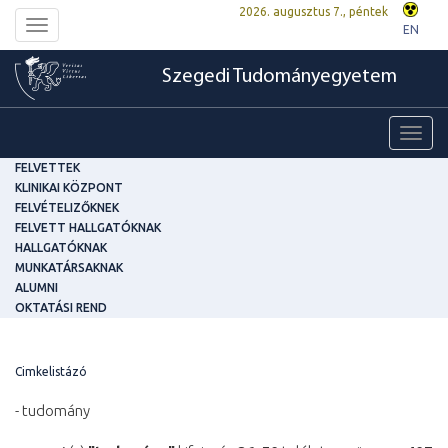
2026. augusztus 7., péntek
Toggle
EN
navigation
Szegedi Tudományegyetem
Toggl
navig
FELVETTEK
KLINIKAI KÖZPONT
FELVÉTELIZŐKNEK
FELVETT HALLGATÓKNAK
HALLGATÓKNAK
MUNKATÁRSAKNAK
ALUMNI
OKTATÁSI REND
Cimkelistázó
- tudomány