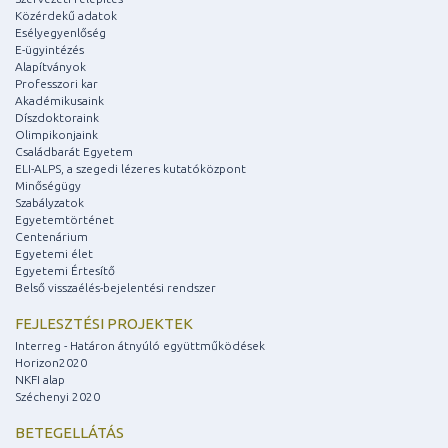
Közérdekű adatok
Esélyegyenlőség
E-ügyintézés
Alapítványok
Professzori kar
Akadémikusaink
Díszdoktoraink
Olimpikonjaink
Családbarát Egyetem
ELI-ALPS, a szegedi lézeres kutatóközpont
Minőségügy
Szabályzatok
Egyetemtörténet
Centenárium
Egyetemi élet
Egyetemi Értesítő
Belső visszaélés-bejelentési rendszer
FEJLESZTÉSI PROJEKTEK
Interreg - Határon átnyúló együttműködések
Horizon2020
NKFI alap
Széchenyi 2020
BETEGELLÁTÁS