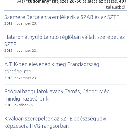
A(z)
"tudomány"
kifejezés
26-50
találata az összes,
407
találatból.
Szemere Bertalanra emlékezik a SZAB és az SZTE
2012. november 23.
Határon átnyúló tanuló régióban vállalt szerepet az
SZTE
2012. november 23.
A TIK-ben elevenedik meg Franciaország
történelme
2012. november 23.
Etiópiai hangulatok avagy Tamás, Gábor! Még
mindig hazavárunk!
2012. október 26.
Kiválóan szerepeltek az SZTE egészségügyi
képzései a HVG-rangsorban