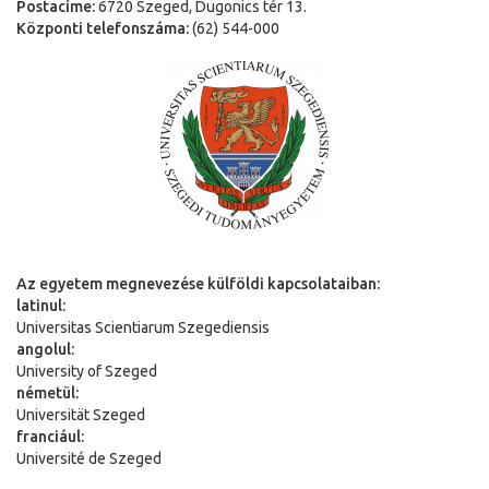
Postacíme:
6720 Szeged, Dugonics tér 13.
Központi telefonszáma:
(62) 544-000
Az egyetem megnevezése külföldi kapcsolataiban:
latinul:
Universitas Scientiarum Szegediensis
angolul:
University of Szeged
németül:
Universit
ä
t Szeged
franciául:
Université de Szeged