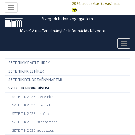
2026. augusztus 9., vasárnap
Toggle
navigation
Szegedi Tudományegyetem
József Attila Tanulmányi és Információs Központ
Toggl
navig
SZTE TIK KIEMELT HÍREK
SZTE TIK FRISS HÍREK
SZTE TIK RENDEZVÉNYNAPTÁR
SZTE TIK HÍRARCHÍVUM
SZTE TIK 2026. december
SZTE TIK 2026. november
SZTE TIK 2026. október
SZTE TIK 2026. szeptember
SZTE TIK 2026. augusztus