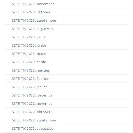
SZTE TIK 2023. november
SZTE TIK 2023. október
SZTE TIK 2023. szeptember
SZTE TIK 2023. augusztus
SZTE TIK 2023. július
SZTE TIK 2023. június
SZTE TIK 2023. május
SZTE TIK 2023. április
SZTE TIK 2023. március
SZTE TIK 2023. február
SZTE TIK 2023. január
SZTE TIK 2022. december
SZTE TIK 2022. november
SZTE TIK 2022. október
SZTE TIK 2022. szeptember
SZTE TIK 2022. augusztus