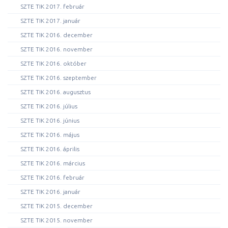
SZTE TIK 2017. február
SZTE TIK 2017. január
SZTE TIK 2016. december
SZTE TIK 2016. november
SZTE TIK 2016. október
SZTE TIK 2016. szeptember
SZTE TIK 2016. augusztus
SZTE TIK 2016. július
SZTE TIK 2016. június
SZTE TIK 2016. május
SZTE TIK 2016. április
SZTE TIK 2016. március
SZTE TIK 2016. február
SZTE TIK 2016. január
SZTE TIK 2015. december
SZTE TIK 2015. november