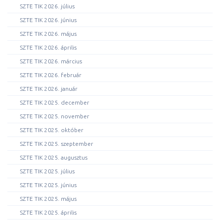
SZTE TIK 2026. július
SZTE TIK 2026. június
SZTE TIK 2026. május
SZTE TIK 2026. április
SZTE TIK 2026. március
SZTE TIK 2026. február
SZTE TIK 2026. január
SZTE TIK 2025. december
SZTE TIK 2025. november
SZTE TIK 2025. október
SZTE TIK 2025. szeptember
SZTE TIK 2025. augusztus
SZTE TIK 2025. július
SZTE TIK 2025. június
SZTE TIK 2025. május
SZTE TIK 2025. április