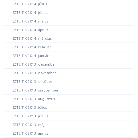
SZTE TIK 2014. július
SZTE TIK 2014. június
SZTE TIK 2014. május
SZTE TIK 2014. április
SZTE TIK 2014. március
SZTE TIK 2014. február
SZTE TIK 2014. január
SZTE TIK 2013. december
SZTE TIK 2013. november
SZTE TIK 2013. október
SZTE TIK 2013. szeptember
SZTE TIK 2013. augusztus
SZTE TIK 2013. július
SZTE TIK 2013. június
SZTE TIK 2013. május
SZTE TIK 2013. április