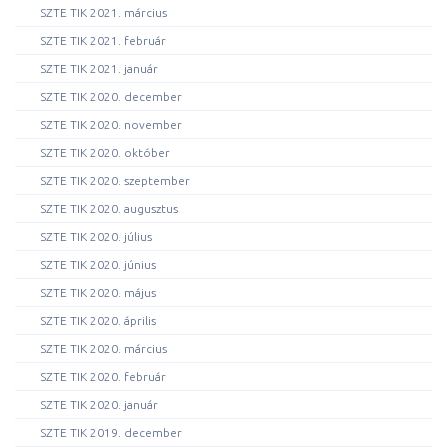
SZTE TIK 2021. március
SZTE TIK 2021. február
SZTE TIK 2021. január
SZTE TIK 2020. december
SZTE TIK 2020. november
SZTE TIK 2020. október
SZTE TIK 2020. szeptember
SZTE TIK 2020. augusztus
SZTE TIK 2020. július
SZTE TIK 2020. június
SZTE TIK 2020. május
SZTE TIK 2020. április
SZTE TIK 2020. március
SZTE TIK 2020. február
SZTE TIK 2020. január
SZTE TIK 2019. december