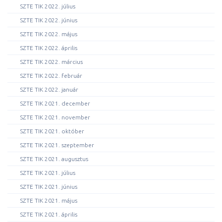
SZTE TIK 2022. július
SZTE TIK 2022. június
SZTE TIK 2022. május
SZTE TIK 2022. április
SZTE TIK 2022. március
SZTE TIK 2022. február
SZTE TIK 2022. január
SZTE TIK 2021. december
SZTE TIK 2021. november
SZTE TIK 2021. október
SZTE TIK 2021. szeptember
SZTE TIK 2021. augusztus
SZTE TIK 2021. július
SZTE TIK 2021. június
SZTE TIK 2021. május
SZTE TIK 2021. április