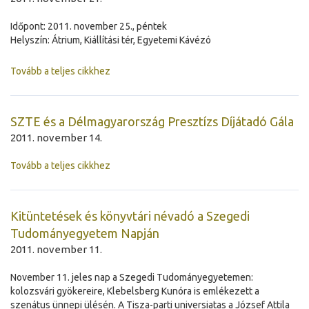
Időpont: 2011. november 25., péntek
Helyszín: Átrium, Kiállítási tér, Egyetemi Kávézó
Tovább a teljes cikkhez
SZTE és a Délmagyarország Presztízs Díjátadó Gála
2011. november 14.
Tovább a teljes cikkhez
Kitüntetések és könyvtári névadó a Szegedi
Tudományegyetem Napján
2011. november 11.
November 11. jeles nap a Szegedi Tudományegyetemen:
kolozsvári gyökereire, Klebelsberg Kunóra is emlékezett a
szenátus ünnepi ülésén. A Tisza-parti universiatas a József Attila