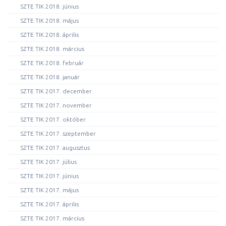
SZTE TIK 2018. június
SZTE TIK 2018. május
SZTE TIK 2018. április
SZTE TIK 2018. március
SZTE TIK 2018. február
SZTE TIK 2018. január
SZTE TIK 2017. december
SZTE TIK 2017. november
SZTE TIK 2017. október
SZTE TIK 2017. szeptember
SZTE TIK 2017. augusztus
SZTE TIK 2017. július
SZTE TIK 2017. június
SZTE TIK 2017. május
SZTE TIK 2017. április
SZTE TIK 2017. március