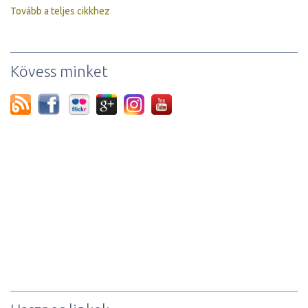
Tovább a teljes cikkhez
Kövess minket