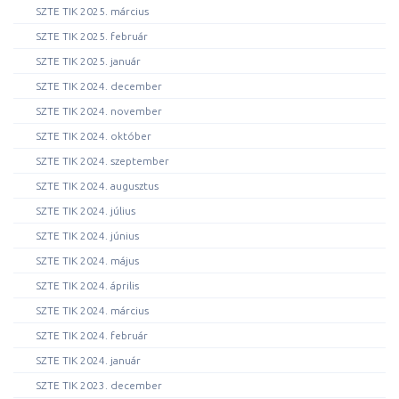
SZTE TIK 2025. március
SZTE TIK 2025. február
SZTE TIK 2025. január
SZTE TIK 2024. december
SZTE TIK 2024. november
SZTE TIK 2024. október
SZTE TIK 2024. szeptember
SZTE TIK 2024. augusztus
SZTE TIK 2024. július
SZTE TIK 2024. június
SZTE TIK 2024. május
SZTE TIK 2024. április
SZTE TIK 2024. március
SZTE TIK 2024. február
SZTE TIK 2024. január
SZTE TIK 2023. december