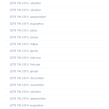
SZTE TIK 2015. október
SZTE TIK 2015. október
SZTE TIK 2015. szeptember
SZTE TIK 2015. augusztus
SZTE TIK 2015. július
SZTE TIK 2015. június
SZTE TIK 2015. május
SZTE TIK 2015. április
SZTE TIK 2015. március
SZTE TIK 2015. február
SZTE TIK 2015. január
SZTE TIK 2014. december
SZTE TIK 2014. november
SZTE TIK 2014. október
SZTE TIK 2014. szeptember
SZTE TIK 2014. augusztus