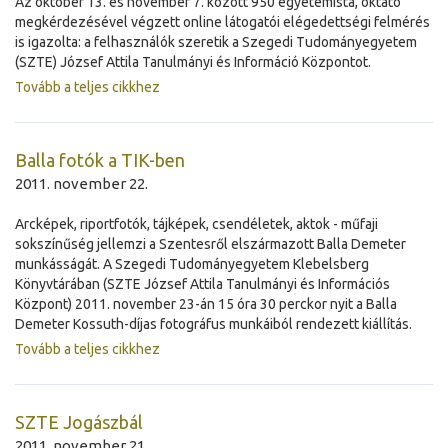
Az október 13. és november 7. között 950 egyetemista, oktató
megkérdezésével végzett online látogatói elégedettségi felmérés
is igazolta: a felhasználók szeretik a Szegedi Tudományegyetem
(SZTE) József Attila Tanulmányi és Információ Központot.
Tovább a teljes cikkhez
Balla fotók a TIK-ben
2011. november 22.
Arcképek, riportfotók, tájképek, csendéletek, aktok - műfaji
sokszínűség jellemzi a Szentesről elszármazott Balla Demeter
munkásságát. A Szegedi Tudományegyetem Klebelsberg
Könyvtárában (SZTE József Attila Tanulmányi és Információs
Központ) 2011. november 23-án 15 óra 30 perckor nyit a Balla
Demeter Kossuth-díjas fotográfus munkáiból rendezett kiállítás.
Tovább a teljes cikkhez
SZTE Jogászbál
2011. november 21.