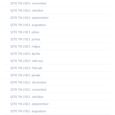
SZTE TIK 2023. november
SZTE TIK 2023. október
SZTE TIK 2023. szeptember
SZTE TIK 2023. augusztus
SZTE TIK 2023. július
SZTE TIK 2023. június
SZTE TIK 2023. május
SZTE TIK 2023. április
SZTE TIK 2023. március
SZTE TIK 2023. február
SZTE TIK 2023. január
SZTE TIK 2022. december
SZTE TIK 2022. november
SZTE TIK 2022. október
SZTE TIK 2022. szeptember
SZTE TIK 2022. augusztus