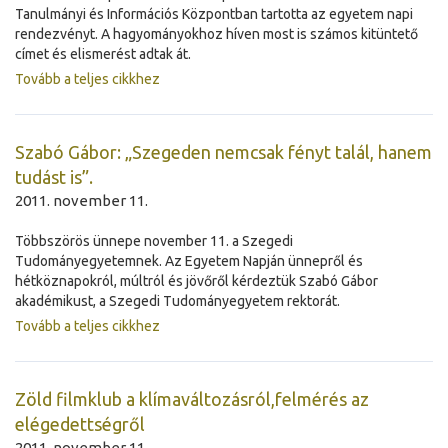
Tanulmányi és Információs Központban tartotta az egyetem napi
rendezvényt. A hagyományokhoz híven most is számos kitüntető
címet és elismerést adtak át.
Tovább a teljes cikkhez
Szabó Gábor: „Szegeden nemcsak fényt talál, hanem
tudást is”.
2011. november 11.
Többszörös ünnepe november 11. a Szegedi
Tudományegyetemnek. Az Egyetem Napján ünnepről és
hétköznapokról, múltról és jövőről kérdeztük Szabó Gábor
akadémikust, a Szegedi Tudományegyetem rektorát.
Tovább a teljes cikkhez
Zöld filmklub a klímaváltozásról,felmérés az
elégedettségről
2011. november 11.