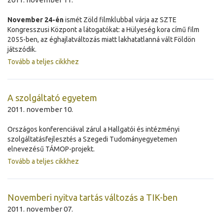
November 24-én
ismét Zöld filmklubbal várja az SZTE
Kongresszusi Központ a látogatókat: a Hülyeség kora című film
2055-ben, az éghajlatváltozás miatt lakhatatlanná vált Földön
játszódik.
Tovább a teljes cikkhez
A szolgáltató egyetem
2011. november 10.
Országos konferenciával zárul a Hallgatói és intézményi
szolgáltatásfejlesztés a Szegedi Tudományegyetemen
elnevezésű TÁMOP-projekt.
Tovább a teljes cikkhez
Novemberi nyitva tartás változás a TIK-ben
2011. november 07.