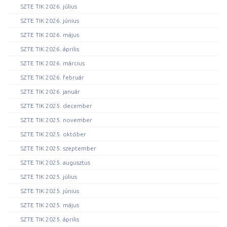
SZTE TIK 2026. július
SZTE TIK 2026. június
SZTE TIK 2026. május
SZTE TIK 2026. április
SZTE TIK 2026. március
SZTE TIK 2026. február
SZTE TIK 2026. január
SZTE TIK 2025. december
SZTE TIK 2025. november
SZTE TIK 2025. október
SZTE TIK 2025. szeptember
SZTE TIK 2025. augusztus
SZTE TIK 2025. július
SZTE TIK 2025. június
SZTE TIK 2025. május
SZTE TIK 2025. április