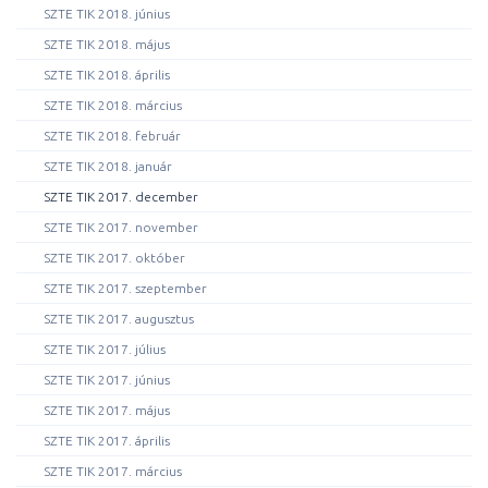
SZTE TIK 2018. június
SZTE TIK 2018. május
SZTE TIK 2018. április
SZTE TIK 2018. március
SZTE TIK 2018. február
SZTE TIK 2018. január
SZTE TIK 2017. december
SZTE TIK 2017. november
SZTE TIK 2017. október
SZTE TIK 2017. szeptember
SZTE TIK 2017. augusztus
SZTE TIK 2017. július
SZTE TIK 2017. június
SZTE TIK 2017. május
SZTE TIK 2017. április
SZTE TIK 2017. március