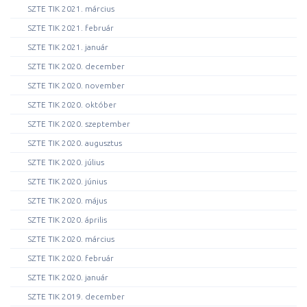
SZTE TIK 2021. március
SZTE TIK 2021. február
SZTE TIK 2021. január
SZTE TIK 2020. december
SZTE TIK 2020. november
SZTE TIK 2020. október
SZTE TIK 2020. szeptember
SZTE TIK 2020. augusztus
SZTE TIK 2020. július
SZTE TIK 2020. június
SZTE TIK 2020. május
SZTE TIK 2020. április
SZTE TIK 2020. március
SZTE TIK 2020. február
SZTE TIK 2020. január
SZTE TIK 2019. december