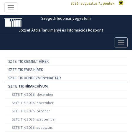
2026. augusztus 7., péntek
Toggle
navigation
Szegedi Tudományegyetem
József Attila Tanulmányi és Információs Központ
Toggl
navig
SZTE TIK KIEMELT HÍREK
SZTE TIK FRISS HÍREK
SZTE TIK RENDEZVÉNYNAPTÁR
SZTE TIK HÍRARCHÍVUM
SZTE TIK 2026. december
SZTE TIK 2026. november
SZTE TIK 2026. október
SZTE TIK 2026. szeptember
SZTE TIK 2026. augusztus