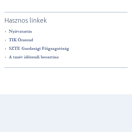
Hasznos linkek
Nyitvatartás
TIK Órarend
SZTE Gazdasági Főigazgatóság
A tanév időrendi beosztása