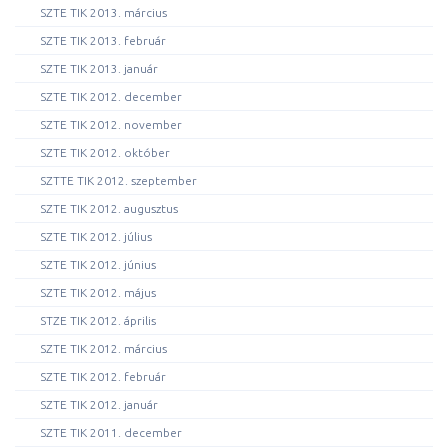
SZTE TIK 2013. március
SZTE TIK 2013. február
SZTE TIK 2013. január
SZTE TIK 2012. december
SZTE TIK 2012. november
SZTE TIK 2012. október
SZTTE TIK 2012. szeptember
SZTE TIK 2012. augusztus
SZTE TIK 2012. július
SZTE TIK 2012. június
SZTE TIK 2012. május
STZE TIK 2012. április
SZTE TIK 2012. március
SZTE TIK 2012. február
SZTE TIK 2012. január
SZTE TIK 2011. december