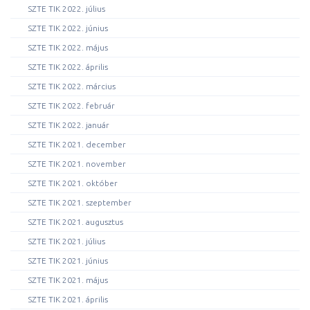
SZTE TIK 2022. július
SZTE TIK 2022. június
SZTE TIK 2022. május
SZTE TIK 2022. április
SZTE TIK 2022. március
SZTE TIK 2022. február
SZTE TIK 2022. január
SZTE TIK 2021. december
SZTE TIK 2021. november
SZTE TIK 2021. október
SZTE TIK 2021. szeptember
SZTE TIK 2021. augusztus
SZTE TIK 2021. július
SZTE TIK 2021. június
SZTE TIK 2021. május
SZTE TIK 2021. április