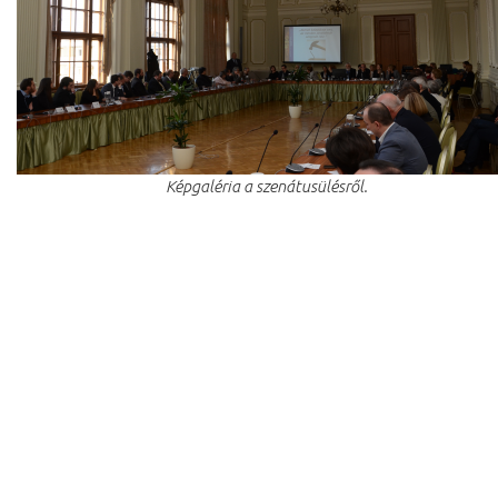
Képgaléria a szenátusülésről.