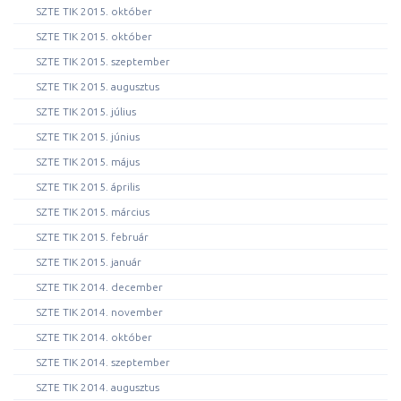
SZTE TIK 2015. október
SZTE TIK 2015. október
SZTE TIK 2015. szeptember
SZTE TIK 2015. augusztus
SZTE TIK 2015. július
SZTE TIK 2015. június
SZTE TIK 2015. május
SZTE TIK 2015. április
SZTE TIK 2015. március
SZTE TIK 2015. február
SZTE TIK 2015. január
SZTE TIK 2014. december
SZTE TIK 2014. november
SZTE TIK 2014. október
SZTE TIK 2014. szeptember
SZTE TIK 2014. augusztus