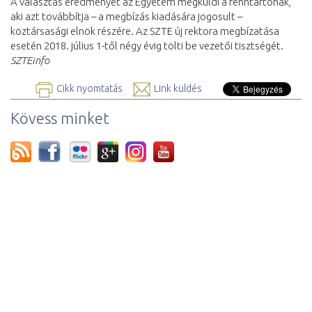
A választás eredményét az Egyetem megküldi a fenntartónak,
aki azt továbbítja – a megbízás kiadására jogosult –
köztársasági elnök részére. Az SZTE új rektora megbízatása
esetén 2018. július 1-től négy évig tölti be vezetői tisztségét.
SZTEinfo
Cikk nyomtatás
Link küldés
Kövess minket