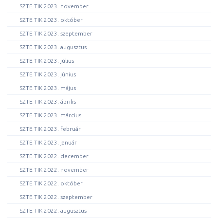
SZTE TIK 2023. november
SZTE TIK 2023. október
SZTE TIK 2023. szeptember
SZTE TIK 2023. augusztus
SZTE TIK 2023. július
SZTE TIK 2023. június
SZTE TIK 2023. május
SZTE TIK 2023. április
SZTE TIK 2023. március
SZTE TIK 2023. február
SZTE TIK 2023. január
SZTE TIK 2022. december
SZTE TIK 2022. november
SZTE TIK 2022. október
SZTE TIK 2022. szeptember
SZTE TIK 2022. augusztus