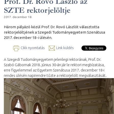
Prof. Dr. Rovó László az
SZTE rektorjelöltje
2017. december 18.
Három pályázó közül Prof. Dr. Rovó Lászlót választotta
rektorjelöltjének a Szegedi Tudományegyetem Szenátusa
2017. december 18-i ülésén.
Cikk nyomtatás
Link küldés
A Szegedi Tudományegyetem jelenlegi rektorának, Prof. Dr.
Szabó Gábornak 2018. június 30-án jár le rektori megbízatása,
erre figyelemmel az Egyetem Szenátusa 2017. december 18-i
rendes ülésén napirendre tűzte a rektorjelölt megválasztását.