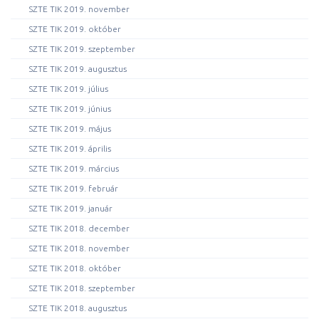
SZTE TIK 2019. november
SZTE TIK 2019. október
SZTE TIK 2019. szeptember
SZTE TIK 2019. augusztus
SZTE TIK 2019. július
SZTE TIK 2019. június
SZTE TIK 2019. május
SZTE TIK 2019. április
SZTE TIK 2019. március
SZTE TIK 2019. február
SZTE TIK 2019. január
SZTE TIK 2018. december
SZTE TIK 2018. november
SZTE TIK 2018. október
SZTE TIK 2018. szeptember
SZTE TIK 2018. augusztus