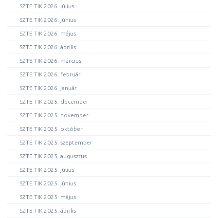
SZTE TIK 2026. július
SZTE TIK 2026. június
SZTE TIK 2026. május
SZTE TIK 2026. április
SZTE TIK 2026. március
SZTE TIK 2026. február
SZTE TIK 2026. január
SZTE TIK 2025. december
SZTE TIK 2025. november
SZTE TIK 2025. október
SZTE TIK 2025. szeptember
SZTE TIK 2025. augusztus
SZTE TIK 2025. július
SZTE TIK 2025. június
SZTE TIK 2025. május
SZTE TIK 2025. április