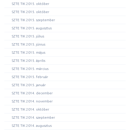
SZTE TIK 2015. október
SZTE TIK 2015. október
SZTE TIK 2015. szeptember
SZTE TIK 2015. augusztus
SZTE TIK 2015. július
SZTE TIK 2015. június
SZTE TIK 2015. május
SZTE TIK 2015. április
SZTE TIK 2015. március
SZTE TIK 2015. február
SZTE TIK 2015. január
SZTE TIK 2014. december
SZTE TIK 2014. november
SZTE TIK 2014. október
SZTE TIK 2014. szeptember
SZTE TIK 2014. augusztus