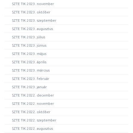
SZTE TIK 2023. november
SZTE TIK 2023. október
SZTE TIK 2023. szeptember
SZTE TIK 2023. augusztus
SZTE TIK 2023. július
SZTE TIK 2023. június
SZTE TIK 2023. május
SZTE TIK 2023. április
SZTE TIK 2023. március
SZTE TIK 2023. február
SZTE TIK 2023. január
SZTE TIK 2022. december
SZTE TIK 2022. november
SZTE TIK 2022. október
SZTE TIK 2022. szeptember
SZTE TIK 2022. augusztus