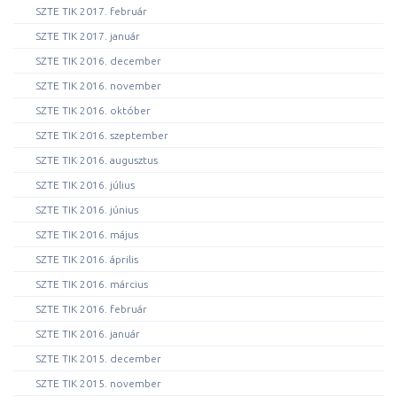
SZTE TIK 2017. február
SZTE TIK 2017. január
SZTE TIK 2016. december
SZTE TIK 2016. november
SZTE TIK 2016. október
SZTE TIK 2016. szeptember
SZTE TIK 2016. augusztus
SZTE TIK 2016. július
SZTE TIK 2016. június
SZTE TIK 2016. május
SZTE TIK 2016. április
SZTE TIK 2016. március
SZTE TIK 2016. február
SZTE TIK 2016. január
SZTE TIK 2015. december
SZTE TIK 2015. november